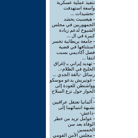
تنفيذ عملية عسكرية
واسعة استهدفت
-تحشيدات ...
-
هيغسيث يحشد
الجمهوريين في مجلس
الشيوخ لدعم زيادة
كبيرة في ال ...
-
جامعة بريطانية تخسر
استئنافها في قضية
فصل أكاديمي بسبب
انتقا ...
-
تهديد إيراني بـ-إغراق
الخليج في الظلام-..
رسائل -بالغة الجدي ...
-
غوتيريش يدعو موسكو
وواشنطن للعودة إلى
الحوار حول نزع السلاح
...
-
ألمانيا تعتقل عراقيين
بشبهة انتمائهما إلى
-داعش-
-
عوامل تزيد من خطر
الوفاة بعد سن
الخمسين
-
مجلس الأمن القومي