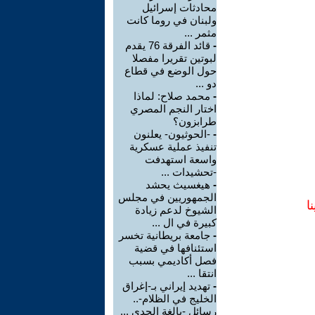
محادثات إسرائيل
ولبنان في روما كانت
مثمر ...
-
قائد الفرقة 76 يقدم
لبوتين تقريرا مفصلا
حول الوضع في قطاع
دو ...
-
محمد صلاح: لماذا
اختار النجم المصري
طرابزون؟
-
-الحوثيون- يعلنون
تنفيذ عملية عسكرية
واسعة استهدفت
-تحشيدات ...
-
هيغسيث يحشد
الجمهوريين في مجلس
ا
الشيوخ لدعم زيادة
كبيرة في ال ...
-
جامعة بريطانية تخسر
استئنافها في قضية
فصل أكاديمي بسبب
انتقا ...
-
تهديد إيراني بـ-إغراق
الخليج في الظلام-..
رسائل -بالغة الجدي ...