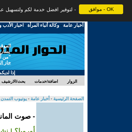
موافق - OK
لتوفير افضل خدمة لكم ولتسهيل عملي
أخبار عامة
-
وكالة أنباء المرأة
-
اخبار الأدب و
الموقع
يسارية
"من أج
حاز ال
إذا لديك
الزوار
اضافة/خدمات
بحث/الارشيف
الصفحة الرئيسية
-
أخبار عامة
-
يوتيوب التمدن
- صوت الماني
أوروبا؟ | نشر