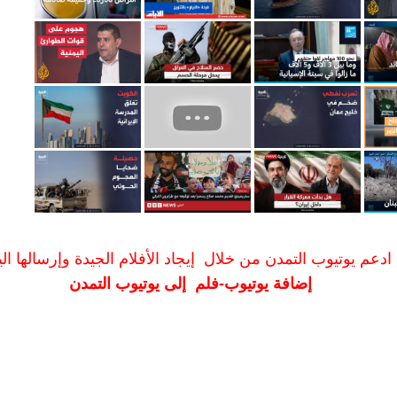
ادعم يوتيوب التمدن من خلال إيجاد الأفلام الجيدة وإرسالها الين
إضافة يوتيوب-فلم إلى يوتيوب التمدن