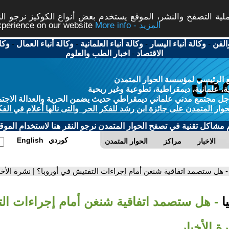
ة التصفح والنشر، الموقع يستخدم بعض أنواع الكوكيز نرجو النق
More info - المزيد
experience on our website
الفن
-
وكالة أنباء اليسار
-
وكالة أنباء العلمانية
-
وكالة أنباء العمال
-
وكا
الاقتصاد
-
اخبار الطب والعلوم
 الرئيسي لمؤسسة الحوار المتمدن
، علمانية، ديمقراطية، تطوعية وغير ربحية
ل مجتمع مدني علماني ديمقراطي حديث يضمن الحرية والعدالة الاجتم
حوار المتمدن على جائزة ابن رشد للفكر الحر والتى نالها أعلام في الفك
م مشاكل تقنية في تصفح الحوار المتمدن نرجو النقر هنا لاستخدام الموقع
كوردي
English
الاخبار
مراكز
الحوار المتمدن
- هل ستصمد اتفاقية شنغن أمام إجراءات التفتيش في أوروبا؟ | نشرة الأخب
ا
- هل ستصمد اتفاقية شنغن أمام إجراءات ال
ة الأخبار