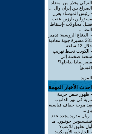
التركي يحذر من امتداد
الصراع بين إيران وال ...
-
رئيس الموساد يعزل
مسؤولين بارزين عقب
فشل محاولات -إسقاط
النظ ...
-
الدفاع الروسية: تدمير
281 مسيرة جوية معادية
خلال 12 ساعة
-
الكويت تحبط تهريب
شحنة ضخمة إلى
مصر..ماذا بداخلها؟
(فيديو)
المزيد.....
احدث الأخبار المهمة
-
ظهور سفن حربية
نازية في نهر الدانوب
بعد موجة جفاف قياسية
بأو ...
-
ريال مدريد يجدد عقد
فينيسيوس جونيور.. ما
أول تعليق للاعب؟
-
الخارجية الأمريكية: