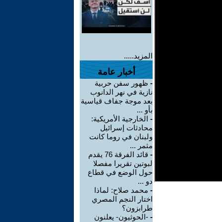
المزيد.....
أخبار عامة
-
ظهور سفن حربية
نازية في نهر الدانوب
بعد موجة جفاف قياسية
بأو ...
-
الخارجية الأمريكية:
محادثات إسرائيل
ولبنان في روما كانت
مثمر ...
-
قائد الفرقة 76 يقدم
لبوتين تقريرا مفصلا
حول الوضع في قطاع
دو ...
-
محمد صلاح: لماذا
اختار النجم المصري
طرابزون؟
-
-الحوثيون- يعلنون