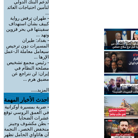
لدعم البنك الدولي
لتأمين احتياجات العائد
...
-
طهران ترفض رواية
كييف بشأن استهداف
سفينتها في بحر قزوين
وتهد ...
-
بغداد: طيران
المسيرات دون ترخيص
سيعامل معاملة الـ-عمل
الإرها ...
-
رئيس مجمع تشخيص
مصلحة النظام في
إيران: لن نتراجع عن
مضيق هرم ...
المزيد.....
احدث الأخبار المهمة
-
ضربة بمسيرة أوكرانية
في العمق الروسي توقع
عشرات الضحايا
-
بطن مكشوف وجينز
منخفض الخصر.. النجمة
آن هاثاواي الحامل تظهر