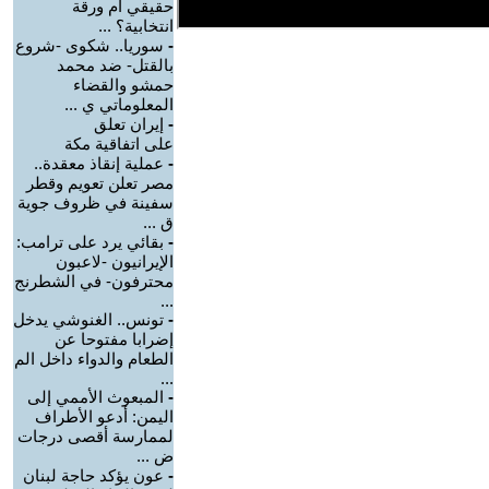
حقيقي أم ورقة
انتخابية؟ ...
-
سوريا.. شكوى -شروع
بالقتل- ضد محمد
حمشو والقضاء
المعلوماتي ي ...
-
إيران تعلق
على اتفاقية مكة
-
عملية إنقاذ معقدة..
مصر تعلن تعويم وقطر
سفينة في ظروف جوية
ق ...
-
بقائي يرد على ترامب:
الإيرانيون -لاعبون
محترفون- في الشطرنج
...
-
تونس.. الغنوشي يدخل
إضرابا مفتوحا عن
الطعام والدواء داخل الم
...
-
‏المبعوث الأممي إلى
اليمن: أدعو الأطراف
لممارسة أقصى درجات
ض ...
-
عون يؤكد حاجة لبنان