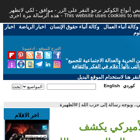
 أنواع الكوكيز نرجو النقر على الزر - موافق - لكي لاتظهر
This website uses cookies to ensure you ge
وكالة أنباء العمال
-
وكالة أنباء حقوق الإنسان
-
اخبار الرياضة
-
اخبار
لوم
التبرع للموقع - ادعمونا
حرية والعدالة الاجتماعية للجميع
"
تى نالها أعلام في الفكر والثقافة
قر هنا لاستخدام الموقع البديل
كوردي
English
.. ويوجه رسالة إلى حزب الله | #الظهيرة
اخر الافلام
لأميركي يكشف