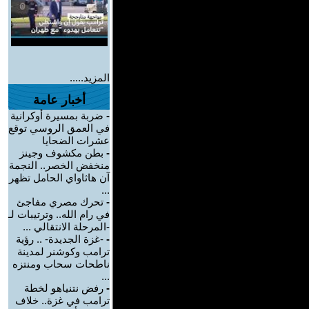
المزيد.....
أخبار عامة
-
ضربة بمسيرة أوكرانية
في العمق الروسي توقع
عشرات الضحايا
-
بطن مكشوف وجينز
منخفض الخصر.. النجمة
آن هاثاواي الحامل تظهر
...
-
تحرك مصري مفاجئ
في رام الله.. وترتيبات لـ
-المرحلة الانتقالي ...
-
-غزة الجديدة- .. رؤية
ترامب وكوشنر لمدينة
ناطحات سحاب ومنتزه
...
-
رفض نتنياهو لخطة
ترامب في غزة.. خلاف