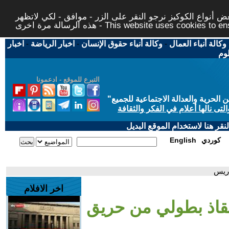
 أنواع الكوكيز نرجو النقر على الزر - موافق - لكي لاتظهر
This website uses cookies to ensure you ge
وكالة أنباء العمال
-
وكالة أنباء حقوق الإنسان
-
اخبار الرياضة
-
اخبار
لوم
التبرع للموقع - ادعمونا
حرية والعدالة الاجتماعية للجميع
"
تى نالها أعلام في الفكر والثقافة
قر هنا لاستخدام الموقع البديل
كوردي
English
اريس
اخر الافلام
إنقاذ بطولي من حريق