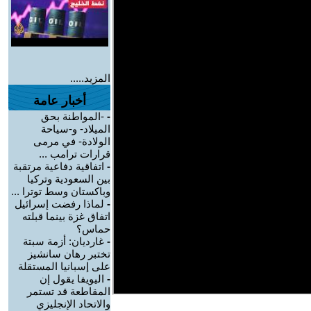
المزيد.....
أخبار عامة
-
-المواطنة بحق
الميلاد- و-سياحة
الولادة- في مرمى
قرارات ترامب ...
-
اتفاقية دفاعية مرتقبة
بين السعودية وتركيا
وباكستان وسط توترا ...
-
لماذا رفضت إسرائيل
اتفاق غزة بينما قبلته
حماس؟
-
غارديان: أزمة سبتة
تختبر رهان سانشيز
على إسبانيا المستقلة
-
اليويفا يقول إن
المقاطعة قد تستمر
والاتحاد الإنجليزي