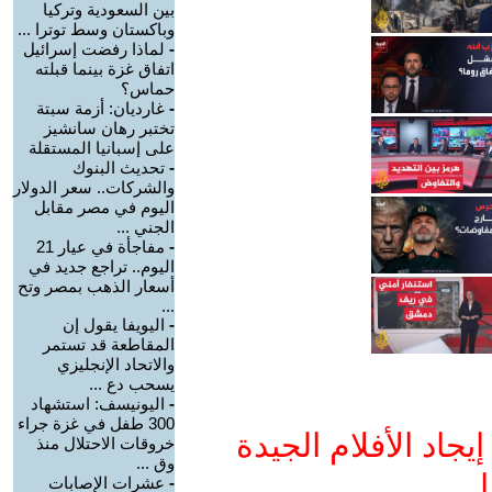
بين السعودية وتركيا
وباكستان وسط توترا ...
-
لماذا رفضت إسرائيل
اتفاق غزة بينما قبلته
حماس؟
-
غارديان: أزمة سبتة
تختبر رهان سانشيز
على إسبانيا المستقلة
-
تحديث البنوك
والشركات.. سعر الدولار
اليوم في مصر مقابل
الجني ...
-
مفاجأة في عيار 21
اليوم.. تراجع جديد في
أسعار الذهب بمصر وتح
...
-
اليويفا يقول إن
المقاطعة قد تستمر
والاتحاد الإنجليزي
يسحب دع ...
-
اليونيسف: استشهاد
300 طفل في غزة جراء
جاد الأفلام الجيدة
خروقات الاحتلال منذ
وق ...
ا
-
عشرات الإصابات