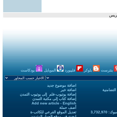
اريس
بنترست
بلوكر
فليبورد
الموبايل
بودكاست
اضافة موضوع جديد
التضامنية
اضافة خبر
إضافة يوتيوب-فلم إلى يوتيوب التمدن
إضافة كتاب إلى مكتبة التمدن
Add new article - English
أضف حملة
3,732,97
تعديل الموقع الفرعي للكاتب-ة
ابحث في موقع الحوار المتمدن