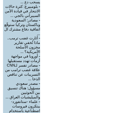
يسحب دع ...
-
بلومبيرغ: كثرة حالات
الانتحار في قيادة الأمن
السيبراني بالجي ...
-
مصادر: السعودية
وباكستان وتركيا ستوقّع
اتفاقية دفاع مشترك ال
...
-
أثارت غضب ترمب..
ماذا تُخفي تقارير
مخزون الأسلحة
الأمريكية؟ ...
-
أوروبا في مواجهة
أزمات تهدد مستقبلها
-
مصادر تفسر لـCNN
علاقة غضب ترامب من
التسريبات عن تناقص
الذخا ...
-
مصدر سعودي
مسؤول: هناك تنسيق
بين الحوثيين
والميليشيات العراق ...
-
علماء -ستانفورد-
يبتكرون فيروسات
اصطناعية باستخدام