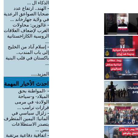
الذكاء ال ...
-
الهند.. ارتفاع عدد
ضحايا الصواعق الرعدية
في ولاية جهارخاند ...
-
غالوزين: محاولات
الغرب لإضعاف العلاقات
الروسية الكازاخستانية
...
-
إسلام آباد من الخليج
إلى باب المندب..
باكستان في قلب البنية
...
المزيد.....
احدث الأخبار المهمة
-
-المواطنة بحق
الميلاد- و-سياحة
الولادة- في مرمى
قرارات ترامب ...
-
زلزال سياسي في
ألمانيا: اليمين المتطرف
يتصدر الاستطلاعات
بنس ...
-
اتفاقية دفاعية مرتقبة