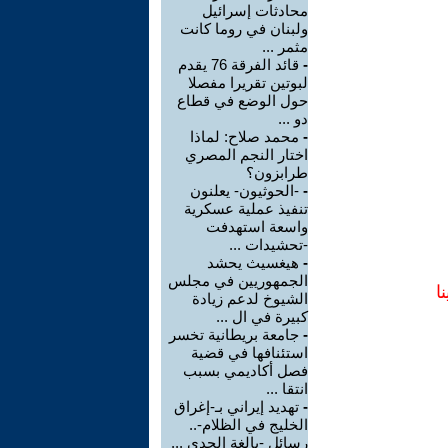
محادثات إسرائيل
ولبنان في روما كانت
مثمر ...
-
قائد الفرقة 76 يقدم
لبوتين تقريرا مفصلا
حول الوضع في قطاع
دو ...
-
محمد صلاح: لماذا
اختار النجم المصري
طرابزون؟
-
-الحوثيون- يعلنون
تنفيذ عملية عسكرية
واسعة استهدفت
-تحشيدات ...
-
هيغسيث يحشد
الجمهوريين في مجلس
ا
الشيوخ لدعم زيادة
كبيرة في ال ...
-
جامعة بريطانية تخسر
استئنافها في قضية
فصل أكاديمي بسبب
انتقا ...
-
تهديد إيراني بـ-إغراق
الخليج في الظلام-..
رسائل -بالغة الجدي ...