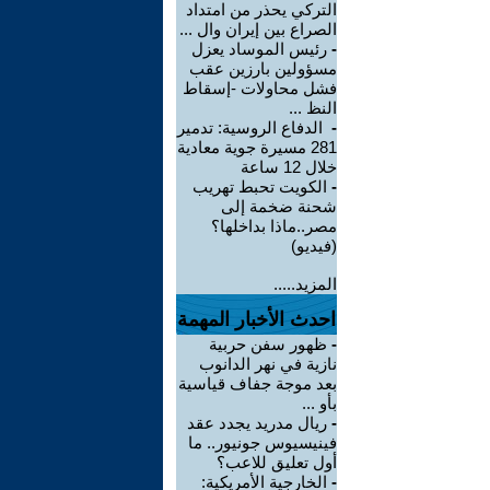
التركي يحذر من امتداد
الصراع بين إيران وال ...
-
رئيس الموساد يعزل
مسؤولين بارزين عقب
فشل محاولات -إسقاط
النظ ...
-
الدفاع الروسية: تدمير
281 مسيرة جوية معادية
خلال 12 ساعة
-
الكويت تحبط تهريب
شحنة ضخمة إلى
مصر..ماذا بداخلها؟
(فيديو)
المزيد.....
احدث الأخبار المهمة
-
ظهور سفن حربية
نازية في نهر الدانوب
بعد موجة جفاف قياسية
بأو ...
-
ريال مدريد يجدد عقد
فينيسيوس جونيور.. ما
أول تعليق للاعب؟
-
الخارجية الأمريكية: