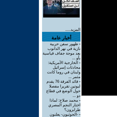
المزيد.....
أخبار عامة
-
ظهور سفن حربية
نازية في نهر الدانوب
بعد موجة جفاف قياسية
بأو ...
-
الخارجية الأمريكية:
محادثات إسرائيل
ولبنان في روما كانت
مثمر ...
-
قائد الفرقة 76 يقدم
لبوتين تقريرا مفصلا
حول الوضع في قطاع
دو ...
-
محمد صلاح: لماذا
اختار النجم المصري
طرابزون؟
-
-الحوثيون- يعلنون