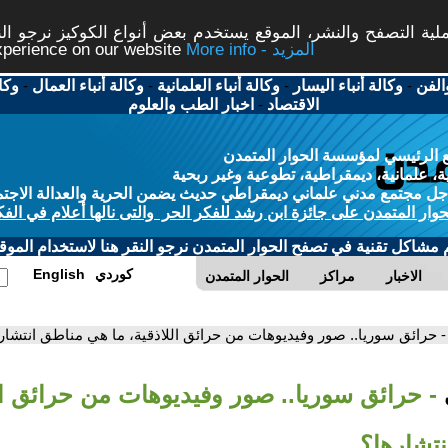
ة التصفح والنشر، الموقع يستخدم بعض أنواع الكوكيز نرجو النق
More info - المزيد
experience on our website
الفن
-
وكالة أنباء اليسار
-
وكالة أنباء العلمانية
-
وكالة أنباء العمال
-
وكا
الاقتصاد
-
اخبار الطب والعلوم
 الرئيسي لمؤسسة الحوار المتمدن
، علمانية، ديمقراطية، تطوعية وغير ربحية
ل مجتمع مدني علماني ديمقراطي حديث يضمن الحرية والعدالة الاجتم
حوار المتمدن على جائزة ابن رشد للفكر الحر والتى نالها أعلام في الفك
م مشاكل تقنية في تصفح الحوار المتمدن نرجو النقر هنا لاستخدام الموقع
كوردي
English
الاخبار
مراكز
الحوار المتمدن
- حرائق سوريا.. صور وفيديوهات من حرائق اللاذقية، ما هي مناطق انتشار
- حرائق سوريا.. صور وفيديوهات من حرائق الل
تشارها؟