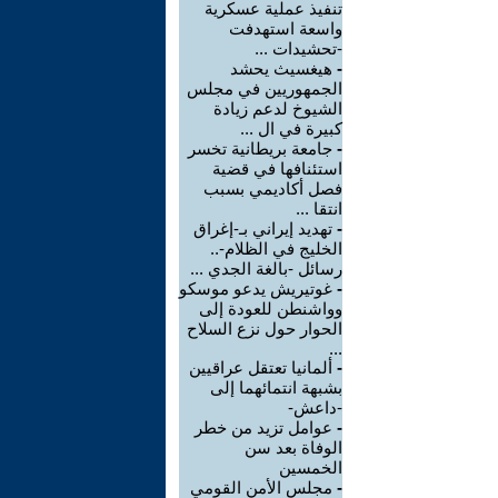
تنفيذ عملية عسكرية
واسعة استهدفت
-تحشيدات ...
-
هيغسيث يحشد
الجمهوريين في مجلس
الشيوخ لدعم زيادة
كبيرة في ال ...
-
جامعة بريطانية تخسر
استئنافها في قضية
فصل أكاديمي بسبب
انتقا ...
-
تهديد إيراني بـ-إغراق
الخليج في الظلام-..
رسائل -بالغة الجدي ...
-
غوتيريش يدعو موسكو
وواشنطن للعودة إلى
الحوار حول نزع السلاح
...
-
ألمانيا تعتقل عراقيين
بشبهة انتمائهما إلى
-داعش-
-
عوامل تزيد من خطر
الوفاة بعد سن
الخمسين
-
مجلس الأمن القومي