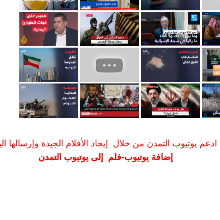
ادعم يوتيوب التمدن من خلال إيجاد الأفلام الجيدة وإرسالها الين
إضافة يوتيوب-فلم إلى يوتيوب التمدن