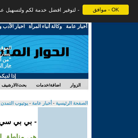
موافق - OK
لتوفير افضل خدمة لكم ولتسهيل عملي
أخبار عامة
-
وكالة أنباء المرأة
-
اخبار الأدب و
الموقع
يسارية
"من أج
حاز ال
إذا لديك
الزوار
اضافة/خدمات
بحث/الارشيف
الصفحة الرئيسية
-
أخبار عامة
-
يوتيوب التمدن
- بي بي سي
هي مناطق ان