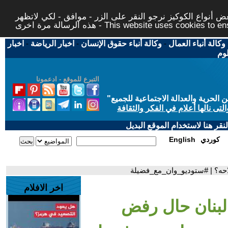
 أنواع الكوكيز نرجو النقر على الزر - موافق - لكي لاتظهر
This website uses cookies to ensure you ge
وكالة أنباء العمال
-
وكالة أنباء حقوق الإنسان
-
اخبار الرياضة
-
اخبار
لوم
التبرع للموقع - ادعمونا
حرية والعدالة الاجتماعية للجميع
"
تى نالها أعلام في الفكر والثقافة
قر هنا لاستخدام الموقع البديل
كوردي
English
احه؟ | #ستوديو_وان_مع_فضيلة
اخر الافلام
 لبنان حال رفض