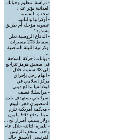
-
دراسة: تنظيم وجباتك
الغذائية يؤثر على
صحتك النفسية
-
أوكرانيا والناتو..
عضوية مؤجلة أم طريق
مسدود؟
-
الدفاع الروسية تعلن
إسقاط 203 مسيرات
أوكرانية الليلة الماضية
...
-
بيانات: حركة الملاحة
في مضيق هرمز تتراجع
إلى 33 سفينة خلال أ ...
-
اتهام رجل بإحراق
مركز إسلامي في
فيلادلفيا بدافع ديني
-
مراسلنا: قصف
إسرائيلي يستهدف بلدة
المنصوري فجر اليوم
-
محكمة أمريكية تلزم
-ميتا- بدفع 567 مليون
دولار بسبب أضرار لح ...
-
للمرة الثالثة خلال عام
واحد.. متحف الرئيس
الفرنسي الأسبق جاك