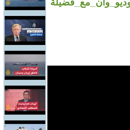
وديو_وان_مع_فضيلة