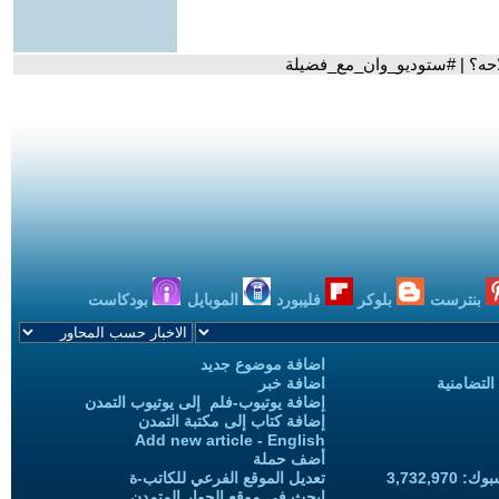
احه؟ | #ستوديو_وان_مع_فضيلة
بنترست
بلوكر
فليبورد
الموبايل
بودكاست
اضافة موضوع جديد
التضامنية
اضافة خبر
إضافة يوتيوب-فلم إلى يوتيوب التمدن
إضافة كتاب إلى مكتبة التمدن
Add new article - English
أضف حملة
3,732,97
تعديل الموقع الفرعي للكاتب-ة
ابحث في موقع الحوار المتمدن