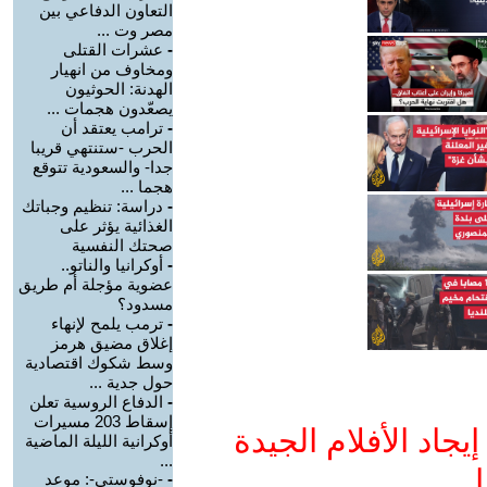
التعاون الدفاعي بين
مصر وت ...
-
عشرات القتلى
ومخاوف من انهيار
الهدنة: الحوثيون
يصعّدون هجمات ...
-
ترامب يعتقد أن
الحرب -ستنتهي قريبا
جدا- والسعودية تتوقع
هجما ...
-
دراسة: تنظيم وجباتك
الغذائية يؤثر على
صحتك النفسية
-
أوكرانيا والناتو..
عضوية مؤجلة أم طريق
مسدود؟
-
ترمب يلمح لإنهاء
إغلاق مضيق هرمز
وسط شكوك اقتصادية
حول جدية ...
-
الدفاع الروسية تعلن
إسقاط 203 مسيرات
جاد الأفلام الجيدة
أوكرانية الليلة الماضية
...
ا
-
-نوفوستي-: موعد