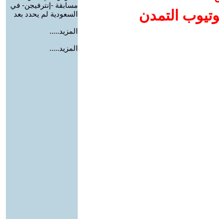
مسابقة -إنترفيجن- في
وتيوب التمدن
السعودية لم يحدد بعد
المزيد.....
المزيد.....