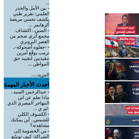
...
-
بين الأمل والحذر
العلمي: تقرير طبي
يكشف تحسن مريضة
ألزهايمر ...
-
الصين.. اكتشاف
مجمع أثري ضخم من
العصر البرونزي
-
-جعلوه أضحوكة-..
ترمب يوقّع أمرين
تنفيذيين لتقييد حق
المواطن ...
المزيد.....
احدث الأخبار المهمة
-
عبدالرحمن السيد..
ماذا نعلم عن ابن
المهاجر المصري الذي
-لم ي ...
-
الكسوف الكلي
للشمس.. أين يمكنك
مشاهدته؟
-
من الخصومة إلى
الشراكة: كيف توسّع