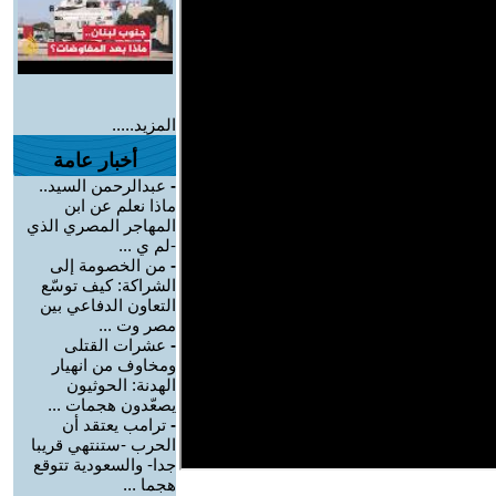
المزيد.....
أخبار عامة
-
عبدالرحمن السيد..
ماذا نعلم عن ابن
المهاجر المصري الذي
-لم ي ...
-
من الخصومة إلى
الشراكة: كيف توسّع
التعاون الدفاعي بين
مصر وت ...
-
عشرات القتلى
ومخاوف من انهيار
الهدنة: الحوثيون
يصعّدون هجمات ...
-
ترامب يعتقد أن
الحرب -ستنتهي قريبا
جدا- والسعودية تتوقع
هجما ...