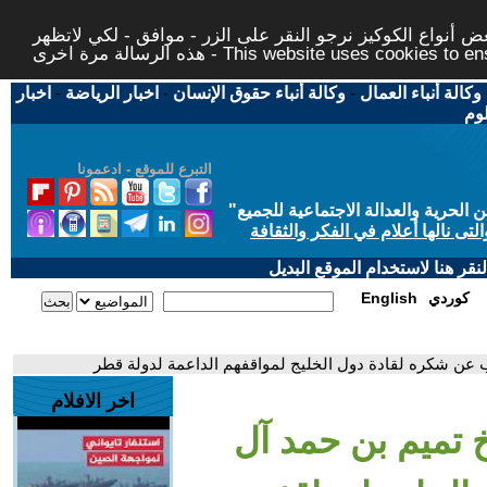
 أنواع الكوكيز نرجو النقر على الزر - موافق - لكي لاتظهر
This website uses cookies to ensure you ge
وكالة أنباء العمال
-
وكالة أنباء حقوق الإنسان
-
اخبار الرياضة
-
اخبار
لوم
التبرع للموقع - ادعمونا
حرية والعدالة الاجتماعية للجميع
"
تى نالها أعلام في الفكر والثقافة
قر هنا لاستخدام الموقع البديل
كوردي
English
ب عن شكره لقادة دول الخليج لمواقفهم الداعمة لدولة قطر
اخر الافلام
خ تميم بن حمد آل