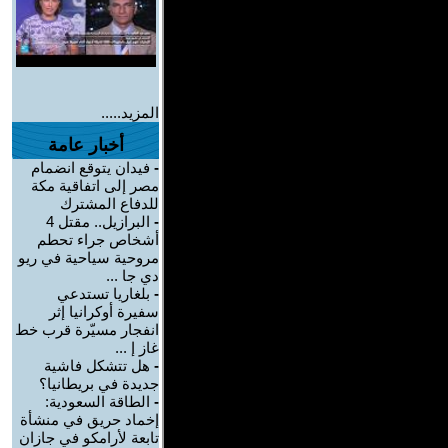
المزيد.....
أخبار عامة
-
فيدان يتوقع انضمام
مصر إلى اتفاقية مكة
للدفاع المشترك
-
البرازيل.. مقتل 4
أشخاص جراء تحطم
مروحية سياحية في ريو
دي جا ...
-
بلغاريا تستدعي
سفيرة أوكرانيا إثر
انفجار مسيّرة قرب خط
غاز إ ...
-
هل تتشكل فاشية
جديدة في بريطانيا؟
-
الطاقة السعودية:
إخماد حريق في منشأة
تابعة لأرامكو في جازان