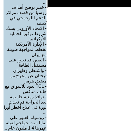
...
-
خبير يوضح أهداف
روسيا من قصف مراكز
الدعم اللوجستي في
كييف
-
الاتحاد الأوروبي يشدّد
شروط توفير الحماية
للأوكرانيين
-
الإدارة الأمريكية
تخطط لمواجهة طويلة
مع إيران
-
الصين قد تحوز على
مستقبل الطاقة
-
واشنطن وطهران
تبحثان عن مخرج من
مضيق هرمز
-
TCL تعود للأسواق مع
هاتف منافس
-
نوافذ زمنية حاسمة
بعد الجراحة قد تحدث
ثورة في علاج أخطر أورا
...
-
روسيا.. العثور على
بقايا ست جماجم لفيلة
عمرها 1.4 مليون عام ...