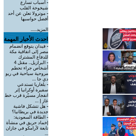
-
أسباب تسارع
شيخوخة القلب
-
موترولا تعلن عن أحد
أفضل حواسبها
المزيد.....
احدث الأخبار المهمة
-
فيدان يتوقع انضمام
مصر إلى اتفاقية مكة
للدفاع المشترك
-
البرازيل.. مقتل 4
أشخاص جراء تحطم
مروحية سياحية في ريو
دي جا ...
-
بلغاريا تستدعي
سفيرة أوكرانيا إثر
انفجار مسيّرة قرب خط
غاز إ ...
-
هل تتشكل فاشية
جديدة في بريطانيا؟
-
الطاقة السعودية:
إخماد حريق في منشأة
تابعة لأرامكو في جازان
...