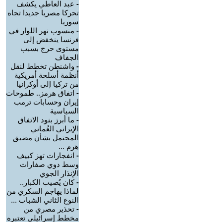
-
عبد العاطي يكشف
تحركا مصريا جديدا تجاه
سوريا
-
منسوب نهر اللوار في
فرنسا ينخفض إلى
مستوى حرج بسبب
الجفاف
-
واشنطن تخطط لنقل
أنظمة أسلحة أمريكية
من تركيا إلى أوكرانيا
-
اتفاق هرمز.. طموحات
إيران وحسابات ترمب
السياسية
-
ما أبرز بنود الاتفاق
الإيراني العُماني
المحتمل بشأن مضيق
هرم ...
-
انفجارات تهز كييف
وسط دوي صفارات
الإنذار الجوي
-
كان يُصيب الكبار..
لماذا يهاجم السكري من
النوع الثاني الشباب ...
-
تحذير مصري من
مخطط إسرائيلي تعتبره