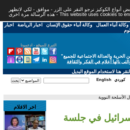
 أنواع الكوكيز نرجو النقر على الزر - موافق - لكي لاتظهر
This website uses cookies to ensure you ge
وكالة أنباء العمال
-
وكالة أنباء حقوق الإنسان
-
اخبار الرياضة
-
اخبار
لوم
التبرع للموقع - ادعمونا
حرية والعدالة الاجتماعية للجميع
"
تى نالها أعلام في الفكر والثقافة
قر هنا لاستخدام الموقع البديل
كوردي
English
الأسلحة النووية
اخر الافلام
سرائيل في جلسة