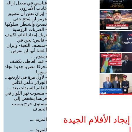
قياسي في معدل إزالة
غابات الأمازون
-
إيران تعلن أن مضيق
هرمز لن يٌفتح حتى
تصحح واشنطن سلوكها
-
الضربات الروسية
تربك إمداد الناتو لكييف
-
فانس: نحن في
-منتصف اللعبة- وإيران
أبلغتنا أنها لن تفرض
رسوم ...
-
عبد العاطي يكشف
تحركا مصريا جديدا تجاه
سوريا
-
لأول مرة في تاريخها..
الجزائر تتأهل لكأس
العالم للسيدات بعد ...
-
منسوب نهر اللوار في
فرنسا ينخفض إلى
مستوى حرج بسبب
الجفاف
جاد الأفلام الجيدة
المزيد.....
ا
المزيد.....