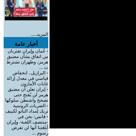
المزيد.....
أخبار عامة
-
عُمان وإيران تقتربان
من اتفاق بشأن مضيق
هرمز، وطهران تشترط
ت ...
-
البرازيل.. انخفاض
قياسي في معدل إزالة
غابات الأمازون
-
إيران تعلن أن مضيق
هرمز لن يٌفتح حتى
تصحح واشنطن سلوكها
-
الضربات الروسية
تربك إمداد الناتو لكييف
-
فانس: نحن في
-منتصف اللعبة- وإيران
أبلغتنا أنها لن تفرض
رسوم ...