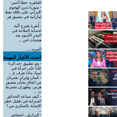
القاهرة -خطا أحمر-
-
سوريا تدين الهجوم
الإيراني على ناقلة نفط
إماراتية في مضيق هر
...
-
أنقرة تقترح آلية
لحماية الملاحة في
البحر الأسود بعد
هجمات اس ...
المزيد.....
احدث الأخبار المهمة
-
بعد تطبيق -حد الزنا-
عَلَناً على امرأة في
ليبيا، ماذا نعرف ع ...
-
عُمان وإيران تقتربان
من اتفاق بشأن مضيق
هرمز، وطهران تشترط
ت ...
-
كيف تساعد الحدائق
المنزلية في تقليل خطر
الإصابة بالسكري من ا
...
-
البرازيل.. انخفاض