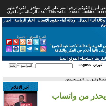
 أنواع الكوكيز نرجو النقر على الزر - موافق - لكي لاتظهر
This website uses cookies to ensure you ge
وكالة أنباء العمال
-
وكالة أنباء حقوق الإنسان
-
اخبار الرياضة
-
اخبار
لوم
التبرع للموقع - ادعمونا
حرية والعدالة الاجتماعية للجميع
"
تى نالها أعلام في الفكر والثقافة
قر هنا لاستخدام الموقع البديل
كوردي
English
منية! وقلق بين المستخدمين
اخر الافلام
 يحذر من واتساب