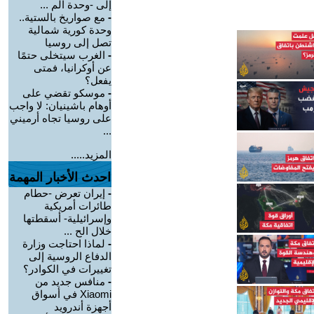
إلى -وحدة الم ...
-
مع صواريخ بالستية..
وحدة كورية شمالية
تصل إلى روسيا
-
الغرب سيتخلى حتمًا
عن أوكرانيا، فمتى
يفعل؟
-
موسكو تقضي على
أوهام باشينيان: لا واجب
على روسيا تجاه أرميني
...
المزيد.....
احدث الأخبار المهمة
-
إيران تعرض -حطام
طائرات أمريكية
وإسرائيلية- أسقطتها
خلال الح ...
-
لماذا احتاجت وزارة
الدفاع الروسية إلى
تغييرات في الكوادر؟
-
منافس جديد من
Xiaomi في أسواق
أجهزة أندرويد