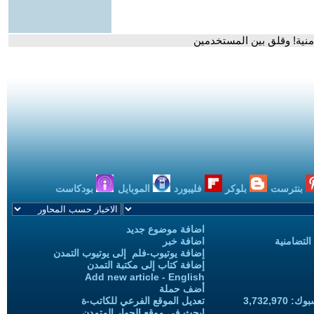
منية! وقلق بين المستخدمين
بنترست
بلوكر
فليبورد
الموبايل
بودكاست
اضافة موضوع جديد
التضامنية
اضافة خبر
إضافة يوتيوب-فلم إلى يوتيوب التمدن
إضافة كتاب إلى مكتبة التمدن
Add new article - English
أضف حملة
3,732,97
تعديل الموقع الفرعي للكاتب-ة
ابحث في موقع الحوار المتمدن