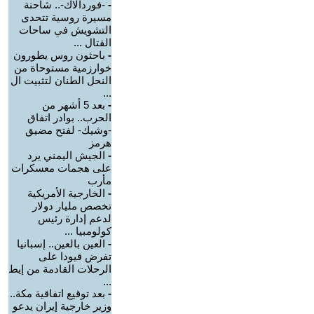
-
-فوردالاك-.. شاحنة
مسيرة روسية تتحدى
التشويش في ساحات
القتال ...
-
باحثون روس يطورون
خوارزمية مستوحاة من
النحل الطنان لتثبيت ال
...
-
بعد 5 أشهر من
الحرب.. بوادر اتفاق
-وشيك- لفتح مضيق
هرمز
-
الجيش اليمني يرد
على هجمات معسكرات
مأرب
-
الخارجية الأمريكية
تخصص مليار دولار
لدعم إدارة رئيس
كولومبيا ...
-
العين بالعين.. إسبانيا
تفرض قيودا على
الرحلات القادمة من إيط
...
-
بعد توقيع اتفاقية مكة..
وزير خارجية إيران يدعو