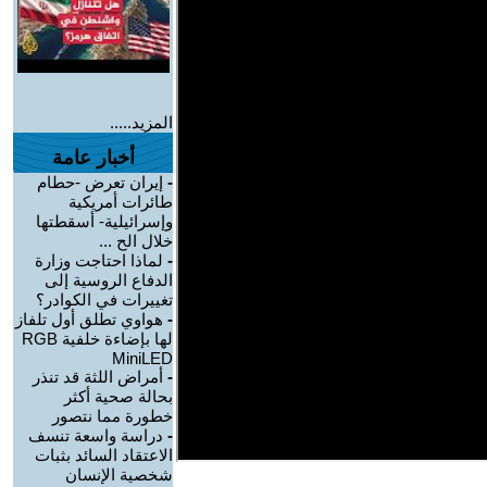
المزيد.....
أخبار عامة
-
إيران تعرض -حطام
طائرات أمريكية
وإسرائيلية- أسقطتها
خلال الح ...
-
لماذا احتاجت وزارة
الدفاع الروسية إلى
تغييرات في الكوادر؟
-
هواوي تطلق أول تلفاز
لها بإضاءة خلفية RGB
MiniLED
-
أمراض اللثة قد تنذر
بحالة صحية أكثر
خطورة مما نتصور
-
دراسة واسعة تنسف
الاعتقاد السائد بثبات
شخصية الإنسان