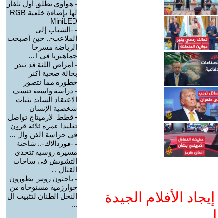
-
هواوي تطلق أول تلفاز
لها بإضاءة خلفية RGB
MiniLED
-
-الشباب إلى
الملاعب-.. حين أصبحت
الرياضة مسرحا
جماهيريا في ا ...
-
أمراض اللثة قد تنذر
بحالة صحية أكثر
خطورة مما نتصور
-
دراسة واسعة تنسف
الاعتقاد السائد بثبات
شخصية الإنسان
-
قطط الإرميتاج تواصل
تقليدا عمره ثلاثة قرون
في حراسة الفن وال ...
-
-فوردالاك-.. شاحنة
مسيرة روسية تتحدى
التشويش في ساحات
القتال ...
-
باحثون روس يطورون
خوارزمية مستوحاة من
جاد الأفلام الجيدة
النحل الطنان لتثبيت ال
...
ا