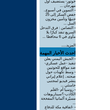
خوتور- يستضيف أول
مهرجان ...
-
التموين في أسبوع..
خفض السكر إلى 25
جنيهًا وتأمين مخزون
السل ...
-
التضامن : فرق التدخل
السريع تنقذ كبارًا بلا
مأوى في 6 محافظا ...
المزيد.....
احدث الأخبار المهمة
-
الجيش اليمني يعلن
تنفيذ -عمل عسكري-
ضد مواقع للحوثيين
-
وسط تكهنات حول
صحته.. إعلام إيراني
ينشر فيديو لمجتبى
خامنئي ...
-
روسيا أم -العَلَم
الكاذب-؟سيناريوهات
مسيّرة ألمانيا المفخخة
...
-
-اتفاقية مكة للدفاع