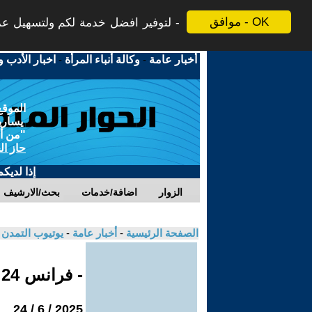
موافق - OK
لتوفير افضل خدمة لكم ولتسهيل عملي
أخبار عامة
-
وكالة أنباء المرأة
-
اخبار الأدب و
الموقع
يسارية
"من أج
حاز ال
إذا لديك
الزوار
اضافة/خدمات
بحث/الارشيف
الصفحة الرئيسية
-
أخبار عامة
-
يوتيوب التمدن
- فرانس 24
2025 / 6 / 24