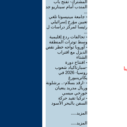
المشترك- تفتح باب
المندب أمام سيناريو جد
...
-
جامعة مينيسوتا تلغي
تعيين مؤرخ إسرائيلي
رئيسا لمركز دراسات ل
...
-
تحالفات ردع إقليمية
وسط توترات المنطقة
-
أوروبا تواجه خطر نقص
الديزل مع اقتراب
الشتاء
-
افتتاح دورة
-سبارتاكياد شعوب
ا
روسيا- 2026 في
يكاترينبورغ
-
-ارقد بسلام-.. برشلونة
وريال مدريد ينعيان
خورخي ميسي
-
تركيا تقيد حركة
السفن بالبحر الأسود
المزيد.....
المزيد.....