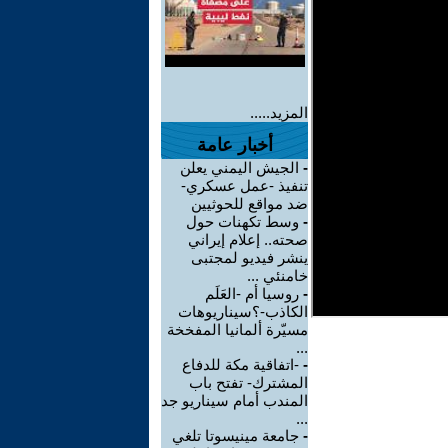
المزيد.....
أخبار عامة
-
الجيش اليمني يعلن
تنفيذ -عمل عسكري-
ضد مواقع للحوثيين
-
وسط تكهنات حول
صحته.. إعلام إيراني
ينشر فيديو لمجتبى
خامنئي ...
-
روسيا أم -العَلَم
الكاذب-؟سيناريوهات
مسيّرة ألمانيا المفخخة
...
-
-اتفاقية مكة للدفاع
المشترك- تفتح باب
المندب أمام سيناريو جد
...
-
جامعة مينيسوتا تلغي