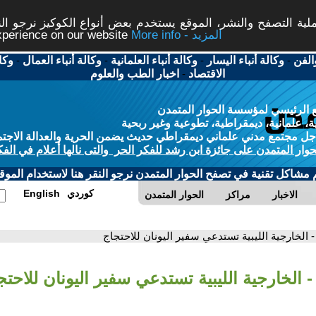
ة التصفح والنشر، الموقع يستخدم بعض أنواع الكوكيز نرجو النق
More info - المزيد
experience on our website
الفن
-
وكالة أنباء اليسار
-
وكالة أنباء العلمانية
-
وكالة أنباء العمال
-
وكا
الاقتصاد
-
اخبار الطب والعلوم
 الرئيسي لمؤسسة الحوار المتمدن
، علمانية، ديمقراطية، تطوعية وغير ربحية
ل مجتمع مدني علماني ديمقراطي حديث يضمن الحرية والعدالة الاجتم
حوار المتمدن على جائزة ابن رشد للفكر الحر والتى نالها أعلام في الفك
م مشاكل تقنية في تصفح الحوار المتمدن نرجو النقر هنا لاستخدام الموقع
كوردي
English
الاخبار
مراكز
الحوار المتمدن
- الخارجية الليبية تستدعي سفير اليونان للاحتجاج
- الخارجية الليبية تستدعي سفير اليونان للاحتج