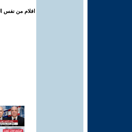
افلام من نفس ال