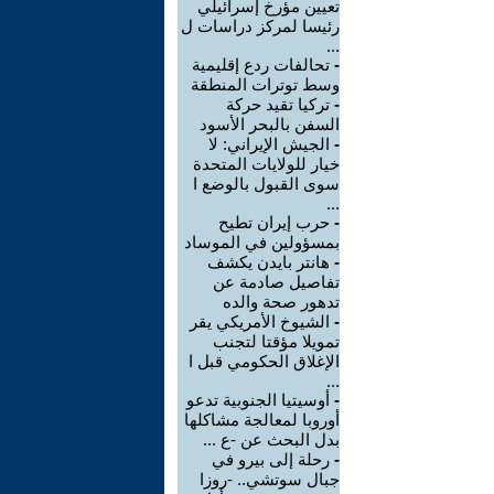
تعيين مؤرخ إسرائيلي
رئيسا لمركز دراسات ل
...
-
تحالفات ردع إقليمية
وسط توترات المنطقة
-
تركيا تقيد حركة
السفن بالبحر الأسود
-
الجيش الإيراني: لا
خيار للولايات المتحدة
سوى القبول بالوضع ا
...
-
حرب إيران تطيح
بمسؤولين في الموساد
-
هانتر بايدن يكشف
تفاصيل صادمة عن
تدهور صحة والده
-
الشيوخ الأمريكي يقر
تمويلا مؤقتا لتجنب
الإغلاق الحكومي قبل ا
...
-
أوسيتيا الجنوبية تدعو
أوروبا لمعالجة مشاكلها
بدل البحث عن -ع ...
-
رحلة إلى بيرو في
جبال سوتشي.. -روزا