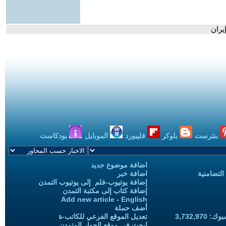
يران
بنترست
بلوكر
فليبورد
الموبايل
بودكاست
اضافة موضوع جديد
التضامنية
اضافة خبر
إضافة يوتيوب-فلم إلى يوتيوب التمدن
إضافة كتاب إلى مكتبة التمدن
Add new article - English
أضف حملة
3,732,97
تعديل الموقع الفرعي للكاتب-ة
ابحث في موقع الحوار المتمدن