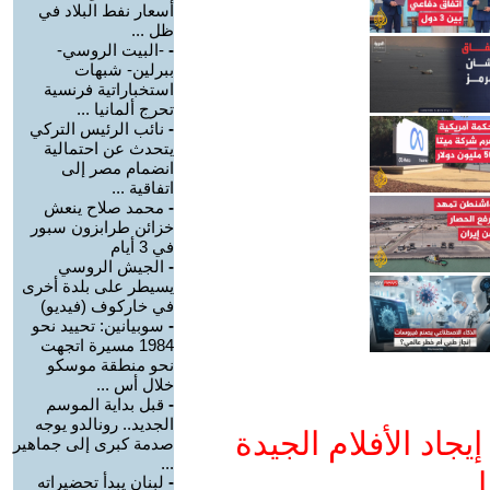
أسعار نفط البلاد في
ظل ...
-
-البيت الروسي-
ببرلين- شبهات
استخباراتية فرنسية
تحرج ألمانيا ...
-
نائب الرئيس التركي
يتحدث عن احتمالية
انضمام مصر إلى
اتفاقية ...
-
محمد صلاح ينعش
خزائن طرابزون سبور
في 3 أيام
-
الجيش الروسي
يسيطر على بلدة أخرى
في خاركوف (فيديو)
-
سوبيانين: تحييد نحو
1984 مسيرة اتجهت
نحو منطقة موسكو
خلال أس ...
-
قبل بداية الموسم
الجديد.. رونالدو يوجه
جاد الأفلام الجيدة
صدمة كبرى إلى جماهير
...
ا
-
لبنان يبدأ تحضيراته