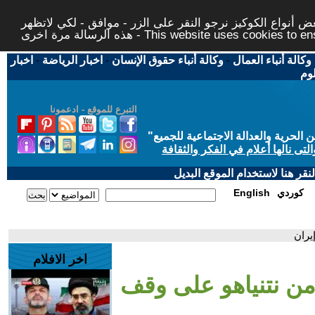
 أنواع الكوكيز نرجو النقر على الزر - موافق - لكي لاتظهر
This website uses cookies to ensure you ge
وكالة أنباء العمال
-
وكالة أنباء حقوق الإنسان
-
اخبار الرياضة
-
اخبار
لوم
التبرع للموقع - ادعمونا
حرية والعدالة الاجتماعية للجميع
"
تى نالها أعلام في الفكر والثقافة
قر هنا لاستخدام الموقع البديل
كوردي
English
يران
اخر الافلام
من نتنياهو على وقف