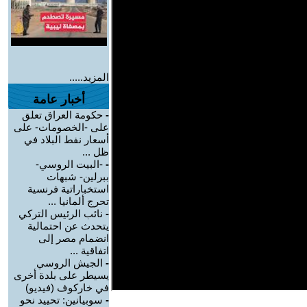
المزيد.....
أخبار عامة
-
حكومة العراق تعلق
على -الخصومات- على
أسعار نفط البلاد في
ظل ...
-
-البيت الروسي-
ببرلين- شبهات
استخباراتية فرنسية
تحرج ألمانيا ...
-
نائب الرئيس التركي
يتحدث عن احتمالية
انضمام مصر إلى
اتفاقية ...
-
الجيش الروسي
يسيطر على بلدة أخرى
في خاركوف (فيديو)
-
سوبيانين: تحييد نحو