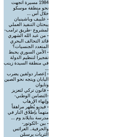
1984 مسيرة اتجهت
نحو منطقة موسكو
خلال أس ...
-
علييف وباشينيان
يبحثان التنفيذ العملي
لمشروع -طريق ترامب-
-
من عبد الله الشهري
قائد التحالف البحري
المتعدد الجنسيات؟
-
الأمن السوري يحبط
تفجيرا لتنظيم الدولة
في منطقة السيدة زينب
...
-
إعصار دولفين يضرب
اليابان ويتجه نحو الصين
وتايوان
-
قانون تركي لتعزيز
-التضامن الوطني-
وإنهاء الإرهاب
-
فيديو يُظهر مراهقاً
متهماً بإطلاق النار في
مدرسة بتايلاند وم ...
-
بين -الكوتور-
والحرفية.. العرائس
الثريات يرسمْن