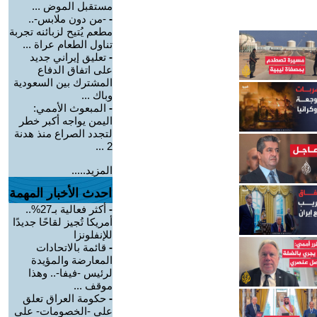
مستقبل الموض ...
-
-من دون ملابس-..
مطعم يُتيح لزبائنه تجربة
تناول الطعام عراة ...
-
تعليق إيراني جديد
على اتفاق الدفاع
المشترك بين السعودية
وباك ...
-
المبعوث الأممي:
اليمن يواجه أكبر خطر
لتجدد الصراع منذ هدنة
2 ...
المزيد.....
احدث الأخبار المهمة
-
أكثر فعالية بـ27%..
أمريكا تُجيز لقاحًا جديدًا
للإنفلونزا
-
قائمة بالاتحادات
المعارضة والمؤيدة
لرئيس -فيفا-.. وهذا
موقف ...
-
حكومة العراق تعلق
على -الخصومات- على