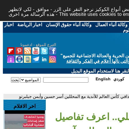
 أنواع الكوكيز نرجو النقر على الزر - موافق - لكي لاتظهر
This website uses cookies to ensure you ge
وكالة أنباء العمال
-
وكالة أنباء حقوق الإنسان
-
اخبار الرياضة
-
اخبار
لوم
التبرع للموقع - ادعمونا
حرية والعدالة الاجتماعية للجميع
"
تى نالها أعلام في الفكر والثقافة
قر هنا لاستخدام الموقع البديل
كوردي
English
افي كأس العالم للأندية مع المحللين آسر حسين وأيمن جيلبرتو
اخر الافلام
علي.. اعرف تفاصيل