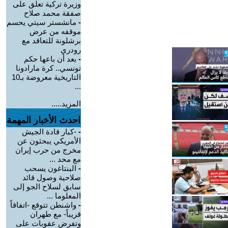
وزيرة تركية تعلق على
صفقة محمد صلاح
-
مانشستر سيتي يحسم
موقفه من عرض
برشلونة للتعاقد مع
رودري
-
بعد أن باعها حكم
تونسي.. كرة مارادونا
التاريخية معروضة بـ10
...
المزيد.....
احدث الأخبار المهمة
-
-كبار قادة الجيش
الأمريكي يبحثون عن
مخرج من حرب إيران
مع محد ...
-
البنتاغون يسحب
صلاحية وصول قائد
سابق لسلاح الجو إلى
المعلوما ...
-
واشنطن تتوقع -اتفاقاً
قريباً- مع طهران
وتفرض عقوبات على