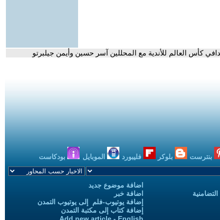
افي كأس العالم للأندية مع المحللين آسر حسين وأيمن جيلبرتو
بنترست
بلوكر
فليبورد
الموبايل
بودكاست
اضافة موضوع جديد
التضامنية
اضافة خبر
إضافة يوتيوب-فلم إلى يوتيوب التمدن
إضافة كتاب إلى مكتبة التمدن
Add new article - English