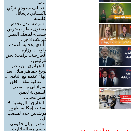
منصة ...
-
تحالف سعودي تركي
باكستاني برسائل
إقليمية
-
شرطة لندن تخفض
مستوى خطر -مفترس
جنسي- لضعف البصر
فيرتكب 3 جر ...
-
أبدى إعجابه بأعمدة
ولوحات وزارة
الخارجية.. ترامب: يحق
للرئيس ...
-
الجزائري ابن ناصر
يودع جماهير ميلان بعد
إنهاء عقده مع النادي ...
-
-اتفاقية مكة-.. قلق
إسرائيلي من سعي
السعودية لعمق
استراتيجي. ...
-
الخارجية الروسية: لا
نستبعد إمكانية ظهور
مرشحين جدد لمنصب
ال ...
-
مصر.. بيان حكومي
يحسم مسألة أثارت