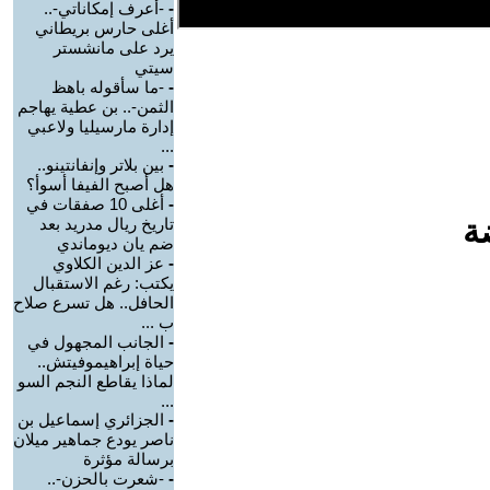
-
-أعرف إمكاناتي-..
أغلى حارس بريطاني
يرد على مانشستر
سيتي
-
-ما سأقوله باهظ
الثمن-.. بن عطية يهاجم
إدارة مارسيليا ولاعبي
...
-
بين بلاتر وإنفانتينو..
هل أصبح الفيفا أسوأ؟
-
أغلى 10 صفقات في
ة
تاريخ ريال مدريد بعد
ضم يان ديوماندي
-
عز الدين الكلاوي
يكتب: رغم الاستقبال
الحافل.. هل تسرع صلاح
ب ...
-
الجانب المجهول في
حياة إبراهيموفيتش..
لماذا يقاطع النجم السو
...
-
الجزائري إسماعيل بن
ناصر يودع جماهير ميلان
برسالة مؤثرة
-
-شعرت بالحزن-..