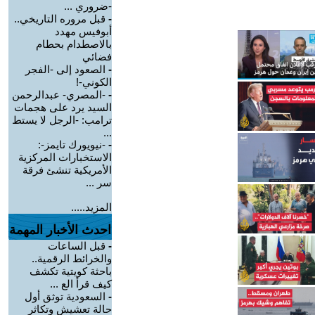
-ضروري ...
-
قبل مروره التاريخي..
أبوفيس مهدد
بالاصطدام بحطام
فضائي
-
الصعود إلى -الفجر
الكوني-!
-
-المصري- عبدالرحمن
السيد يرد على هجمات
ترامب: -الرجل لا يستط
...
-
-نيويورك تايمز-:
الاستخبارات المركزية
الأمريكية تنشئ فرقة
سر ...
المزيد.....
احدث الأخبار المهمة
-
قبل الساعات
والخرائط الرقمية..
باحثة كويتية تكشف
كيف قرأ الع ...
-
السعودية توثق أول
حالة تعشيش وتكاثر