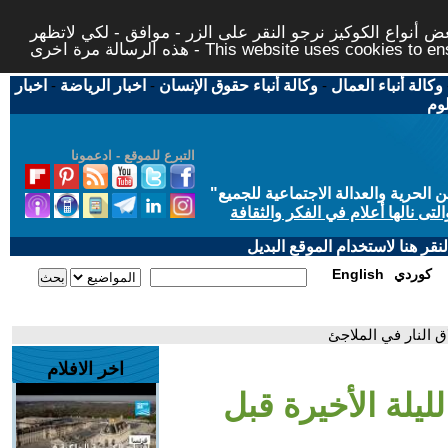
 أنواع الكوكيز نرجو النقر على الزر - موافق - لكي لاتظهر
This website uses cookies to ensure you ge
وكالة أنباء العمال
-
وكالة أنباء حقوق الإنسان
-
اخبار الرياضة
-
اخبار
لوم
التبرع للموقع - ادعمونا
حرية والعدالة الاجتماعية للجميع
"
تى نالها أعلام في الفكر والثقافة
قر هنا لاستخدام الموقع البديل
كوردي
English
ق النار في الملاجئ
اخر الافلام
ليلة الأخيرة قبل