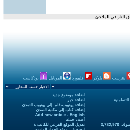
ق النار في الملاجئ
بنترست
بلوكر
فليبورد
الموبايل
بودكاست
اضافة موضوع جديد
التضامنية
اضافة خبر
إضافة يوتيوب-فلم إلى يوتيوب التمدن
إضافة كتاب إلى مكتبة التمدن
Add new article - English
أضف حملة
3,732,97
تعديل الموقع الفرعي للكاتب-ة
ابحث في موقع الحوار المتمدن