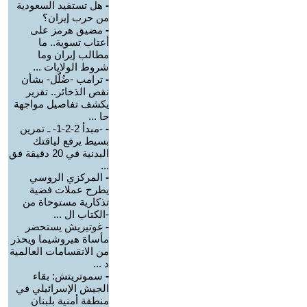
-
هل تستفيد السعودية
من حرب إيران؟
-
مضيق هرمز على
أعتاب تسوية.. ما
مطالب إيران وما
شروط الولايات ...
-
ترامب -ضُلّل- بشأن
نقص الذخائر.. تقرير
يكشف تفاصيل مواجهة
حا ...
-
-مبدأ 2-2-1- ـ تمرين
بسيط يرفع لياقتك
البدنية في 20 دقيقة فق
...
-
المركزي الروسي
يطرح عملات فضية
تذكارية مستوحاة من
-الكتاب ال ...
-
غوتيريش يستحضر
مأساة هيروشيما ويحذر
من الانقسامات العالمية
د ...
-
سموتريتش: بقاء
الجيش الإسرائيلي في
منطقة أمنية بلبنان