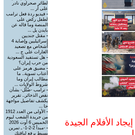
لطائر صحراوي نادر
على أر ...
-
فيديو ردة فعل ترامب
لطفل ركض على
المنصة وما قاله عن
بايدن يل ...
-
مقتل جنديين
إسرائيليين وإصابة 4
أشخاص مع تصعيد
الغارات على ج ...
-
هل تستفيد السعودية
من حرب إيران؟
-
مضيق هرمز على
أعتاب تسوية.. ما
مطالب إيران وما
شروط الولايات ...
-
ترامب -ضُلّل- بشأن
نقص الذخائر.. تقرير
يكشف تفاصيل مواجهة
حا ...
-
الأولى من العدد 1912
من جريدة الشعب ليوم
جاد الأفلام الجيدة
الخميس 6 أوت 2026
-
-مبدأ 2-2-1- ـ تمرين
ا
بسيط يرفع لياقتك