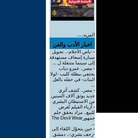
المزيد.....
اخبار الأدب والفن
-
-باص الأحلام-.. تحويل
سيارة إسعاف مستهدفة
إلى سينما متنقلة ل ...
-
مصر.. عمرو دياب
يحتفي ببطلة كليب -لولا
البنات- في حفله بالعل
...
-
مصر.. كشف أثري
جديد يوثق آلاف السنين
من الاستيطان البشري
-
أزياء الفيلم تُعرض
للبيع.. مزاد يحقق حلم
جمهورThe Devil Wear
...
-
حين يتحوّل اللقاء إلى
-زحف بشري-.. دمشق