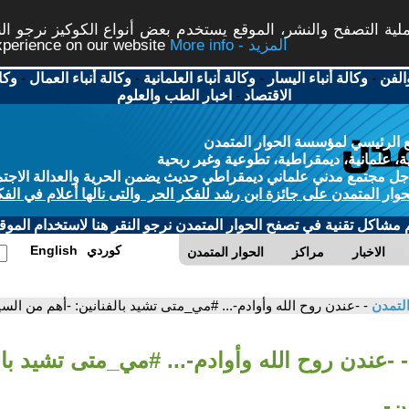
ة التصفح والنشر، الموقع يستخدم بعض أنواع الكوكيز نرجو النق
More info - المزيد
experience on our website
الفن
-
وكالة أنباء اليسار
-
وكالة أنباء العلمانية
-
وكالة أنباء العمال
-
وكا
الاقتصاد
-
اخبار الطب والعلوم
 الرئيسي لمؤسسة الحوار المتمدن
، علمانية، ديمقراطية، تطوعية وغير ربحية
ل مجتمع مدني علماني ديمقراطي حديث يضمن الحرية والعدالة الاجتم
حوار المتمدن على جائزة ابن رشد للفكر الحر والتى نالها أعلام في الفك
م مشاكل تقنية في تصفح الحوار المتمدن نرجو النقر هنا لاستخدام الموقع
كوردي
English
الاخبار
مراكز
الحوار المتمدن
التمدن
- -عندن روح الله وأوادم-... #مي_متى تشيد بالفنانين: -أهم من الس
- -عندن روح الله وأوادم-... #مي_متى تشيد بال
ن-