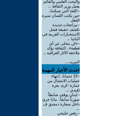
والبحث العلمي والقائم
بعمل وزير الثقافة ...
-
اللغة التي تسكننا..
حين يكتب اللسان سيرة
العقل
-
مراجعات جديدة
تكشف حقيقة فشل
الاستخبارات الغربية في
ألبانيا ...
-
«لن نتخلى عن أي
قطعة».. الثقافة تؤكد
ملاحقة الآثار العراقية ...
المزيد.....
احدث الأخبار المهمة
-
19 جثمانا.. انتهاء
عمليات الانتشال من
عمارة -كرم- بغزة
(فيدي ...
-
لبنان يوقف ضابطاً
سورياً سابقاً.. ماذا جرى
داخل سفارة دمشق ف
...
-
رفض خليجي