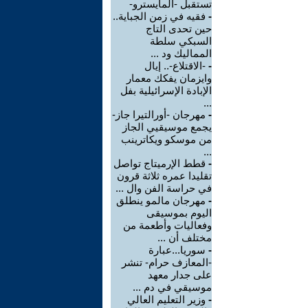
تستقبل -المايسترو-
-
فقيه في زمن الجباية..
حين تحدى التاج
السبكي سلطة
المماليك ود ...
-
-الاقتلاع-.. إيال
وايزمان يفكك معمار
الإبادة الإسرائيلية بفل
...
-
مهرجان -أورالتيرا جاز-
يجمع موسيقيي الجاز
من موسكو ويكاترينب
...
-
قطط الإرميتاج تواصل
تقليدا عمره ثلاثة قرون
في حراسة الفن وال ...
-
مهرجان مالمو ينطلق
اليوم بموسيقى
وفعاليات وأطعمة من
مختلف أن ...
-
سوريا...عبارة
-المعازف حرام- تنشر
على جدار معهد
موسيقي في دم ...
-
وزير التعليم العالي