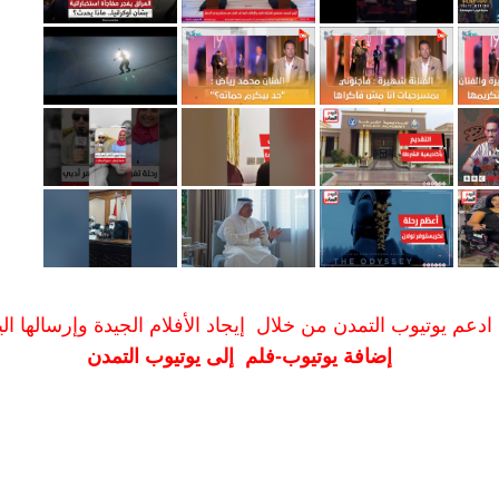
ادعم يوتيوب التمدن من خلال إيجاد الأفلام الجيدة وإرسالها الين
إضافة يوتيوب-فلم إلى يوتيوب التمدن