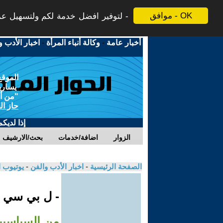
موافق - OK
لتوفير افضل خدمة لكم ولتسهيل عملي
أخبار عامة
-
وكالة أنباء المرأة
-
اخبار الأدب و
الموقع
يسارية
"من أج
حاز ال
إذا لديك
الزوار
اضافة/خدمات
بحث/الارشيف
الصفحة الرئيسية
-
اخبار الأدب والفن
-
يوتيوب 
- ل بي سي
من السياسيي