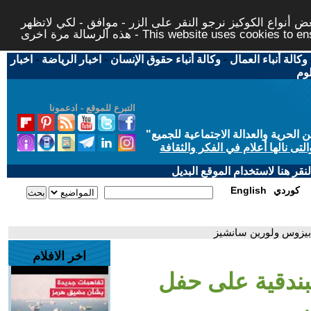
 أنواع الكوكيز نرجو النقر على الزر - موافق - لكي لاتظهر
This website uses cookies to ensure you ge
وكالة أنباء العمال
-
وكالة أنباء حقوق الإنسان
-
اخبار الرياضة
-
اخبار
لوم
التبرع للموقع - ادعمونا
حرية والعدالة الاجتماعية للجميع
"
تى نالها أعلام في الفكر والثقافة
قر هنا لاستخدام الموقع البديل
كوردي
English
بيزوس ولورين سانشيز
اخر الافلام
بندقية على حفل