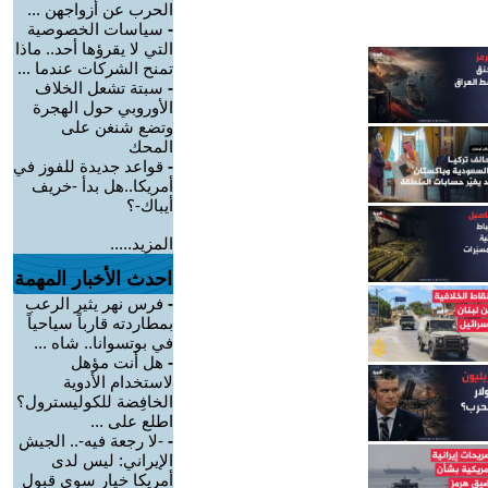
الحرب عن أزواجهن ...
-
سياسات الخصوصية
التي لا يقرؤها أحد.. ماذا
تمنح الشركات عندما ...
-
سبتة تشعل الخلاف
الأوروبي حول الهجرة
وتضع شنغن على
المحك
-
قواعد جديدة للفوز في
أمريكا..هل بدأ -خريف
أيباك-؟
المزيد.....
احدث الأخبار المهمة
-
فرس نهر يثير الرعب
بمطاردته قارباً سياحياً
في بوتسوانا.. شاه ...
-
هل أنت مؤهل
لاستخدام الأدوية
الخافِضة للكوليسترول؟
اطلع على ...
-
-لا رجعة فيه-.. الجيش
الإيراني: ليس لدى
أمريكا خيار سوى قبول