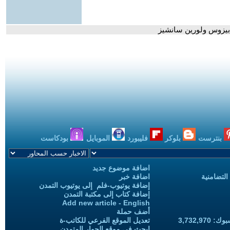
بيزوس ولورين سانشيز
بنترست
بلوكر
فليبورد
الموبايل
بودكاست
اضافة موضوع جديد
التضامنية
اضافة خبر
إضافة يوتيوب-فلم إلى يوتيوب التمدن
إضافة كتاب إلى مكتبة التمدن
Add new article - English
أضف حملة
3,732,97
تعديل الموقع الفرعي للكاتب-ة
ابحث في موقع الحوار المتمدن