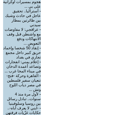
هجوم بمسيرات أوكرانية
على بي ...
-
أستراليا.. تحقيق
عاجل في حادث وشيك
بين طائرتين بمطار
سيدني
-
عراقجي: لا مفاوضات
مع واشنطن قبل وقف
الانتهاكات ودفع
التعويض ...
-
إنقاذ 50 شخصا وإخماد
حريق كبير داخل مجمع
تجاري في بغداد
-
إعلام يمني: انفجارات
وتصاعد أعمدة الدخان
في ميناء المخا غرب ...
-
القاهرة وحركة -فتح-
تنعيان سفير فلسطين
في مصر دياب اللوح
وتش ...
-
لأول مرة منذ 4
سنوات.. تبادل رسائل
بين روسيا وسلوفينيا
-
-ابني لا يعرف أباه-..
حكايات غزّيات فرقتهن