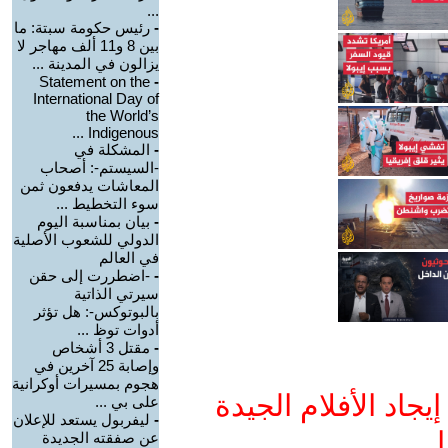
...
-
رئيس حكومة سبتة: ما
بين 8 و11 ألف مهاجر لا
يزالون في المدينة ...
Statement on the
-
International Day of
the World’s
Indigenous ...
-
المشكلة في
-السيستم-: أصحاب
المعاشات يدفعون ثمن
سوء التخطيط ...
-
بيان بمناسبة اليوم
الدولي للشعوب الأصلية
في العالم
-
-اضطررت إلى حقن
سيرتي الذاتية
بالبوتوكس-: هل تؤثر
أدوات توظ ...
-
مقتل 3 أشخاص
وإصابة 25 آخرين في
هجوم بمسيرات أوكرانية
جاد الأفلام الجيدة
على بي ...
-
ليفربول يستعد للإعلان
ا
عن صفقته الجديدة