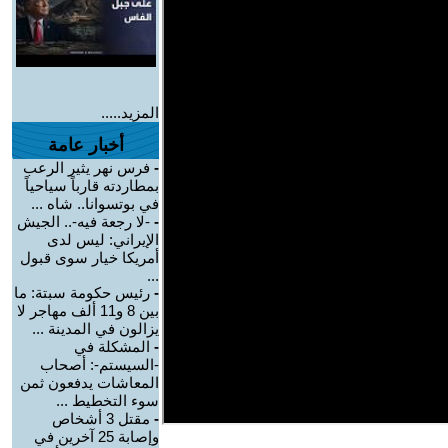
المزيد.....
أخبار عامة
-
فرس نهر يثير الرعب
بمطاردته قارباً سياحياً
في بوتسوانا.. شاه ...
-
-لا رجعة فيه-.. الجيش
الإيراني: ليس لدى
أمريكا خيار سوى قبول
...
-
رئيس حكومة سبتة: ما
بين 8 و11 ألف مهاجر لا
يزالون في المدينة ...
-
المشكلة في
-السيستم-: أصحاب
المعاشات يدفعون ثمن
سوء التخطيط ...
-
مقتل 3 أشخاص
وإصابة 25 آخرين في