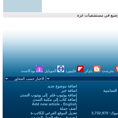
رضيع في مستشفيات غزة
بنترست
بلوكر
فليبورد
الموبايل
بودكاست
اضافة موضوع جديد
التضامنية
اضافة خبر
إضافة يوتيوب-فلم إلى يوتيوب التمدن
إضافة كتاب إلى مكتبة التمدن
Add new article - English
أضف حملة
3,732,97
تعديل الموقع الفرعي للكاتب-ة
ابحث في موقع الحوار المتمدن