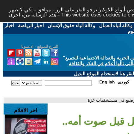
 أنواع الكوكيز نرجو النقر على الزر - موافق - لكي لاتظهر
This website uses cookies to ensure you ge
وكالة أنباء العمال
-
وكالة أنباء حقوق الإنسان
-
اخبار الرياضة
-
اخبار
لوم
التبرع للموقع - ادعمونا
حرية والعدالة الاجتماعية للجميع
"
تى نالها أعلام في الفكر والثقافة
قر هنا لاستخدام الموقع البديل
كوردي
English
رضيع في مستشفيات غزة
اخر الافلام
ل قبل صوت أمه..