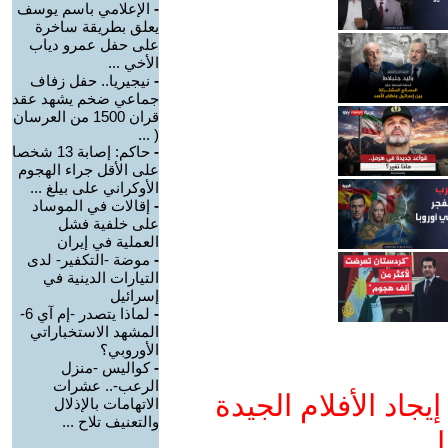
-
الإعلامي باسم يوسف
يعلق بطريقة ساخرة
على حفل عمرو دياب
الأخي ...
-
نيجيريا.. حفل زفاف
جماعي ضخم يشهد عقد
قران 1500 من العرسان
( ...
-
حاكم: إصابة 13 شخصا
على الأقل جراء الهجوم
الأوكراني على بيلغ ...
-
إقالات في الموساد
على خلفية فشل
العملية في إيران
-
موضة -التكفير- لدى
التيارات الدينية في
إسرائيل
-
لماذا يتصدر -إم آي 6-
المشهد الاستخباراتي
الأوروبي؟
-
كواليس -منزل
الرعب-.. عشرات
جاد الأفلام الجيدة
الاتهامات بالإذلال
والتعنيف تلاح ...
ا