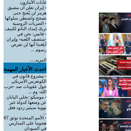
غابات الأمازون
-
إيران تعلن أن مضيق
هرمز لن يٌفتح حتى
تصحح واشنطن سلوكها
-
الضربات الروسية
تربك إمداد الناتو لكييف
-
فانس: نحن في
-منتصف اللعبة- وإيران
أبلغتنا أنها لن تفرض
رسوم ...
المزيد.....
احدث الأخبار المهمة
-
مشروع قانون في
الكونغرس الأمريكي
حول عقوبات ضد -حزب
الله- وم ...
-
موسكو: تخلي اليابان
عن وضعها كدولة غير
نووية سيثير ردود فعل
...
-
الأمم المتحدة توثق 67
هجوما على المدارس
في السودان