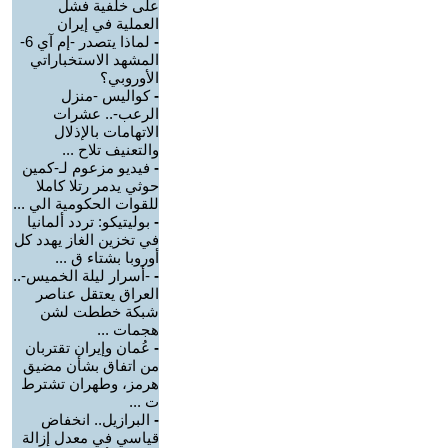
على خلفية فشل
العملية في إيران
-
لماذا يتصدر -إم آي 6-
المشهد الاستخباراتي
الأوروبي؟
-
كواليس -منزل
الرعب-.. عشرات
الاتهامات بالإذلال
والتعنيف تلاح ...
-
فيديو مزعوم لـ-كمين
حوثي يدمر رتلا كاملا
للقوات الحكومية الي ...
-
بوليتيكو: تردد ألمانيا
في تخزين الغاز يهدد كل
أوروبا بشتاء ق ...
-
-أسرار ليلة الخميس-..
العراق يعتقل عناصر
شبكة خططت لشن
هجمات ...
-
عُمان وإيران تقتربان
من اتفاق بشأن مضيق
هرمز، وطهران تشترط
ت ...
-
البرازيل.. انخفاض
قياسي في معدل إزالة