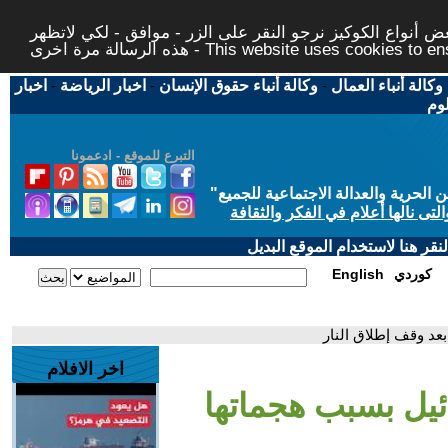
 أنواع الكوكيز نرجو النقر على الزر - موافق - لكي لاتظهر
This website uses cookies to ensure you ge
وكالة أنباء العمال
-
وكالة أنباء حقوق الإنسان
-
اخبار الرياضة
-
اخبار
لوم
التبرع للموقع - ادعمونا
حرية والعدالة الاجتماعية للجميع
"
تى نالها أعلام في الفكر والثقافة
قر هنا لاستخدام الموقع البديل
كوردي
English
عد وقف إطلاق النار
اخر الافلام
ئيل بسبب هجماتها