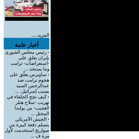
المزيد.....
أخبار عامة
-
رئيس مجلس الشورى
بإيران يعلق على
-استعراضات- ترامب
وما يستخد ...
-
ساويرس يعلّق على
هجوم ترامب ضد
عبدالرحمن السيد
بسبب إسرائيل. ...
-
كيف نجح الحلفاء في
تهريب -سلاح هتلر
العجيب- من بولندا
المحتل ...
-
الجيش الأمريكي
يتسلم دفعة كبيرة من
صواريخ استخدمت لأول
مرة ف ...