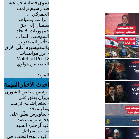
دعوى قضائية جماعية
ضد رسوم ترامب
الجمركي ...
-
ترامب ونتنياهو
يسعيان إلى جرّ
جمهوريات الاتحاد
السوفيتي السا ...
-
تأثير الميلاتونين
والمغنيسيوم على الأرق
-
أبرز مواصفات
MatePad Pro 12
الجديد من هواوي
المزيد.....
احدث الأخبار المهمة
-
رئيس مجلس الشورى
بإيران يعلق على
-استعراضات- ترامب
وما يستخد ...
-
ساويرس يعلّق على
هجوم ترامب ضد
عبدالرحمن السيد
بسبب إسرائيل. ...
-
كيف نجح الحلفاء في