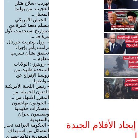
تهريب -سلاح هتلر
العجيب- من بولندا
المحتل ...
-
الجيش الأمريكي
يتسلم دفعة كبيرة من
صواريخ استخدمت لأول
مرة ف ...
-
-وول ستريت جورنال-:
ترامب يأمر بإجراء
تحقيق بشأن تسريب
معلوم ...
-
-رويترز-: الولايات
المتحدة طلبت من
روسيا الإفراج عن
مواطنها ...
-
رئيس اللجنة الأمريكية
للفنون الجميلة: من
المقرر الانتهاء من ...
-
الحوثيون يهاجمون
معسكرات حكومية
ويقصفون نجران
بالسعودية
جاد الأفلام الجيدة
-
الحكومة العراقية تحذر
الفصائل من استهداف
ا
السعودية وتؤكد حصري