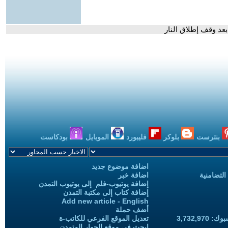
عد وقف إطلاق النار
بنترست
بلوكر
فليبورد
الموبايل
بودكاست
اضافة موضوع جديد
التضامنية
اضافة خبر
إضافة يوتيوب-فلم إلى يوتيوب التمدن
إضافة كتاب إلى مكتبة التمدن
Add new article - English
أضف حملة
3,732,97
تعديل الموقع الفرعي للكاتب-ة
ابحث في موقع الحوار المتمدن