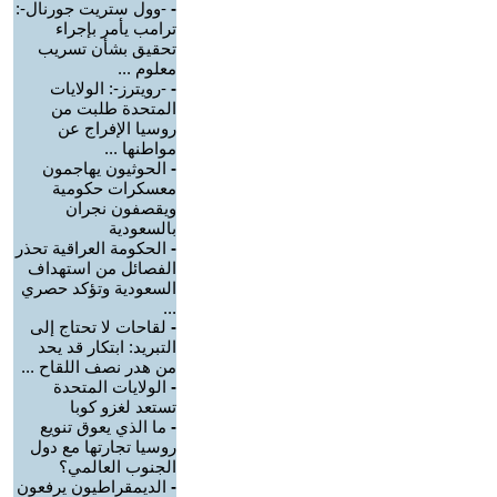
-
-وول ستريت جورنال-:
ترامب يأمر بإجراء
تحقيق بشأن تسريب
معلوم ...
-
-رويترز-: الولايات
المتحدة طلبت من
روسيا الإفراج عن
مواطنها ...
-
الحوثيون يهاجمون
معسكرات حكومية
ويقصفون نجران
بالسعودية
-
الحكومة العراقية تحذر
الفصائل من استهداف
السعودية وتؤكد حصري
...
-
لقاحات لا تحتاج إلى
التبريد: ابتكار قد يحد
من هدر نصف اللقاح ...
-
الولايات المتحدة
تستعد لغزو كوبا
-
ما الذي يعوق تنويع
روسيا تجارتها مع دول
الجنوب العالمي؟
-
الديمقراطيون يرفعون