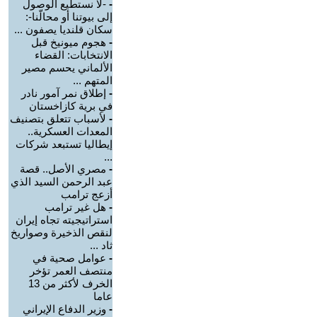
-
-لا نستطيع الوصول
إلى بيوتنا أو محالّنا-:
سكان قلنديا يصفون ...
-
هجوم ميونيخ قبل
الانتخابات: القضاء
الألماني يحسم مصير
المتهم ...
-
إطلاق نمر آمور نادر
في برية كازاخستان
-
لأسباب تتعلق بتصنيف
المعدات العسكرية..
إيطاليا تستبعد شركات
...
-
مصري الأصل.. قصة
عبد الرحمن السيد الذي
أزعج ترامب
-
هل غير ترامب
استراتيجيته تجاه إيران
لنقص الذخيرة وصواريخ
ثاد ...
-
عوامل صحية في
منتصف العمر تؤخر
الخرف لأكثر من 13
عاما
-
وزير الدفاع الإيراني