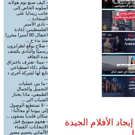
-
كيف صنع توم هولاند
أسلوبه الخاص إلى
جانب زيندايا على
السجادة ...
-
نادي الأسير
الفلسطيني: إعادة
اعتقال 80 أسيرا محررا
منذ بدء ح ...
-
صلاح يوقّع لطرابزون
رسميًا والنادي يكشف
مدة التعاقد
-
-ميتا- تعترف باختراق
نظام ذكاء اصطناعي
تابع لها لشركة أخرى د
...
-
ما بين عمليات
التجميل والجمال
الطبيعي، ماذا يختار
الشباب الي ...
-
-لا نستطيع الوصول
إلى بيوتنا أو محالّنا-:
سكان قلنديا يصفون ...
جاد الأفلام الجيدة
-
هجوم ميونيخ قبل
الانتخابات: القضاء
ا
الألماني يحسم مصير