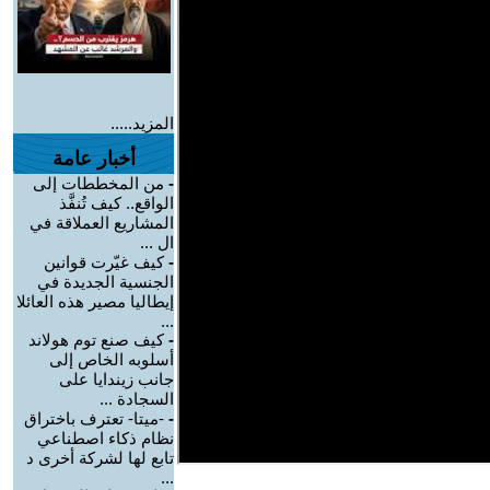
المزيد.....
أخبار عامة
-
من المخططات إلى
الواقع.. كيف تُنفَّذ
المشاريع العملاقة في
ال ...
-
كيف غيّرت قوانين
الجنسية الجديدة في
إيطاليا مصير هذه العائلا
...
-
كيف صنع توم هولاند
أسلوبه الخاص إلى
جانب زيندايا على
السجادة ...
-
-ميتا- تعترف باختراق
نظام ذكاء اصطناعي
تابع لها لشركة أخرى د
...