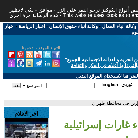
 أنواع الكوكيز نرجو النقر على الزر - موافق - لكي لاتظهر
This website uses cookies to ensure you ge
وكالة أنباء العمال
-
وكالة أنباء حقوق الإنسان
-
اخبار الرياضة
-
اخبار
لوم
التبرع للموقع - ادعمونا
حرية والعدالة الاجتماعية للجميع
"
تى نالها أعلام في الفكر والثقافة
قر هنا لاستخدام الموقع البديل
كوردي
English
إوين في محافظة طهران
اخر الافلام
 غارات إسرائيلية