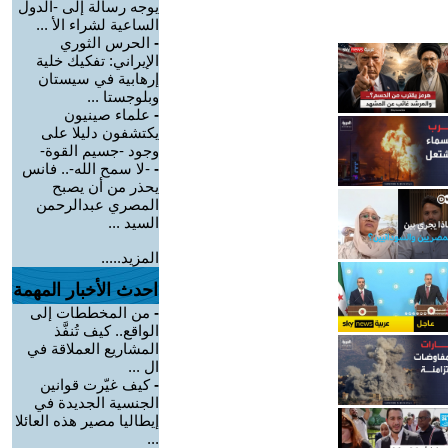
يوجه رسالة إلى -الدول
الساعية لشراء الأ ...
-
الحرس الثوري
الإيراني: تفكيك خلية
إرهابية في سيستان
وبلوجستا ...
-
علماء صينيون
يكتشفون دليلا على
وجود -جسيم القوة-
-
-لا سمح الله-.. فانس
يحذر من أن يصبح
المصري عبدالرحمن
السيد ...
المزيد.....
احدث الأخبار المهمة
-
من المخططات إلى
الواقع.. كيف تُنفَّذ
المشاريع العملاقة في
ال ...
-
كيف غيّرت قوانين
الجنسية الجديدة في
إيطاليا مصير هذه العائلا
...