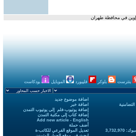
إوين في محافظة طهران
بنترست
بلوكر
فليبورد
الموبايل
بودكاست
اضافة موضوع جديد
التضامنية
اضافة خبر
إضافة يوتيوب-فلم إلى يوتيوب التمدن
إضافة كتاب إلى مكتبة التمدن
Add new article - English
أضف حملة
3,732,97
تعديل الموقع الفرعي للكاتب-ة
ابحث في موقع الحوار المتمدن