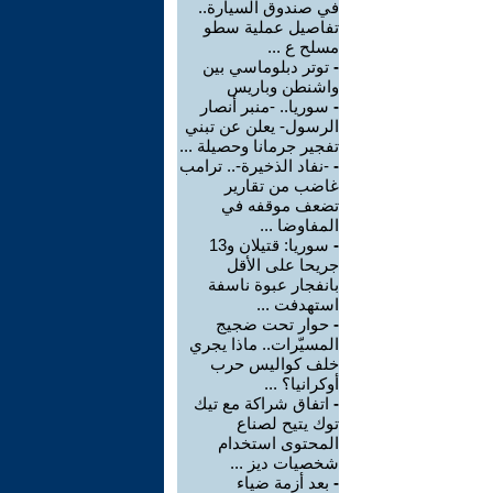
في صندوق السيارة..
تفاصيل عملية سطو
مسلح ع ...
-
توتر دبلوماسي بين
واشنطن وباريس
-
سوريا.. -منبر أنصار
الرسول- يعلن عن تبني
تفجير جرمانا وحصيلة ...
-
-نفاد الذخيرة-.. ترامب
غاضب من تقارير
تضعف موقفه في
المفاوضا ...
-
سوريا: قتيلان و13
جريحا على الأقل
بانفجار عبوة ناسفة
استهدفت ...
-
حوار تحت ضجيج
المسيّرات.. ماذا يجري
خلف كواليس حرب
أوكرانيا؟ ...
-
اتفاق شراكة مع تيك
توك يتيح لصناع
المحتوى استخدام
شخصيات ديز ...
-
بعد أزمة ضياء