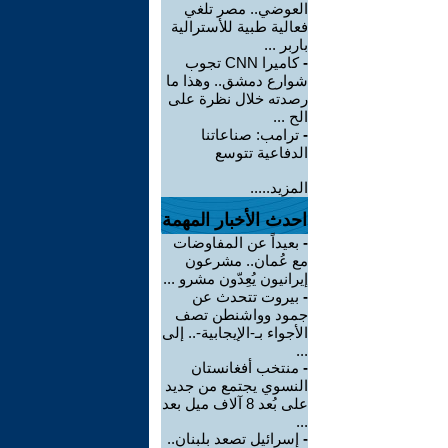
العوضي.. مصر تلغي
فعالية طبية للأسترالية
باربر ...
-
كاميرا CNN تجوب
شوارع دمشق.. وهذا ما
رصدته خلال نظرة على
الح ...
-
ترامب: صناعاتنا
الدفاعية تتوسع
المزيد.....
احدث الأخبار المهمة
-
بعيداً عن المفاوضات
مع عُمان.. مشرعون
إيرانيون يُعِدّون مشرو ...
-
بيروت تتحدث عن
جمود وواشنطن تصف
الأجواء بـ-الإيجابية-.. إلى
...
-
منتخب أفغانستان
النسوي يجتمع من جديد
على بُعد 8 آلاف ميل بعد
...
-
إسرائيل تصعد بلبنان..