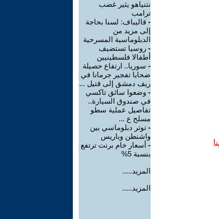
نتنياهو يثير غضب
ترامب
-
قاليباف: لسنا بحاجة
إلى مزيد من
الدبلوماسية المسرحية
-
روسيا تستضيف
أطفالا فلسطينيين
-
سوريا.. ارتفاع حصيلة
ضحايا تفجير جرمانا في
ريف دمشق إلى قتيل ...
-
وضعوا سائق تاكسي
في صندوق السيارة..
تفاصيل عملية سطو
مسلح ع ...
-
توتر دبلوماسي بين
واشنطن وباريس
ا
-
أسعار خام برنت ترتفع
بنسبة 5%
المزيد.....
المزيد.....