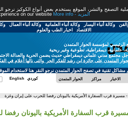
ة التصفح والنشر، الموقع يستخدم بعض أنواع الكوكيز نرجو النق
More info - المزيد
experience on our website
الفن
-
وكالة أنباء اليسار
-
وكالة أنباء العلمانية
-
وكالة أنباء العمال
-
وكا
الاقتصاد
-
اخبار الطب والعلوم
 الرئيسي لمؤسسة الحوار المتمدن
، علمانية، ديمقراطية، تطوعية وغير ربحية
ل مجتمع مدني علماني ديمقراطي حديث يضمن الحرية والعدالة الاجتم
حوار المتمدن على جائزة ابن رشد للفكر الحر والتى نالها أعلام في الفك
م مشاكل تقنية في تصفح الحوار المتمدن نرجو النقر هنا لاستخدام الموقع
كوردي
English
الاخبار
مراكز
الحوار المتمدن
- مسيرة قرب السفارة الأمريكية باليونان رفضا للحرب على إيران وغزة
مسيرة قرب السفارة الأمريكية باليونان رفضا 