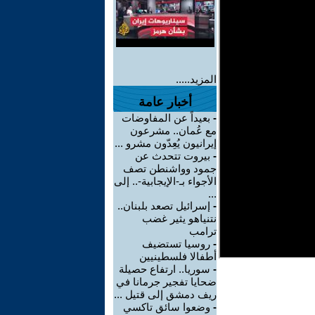
المزيد.....
أخبار عامة
-
بعيداً عن المفاوضات
مع عُمان.. مشرعون
إيرانيون يُعِدّون مشرو ...
-
بيروت تتحدث عن
جمود وواشنطن تصف
الأجواء بـ-الإيجابية-.. إلى
...
-
إسرائيل تصعد بلبنان..
نتنياهو يثير غضب
ترامب
-
روسيا تستضيف
أطفالا فلسطينيين
-
سوريا.. ارتفاع حصيلة
ضحايا تفجير جرمانا في
ريف دمشق إلى قتيل ...
-
وضعوا سائق تاكسي