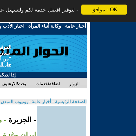
موافق - OK
لتوفير افضل خدمة لكم ولتسهيل عملي
أخبار عامة
-
وكالة أنباء المرأة
-
اخبار الأدب و
الموقع
يسارية
"من أج
حاز ال
إذا لديك
الزوار
اضافة/خدمات
بحث/الارشيف
الصفحة الرئيسية
-
أخبار عامة
-
يوتيوب التمدن
- الجزيرة
- 
إيران وغزة