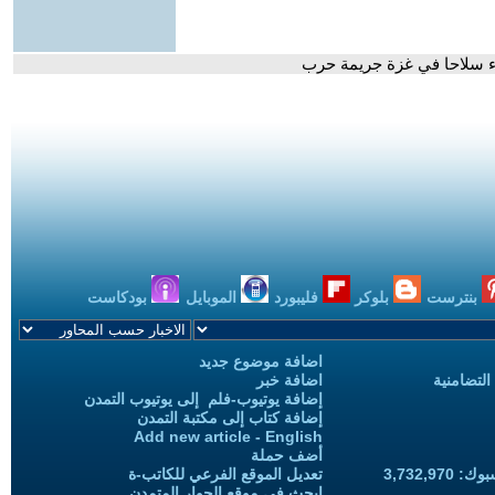
اء سلاحا في غزة جريمة حرب
بنترست
بلوكر
فليبورد
الموبايل
بودكاست
اضافة موضوع جديد
التضامنية
اضافة خبر
إضافة يوتيوب-فلم إلى يوتيوب التمدن
إضافة كتاب إلى مكتبة التمدن
Add new article - English
أضف حملة
3,732,97
تعديل الموقع الفرعي للكاتب-ة
ابحث في موقع الحوار المتمدن