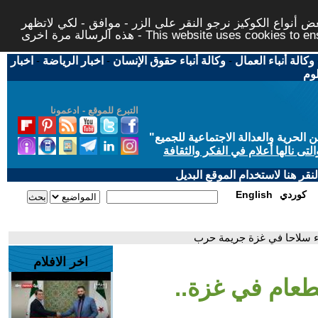
 أنواع الكوكيز نرجو النقر على الزر - موافق - لكي لاتظهر
This website uses cookies to ensure you ge
وكالة أنباء العمال
-
وكالة أنباء حقوق الإنسان
-
اخبار الرياضة
-
اخبار
لوم
التبرع للموقع - ادعمونا
حرية والعدالة الاجتماعية للجميع
"
تى نالها أعلام في الفكر والثقافة
قر هنا لاستخدام الموقع البديل
كوردي
English
اء سلاحا في غزة جريمة حرب
اخر الافلام
طعام في غزة..