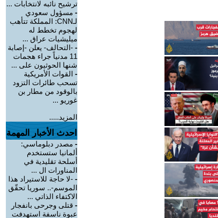
ترشيح نائبه لانتخابات ...
-
مسؤول سعودي
لـCNN: المملكة تتأهب
لهجوم تخطط له
ميليشيات عراق ...
-
-التحالف- يعلن -إصابة
11 مدنياً جراء هجمات
شنها الحوثيون على ...
-
القوات الأمريكية
تسحب طائرات التزود
بالوقود من مطار بن
غوريو ...
المزيد.....
احدث الأخبار المهمة
-
مصدر دبلوماسي:
ألمانيا ستستخدم
أسلحة تقليدية في
المناورات ال ...
-
-لا حاجة للاستيراد هذا
الموسم-.. سوريا تحقّق
الاكتفاء الذاتي ...
-
قتلى وجرحى بانفجار
عبوة ناسفة استهدفت