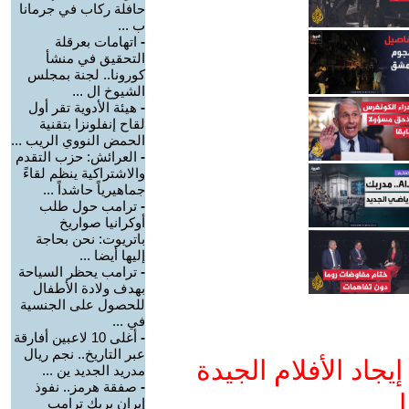
حافلة ركاب في جرمانا
ب ...
-
اتهامات بعرقلة
التحقيق في منشأ
كورونا.. لجنة بمجلس
الشيوخ ال ...
-
هيئة الأدوية تقر أول
لقاح إنفلونزا بتقنية
الحمض النووي الريب ...
-
العرائش: حزب التقدم
والاشتراكية ينظم لقاءً
جماهيرياً حاشداً ...
-
ترامب حول طلب
أوكرانيا صواريخ
باتريوت: نحن بحاجة
إليها أيضا ...
-
ترامب يحظر السياحة
بهدف ولادة الأطفال
للحصول على الجنسية
في ...
-
أغلى 10 لاعبين أفارقة
عبر التاريخ.. نجم ريال
جاد الأفلام الجيدة
مدريد الجديد ين ...
-
صفقة هرمز.. نفوذ
ا
إيران يربك ترامب