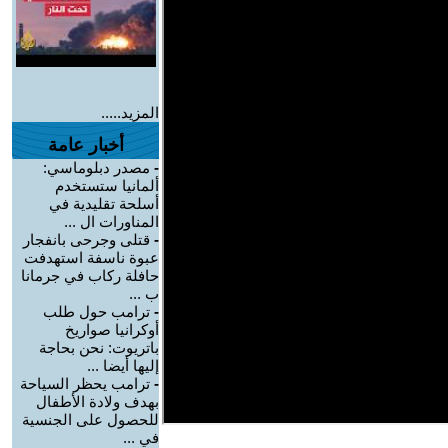
المزيد.....
أخبار عامة
-
مصدر دبلوماسي:
ألمانيا ستستخدم
أسلحة تقليدية في
المناورات ال ...
-
قتلى وجرحى بانفجار
عبوة ناسفة استهدفت
حافلة ركاب في جرمانا
ب ...
-
ترامب حول طلب
أوكرانيا صواريخ
باتريوت: نحن بحاجة
إليها أيضا ...
-
ترامب يحظر السياحة
بهدف ولادة الأطفال
للحصول على الجنسية
في ...