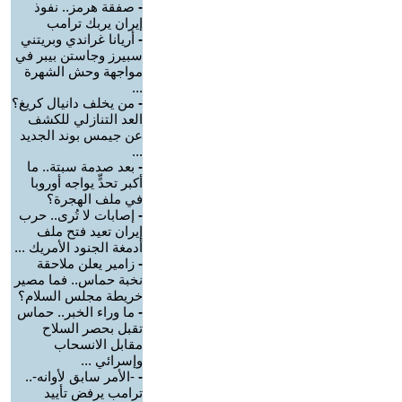
-
صفقة هرمز.. نفوذ
إيران يربك ترامب
-
أريانا غراندي وبريتني
سبيرز وجاستن بيبر في
مواجهة وحش الشهرة
...
-
من يخلف دانيال كريغ؟
العد التنازلي للكشف
عن جيمس بوند الجديد
...
-
بعد صدمة سبتة.. ما
أكبر تحدٍّ يواجه أوروبا
في ملف الهجرة؟
-
إصابات لا تُرى.. حرب
إيران تعيد فتح ملف
أدمغة الجنود الأمريك ...
-
زامير يعلن ملاحقة
نخبة حماس.. فما مصير
خريطة مجلس السلام؟
-
ما وراء الخبر.. حماس
تقبل بحصر السلاح
مقابل الانسحاب
وإسرائي ...
-
-الأمر سابق لأوانه-..
ترامب يرفض تأييد