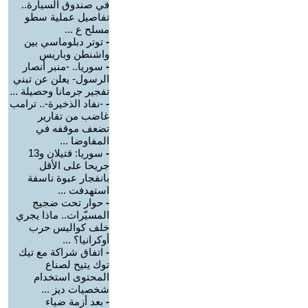
في صندوق السيارة..
تفاصيل عملية سطو
مسلح ع ...
-
توتر دبلوماسي بين
واشنطن وباريس
-
سوريا.. -منبر أنصار
الرسول- يعلن عن تبني
تفجير جرمانا وحصيلة ...
-
-نفاد الذخيرة-.. ترامب
غاضب من تقارير
تضعف موقفه في
المفاوضا ...
-
سوريا: قتيلان و13
جريحا على الأقل
بانفجار عبوة ناسفة
استهدفت ...
-
حوار تحت ضجيج
المسيّرات.. ماذا يجري
خلف كواليس حرب
أوكرانيا؟ ...
-
اتفاق شراكة مع تيك
توك يتيح لصناع
المحتوى استخدام
شخصيات ديز ...
-
بعد أزمة ضياء