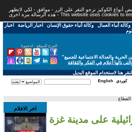
 أنواع الكوكيز نرجو النقر على الزر - موافق - لكي لاتظهر
This website uses cookies to ensure you ge
وكالة أنباء العمال
-
وكالة أنباء حقوق الإنسان
-
اخبار الرياضة
-
اخبار
لوم
التبرع للموقع - ادعمونا
حرية والعدالة الاجتماعية للجميع
"
تى نالها أعلام في الفكر والثقافة
قر هنا لاستخدام الموقع البديل
كوردي
English
اخر الافلام
رائيلية على مدينة غزة