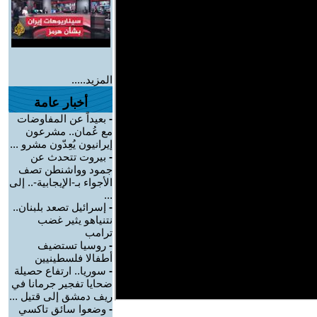
المزيد.....
أخبار عامة
-
بعيداً عن المفاوضات
مع عُمان.. مشرعون
إيرانيون يُعِدّون مشرو ...
-
بيروت تتحدث عن
جمود وواشنطن تصف
الأجواء بـ-الإيجابية-.. إلى
...
-
إسرائيل تصعد بلبنان..
نتنياهو يثير غضب
ترامب
-
روسيا تستضيف
أطفالا فلسطينيين
-
سوريا.. ارتفاع حصيلة
ضحايا تفجير جرمانا في
ريف دمشق إلى قتيل ...
-
وضعوا سائق تاكسي