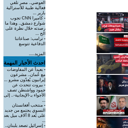
العوضي.. مصر تلغي
فعالية طبية للأسترالية
باربر ...
-
كاميرا CNN تجوب
شوارع دمشق.. وهذا ما
رصدته خلال نظرة على
الح ...
-
ترامب: صناعاتنا
الدفاعية تتوسع
المزيد.....
احدث الأخبار المهمة
-
بعيداً عن المفاوضات
مع عُمان.. مشرعون
إيرانيون يُعِدّون مشرو ...
-
بيروت تتحدث عن
جمود وواشنطن تصف
الأجواء بـ-الإيجابية-.. إلى
...
-
منتخب أفغانستان
النسوي يجتمع من جديد
على بُعد 8 آلاف ميل بعد
...
-
إسرائيل تصعد بلبنان..