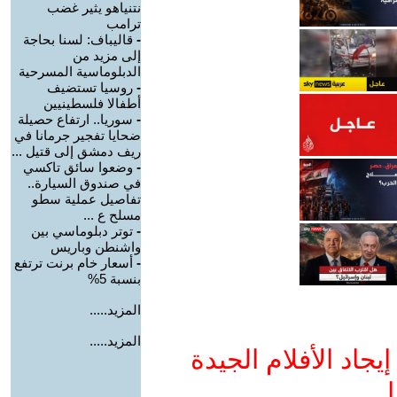
نتنياهو يثير غضب
ترامب
-
قاليباف: لسنا بحاجة
إلى مزيد من
الدبلوماسية المسرحية
-
روسيا تستضيف
أطفالا فلسطينيين
-
سوريا.. ارتفاع حصيلة
ضحايا تفجير جرمانا في
ريف دمشق إلى قتيل ...
-
وضعوا سائق تاكسي
في صندوق السيارة..
تفاصيل عملية سطو
مسلح ع ...
-
توتر دبلوماسي بين
واشنطن وباريس
-
أسعار خام برنت ترتفع
بنسبة 5%
المزيد.....
المزيد.....
جاد الأفلام الجيدة
ا