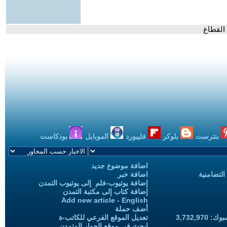
بنترست
بلوكر
فليبورد
الموبايل
بودكاست
اضافة موضوع جديد
التضامنية
اضافة خبر
إضافة يوتيوب-فلم إلى يوتيوب التمدن
إضافة كتاب إلى مكتبة التمدن
Add new article - English
أضف حملة
3,732,97
تعديل الموقع الفرعي للكاتب-ة
ابحث في موقع الحوار المتمدن