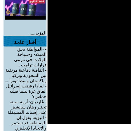
المزيد.....
أخبار عامة
-
-المواطنة بحق
الميلاد- و-سياحة
الولادة- في مرمى
قرارات ترامب ...
-
اتفاقية دفاعية مرتقبة
بين السعودية وتركيا
وباكستان وسط توترا ...
-
لماذا رفضت إسرائيل
اتفاق غزة بينما قبلته
حماس؟
-
غارديان: أزمة سبتة
تختبر رهان سانشيز
على إسبانيا المستقلة
-
اليويفا يقول إن
المقاطعة قد تستمر
والاتحاد الإنجليزي