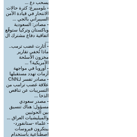
يسحب دع ...
-
بلومبيرغ: كثرة حالات
الانتحار في قيادة الأمن
السيبراني بالجي ...
-
مصادر: السعودية
وباكستان وتركيا ستوقّع
اتفاقية دفاع مشترك ال
...
-
أثارت غضب ترمب..
ماذا تُخفي تقارير
مخزون الأسلحة
الأمريكية؟ ...
-
أوروبا في مواجهة
أزمات تهدد مستقبلها
-
مصادر تفسر لـCNN
علاقة غضب ترامب من
التسريبات عن تناقص
الذخا ...
-
مصدر سعودي
مسؤول: هناك تنسيق
بين الحوثيين
والميليشيات العراق ...
-
علماء -ستانفورد-
يبتكرون فيروسات
اصطناعية باستخدام