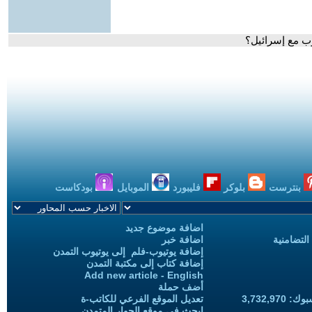
رب مع إسرائيل؟
بنترست
بلوكر
فليبورد
الموبايل
بودكاست
اضافة موضوع جديد
التضامنية
اضافة خبر
إضافة يوتيوب-فلم إلى يوتيوب التمدن
إضافة كتاب إلى مكتبة التمدن
Add new article - English
أضف حملة
3,732,97
تعديل الموقع الفرعي للكاتب-ة
ابحث في موقع الحوار المتمدن