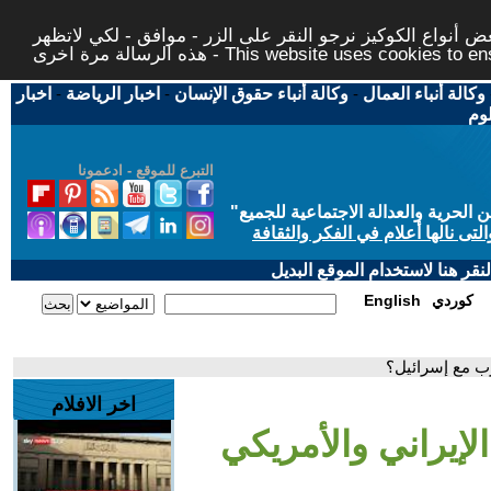
 أنواع الكوكيز نرجو النقر على الزر - موافق - لكي لاتظهر
This website uses cookies to ensure you ge
وكالة أنباء العمال
-
وكالة أنباء حقوق الإنسان
-
اخبار الرياضة
-
اخبار
لوم
التبرع للموقع - ادعمونا
حرية والعدالة الاجتماعية للجميع
"
تى نالها أعلام في الفكر والثقافة
قر هنا لاستخدام الموقع البديل
كوردي
English
رب مع إسرائيل؟
اخر الافلام
لإيراني والأمريكي