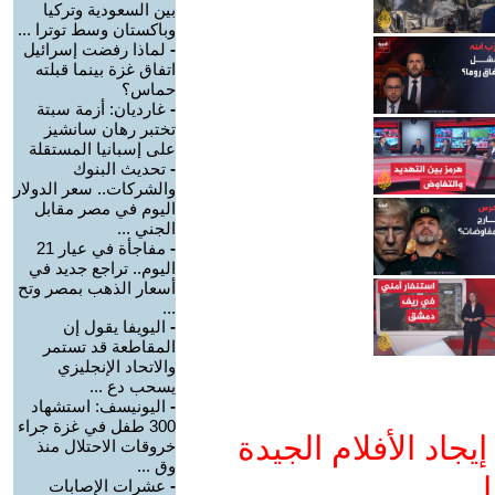
بين السعودية وتركيا
وباكستان وسط توترا ...
-
لماذا رفضت إسرائيل
اتفاق غزة بينما قبلته
حماس؟
-
غارديان: أزمة سبتة
تختبر رهان سانشيز
على إسبانيا المستقلة
-
تحديث البنوك
والشركات.. سعر الدولار
اليوم في مصر مقابل
الجني ...
-
مفاجأة في عيار 21
اليوم.. تراجع جديد في
أسعار الذهب بمصر وتح
...
-
اليويفا يقول إن
المقاطعة قد تستمر
والاتحاد الإنجليزي
يسحب دع ...
-
اليونيسف: استشهاد
300 طفل في غزة جراء
جاد الأفلام الجيدة
خروقات الاحتلال منذ
وق ...
ا
-
عشرات الإصابات