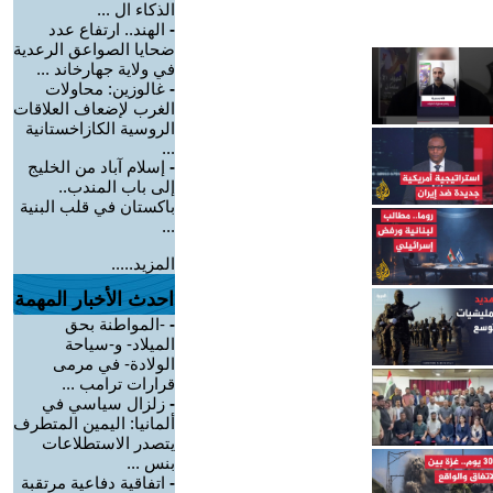
الذكاء ال ...
-
الهند.. ارتفاع عدد
ضحايا الصواعق الرعدية
في ولاية جهارخاند ...
-
غالوزين: محاولات
الغرب لإضعاف العلاقات
الروسية الكازاخستانية
...
-
إسلام آباد من الخليج
إلى باب المندب..
باكستان في قلب البنية
...
المزيد.....
احدث الأخبار المهمة
-
-المواطنة بحق
الميلاد- و-سياحة
الولادة- في مرمى
قرارات ترامب ...
-
زلزال سياسي في
ألمانيا: اليمين المتطرف
يتصدر الاستطلاعات
بنس ...
-
اتفاقية دفاعية مرتقبة