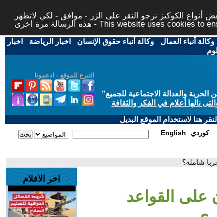
 أنواع الكوكيز نرجو النقر على الزر - موافق - لكي لاتظهر
This website uses cookies to ensure you ge
وكالة أنباء العمال
-
وكالة أنباء حقوق الإنسان
-
اخبار الرياضة
-
اخبار
لوم
التبرع للموقع - ادعمونا
حرية والعدالة الاجتماعية للجميع
"
تى نالها أعلام في الفكر والثقافة
قر هنا لاستخدام الموقع البديل
كوردي
English
ربا شاملة؟
اخر الافلام
 على القواعد