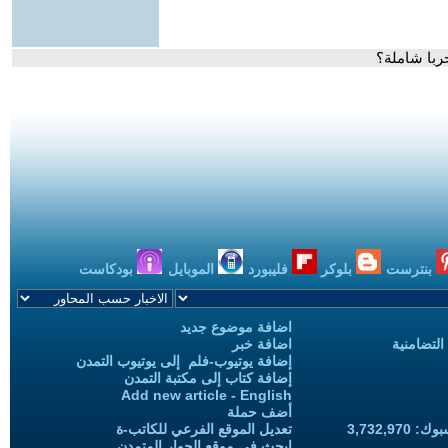
ربا شاملة؟
بنترست
بلوكر
فليبورد
الموبايل
بودكاست
اضافة موضوع جديد
التضامنية
اضافة خبر
إضافة يوتيوب-فلم إلى يوتيوب التمدن
إضافة كتاب إلى مكتبة التمدن
Add new article - English
أضف حملة
3,732,97
تعديل الموقع الفرعي للكاتب-ة
ابحث في موقع الحوار المتمدن