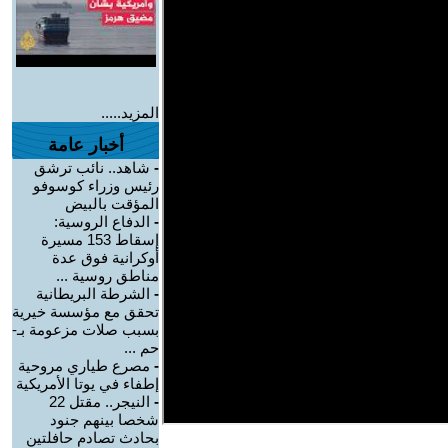
المزيد.....
أخبار عامة
-
شاهد.. نائب ترشق
رئيس وزراء كوسوفو
المؤقت بالبيض
-
الدفاع الروسية:
إسقاط 153 مسيرة
أوكرانية فوق عدة
مناطق روسية ...
-
الشرطة البريطانية
تحقق مع مؤسسة خيرية
بسبب صلات مزعومة بـ-
حم ...
-
مصرع طياري مروحية
إطفاء في يوتا الأمريكية
-
النيجر.. مقتل 22
شخصا بينهم جنود
بحادث تصادم حافلتين