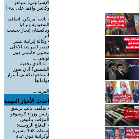
الإسرائيلي: نتنياهو
وكاتس وافقا على بدء أ
...
-
نائب أمريكي: اتفاقية
السعودية وتركيا
وباكستان إنجاز يحسب
لتر ...
-
وكالة إيرانية تنشر
فيديو للمرشد الأعلى
مجتبى خامنئي دون
توضي ...
-
ما الذي تخفيه
الشمس؟ أدق صور
لسطحها تكشف أسرار
دواماتها
المزيد.....
احدث الأخبار المهمة
-
شاهد.. نائب ترشق
رئيس وزراء كوسوفو
المؤقت بالبيض
-
الدفاع الروسية:
إسقاط 153 مسيرة
أوكرانية فوق عدة