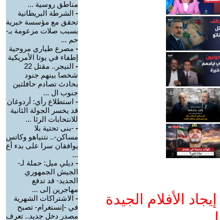
مناطق روسية ...
-
الشرطة البريطانية
تحقق مع مؤسسة خيرية
بسبب صلات مزعومة بـ-
حم ...
-
مصرع طياري مروحية
إطفاء في يوتا الأمريكية
-
النيجر.. مقتل 22
شخصا بينهم جنود
بحادث تصادم حافلتين
جنوب ال ...
-
استطلاع رأي: أردوغان
قد يخسر الجولة الثانية
للانتخابات الرئا ...
-
-بنى تحتية بلا
مساكن-.. نتنياهو وكاتس
يوافقان سرا على بدء أع
...
-
ديلي ميل: حملة لـ-
الجيش الجمهوري
الجديد- قد تدفع
مهاجرين إلى ...
جاد الأفلام الجيدة
-
الاشتراكات الشهرية
في -إنستغرام- تصبح
ا
مصدر دخل جديد.. تعرف