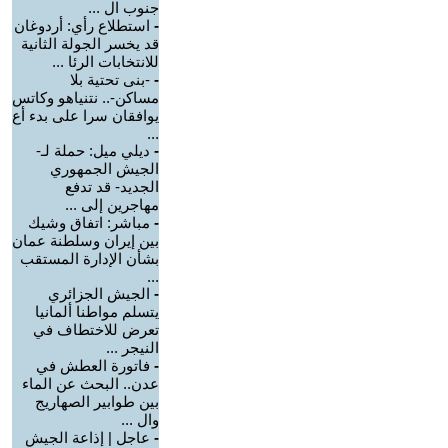
جنوب ال ...
-
استطلاع رأي: أردوغان
قد يخسر الجولة الثانية
للانتخابات الرئا ...
-
-بنى تحتية بلا
مساكن-.. نتنياهو وكاتس
يوافقان سرا على بدء أع
...
-
ديلي ميل: حملة لـ-
الجيش الجمهوري
الجديد- قد تدفع
مهاجرين إلى ...
-
مباشر: اتفاق وشيك
بين إيران وسلطنة عمان
بشأن الإدارة المستقب
...
-
الجيش الجزائري
يتسلم مواطنا ألمانيا
تعرض للاختطاف في
النيجر ...
-
فاتورة العطش في
عدن.. البحث عن الماء
بين طوابير الصهاريج
وال ...
-
عاجل | إذاعة الجيش