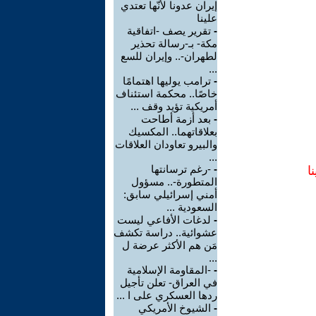
إيران عدونا لأنّها تعتدي
علينا
-
تقرير يصف -اتفاقية
مكة- بـ-رسالة تحذير
لطهران-.. وإيران للسع
...
-
ترامب يوليها اهتمامًا
خاصًا.. محكمة استئناف
أمريكية تؤيد وقف ...
-
بعد أزمة أطاحت
بعلاقاتهما.. المكسيك
والبيرو تعاودان العلاقات
...
-
-رغم ترسانتها
ا
المتطورة-.. مسؤول
أمني إسرائيلي سابق:
السعودية ...
-
لدغات الأفاعي ليست
عشوائية.. دراسة تكشف
مَن هم الأكثر عرضة ل
...
-
-المقاومة الإسلامية
في العراق- تعلن تأجيل
ردها العسكري على ا ...
-
الشيوخ الأمريكي