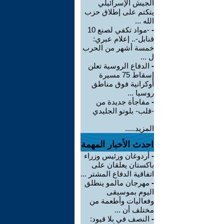
الجيش الإسرائيلي
يتكتم على إطلاق حزب
الله ...
-
-مواد تكفي لصنع 10
قنابل-.. إعلام عبري:
خمسة أشهر من الحرب
ل ...
-
الدفاع الروسية تعلن
إسقاط 75 مسيرة
أوكرانية فوق مناطق
روسيا ...
-
مفاجأة جديدة من
-قلب- بلوتو الجليدي
المزيد.....
احدث الأخبار المهمة
-
أردوغان ورئيس وزراء
باكستان يعلقان على
اتفاقية الدفاع المشتر ...
-
مهرجان مالمو ينطلق
اليوم بموسيقى
وفعاليات وأطعمة من
مختلف أن ...
-
النصف في بلا قيود: