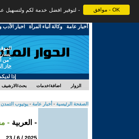
موافق - OK
لتوفير افضل خدمة لكم ولتسهيل عملي
أخبار عامة
-
وكالة أنباء المرأة
-
اخبار الأدب و
الموقع
يسارية
"من أج
حاز ال
إذا لديك
الزوار
اضافة/خدمات
بحث/الارشيف
الصفحة الرئيسية
-
أخبار عامة
-
يوتيوب التمدن
- العربية
- م
2025 / 6 / 23