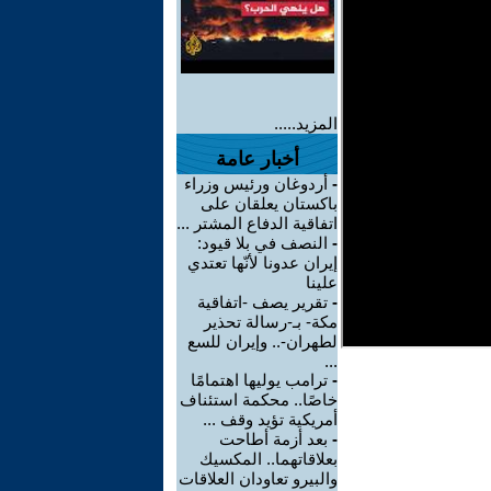
المزيد.....
أخبار عامة
-
أردوغان ورئيس وزراء
باكستان يعلقان على
اتفاقية الدفاع المشتر ...
-
النصف في بلا قيود:
إيران عدونا لأنّها تعتدي
علينا
-
تقرير يصف -اتفاقية
مكة- بـ-رسالة تحذير
لطهران-.. وإيران للسع
...
-
ترامب يوليها اهتمامًا
خاصًا.. محكمة استئناف
أمريكية تؤيد وقف ...
-
بعد أزمة أطاحت
بعلاقاتهما.. المكسيك
والبيرو تعاودان العلاقات