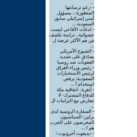
...
-
-رغم ترسانتها
المتطورة-.. مسؤول
أمني إسرائيلي سابق:
السعودية ...
-
لدغات الأفاعي ليست
عشوائية.. دراسة تكشف
مَن هم الأكثر عرضة ل
...
-
الشيوخ الأمريكي
يصادق على تشديد
العقوبات ضد روسيا
-
رئيس وزراء العراق
لرئيس الاستخبارات
السعودية: نرفض
استخدام أ ...
-
أنقرة: -اتفاقية مكة
للدفاع المشترك- لا
تتعارض مع التزامات ال
...
-
السفارة الروسية لدى
برلين: السياسيون
المحرضون على الحرب
هم ا ...
-
-يديعوت أحرونوت-: