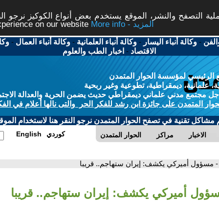
ة التصفح والنشر، الموقع يستخدم بعض أنواع الكوكيز نرجو النق
More info - المزيد
experience on our website
الفن
-
وكالة أنباء اليسار
-
وكالة أنباء العلمانية
-
وكالة أنباء العمال
-
وكا
الاقتصاد
-
اخبار الطب والعلوم
 الرئيسي لمؤسسة الحوار المتمدن
، علمانية، ديمقراطية، تطوعية وغير ربحية
ل مجتمع مدني علماني ديمقراطي حديث يضمن الحرية والعدالة الاجتم
حوار المتمدن على جائزة ابن رشد للفكر الحر والتى نالها أعلام في الفك
م مشاكل تقنية في تصفح الحوار المتمدن نرجو النقر هنا لاستخدام الموقع
كوردي
English
الاخبار
مراكز
الحوار المتمدن
- مسؤول أميركي يكشف: إيران ستهاجم.. قريبا
سؤول أميركي يكشف: إيران ستهاجم.. قريبا