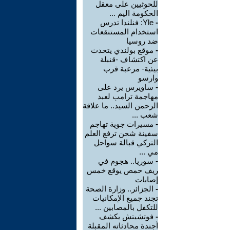
للحوثيين على معقل
الحكومة اليم ...
-
Yle: فنلندا تدرس
استخدام المستنقعات
ضد روسيا
-
موقع بولندي يتحدث
عن اكتشاف -قنبلة
بيئية- مرعبة قرب
وارسو
-
ساويرس يرد على
مهاجمة ترامب لعبد
الرحمن السيد.. ما علاقة
شعب ...
-
مسيرات جوية تهاجم
سفينة شحن ترفع العلم
التركي قبالة سواحل
مي ...
-
سوريا.. هجوم في
ريف حمص يوقع خمس
إصابات
-
الجزائر.. وزارة الصحة
تجند جميع الإمكانيات
للتكفل بالمصابين ...
-
فوتشيتش يكشف
أجندة محادثاته المقبلة