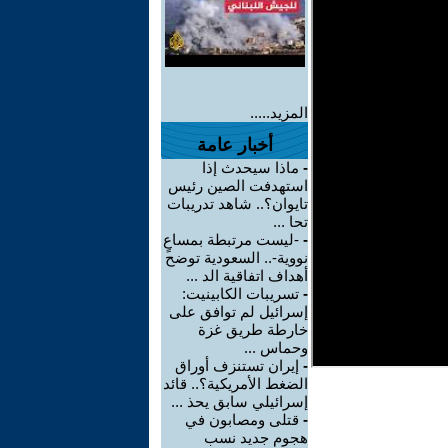
المزيد.....
أخبار عامة
-
ماذا سيحدث إذا
استهدفت الصين رئيس
تايوان؟.. شاهد تدريبات
تحا ...
-
-ليست مرتبطة بمساعٍ
نووية-.. السعودية توضح
أهداف اتفاقية الد ...
-
تسريبات الكابينيت:
إسرائيل لم توافق على
خارطة طريق غزة
وحماس ...
-
إيران تستنزف أوراق
الضغط الأمريكية؟.. قائد
إسرائيلي سابق يحذ ...
-
قتلى ومصابون في
هجوم جديد نسب