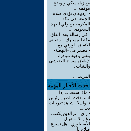
مع زيلينسكي ويوضح
موقفه ...
-
أردوغان يؤدي صلاة
الجمعة في مكة
المكرمة مع ولي العهد
السعودي ...
-
في رسالة بعد -اتفاق
مكة المشترك-.. رضائي:
الاتفاق الورقي مع ...
-
مصدر في -النهضة-
ينفي وجود مبادرة
لإطلاق سراح الغنوشي
والشاب ...
المزيد.....
احدث الأخبار المهمة
-
ماذا سيحدث إذا
استهدفت الصين رئيس
تايوان؟.. شاهد تدريبات
تحا ...
-
رأي.. عزالدين يكتب:
رغم الاستقبال
الأسطوري.. هل تسرع
صلاح با ...