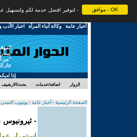
موافق - OK
لتوفير افضل خدمة لكم ولتسهيل عملي
أخبار عامة
-
وكالة أنباء المرأة
-
اخبار الأدب و
الموقع
يسارية
"من أج
حاز ال
إذا لديك
الزوار
اضافة/خدمات
بحث/الارشيف
الصفحة الرئيسية
-
أخبار عامة
-
يوتيوب التمدن
- ئيرونيوس
-
استمرار عملي