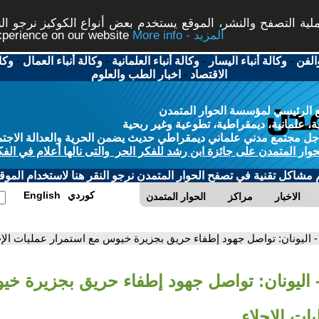
ة التصفح والنشر، الموقع يستخدم بعض أنواع الكوكيز نرجو النق
More info - المزيد
experience on our website
الفن
-
وكالة أنباء اليسار
-
وكالة أنباء العلمانية
-
وكالة أنباء العمال
-
وكا
الاقتصاد
-
اخبار الطب والعلوم
 الرئيسي لمؤسسة الحوار المتمدن
، علمانية، ديمقراطية، تطوعية وغير ربحية
ل مجتمع مدني علماني ديمقراطي حديث يضمن الحرية والعدالة الاجتم
حوار المتمدن على جائزة ابن رشد للفكر الحر والتى نالها أعلام في الفك
م مشاكل تقنية في تصفح الحوار المتمدن نرجو النقر هنا لاستخدام الموقع
كوردي
English
الاخبار
مراكز
الحوار المتمدن
- اليونان: تواصل جهود إطفاء حريق بجزيرة خيوس مع استمرار عمليات الإج
 اليونان: تواصل جهود إطفاء حريق بجزيرة خ
ات الإجلاء