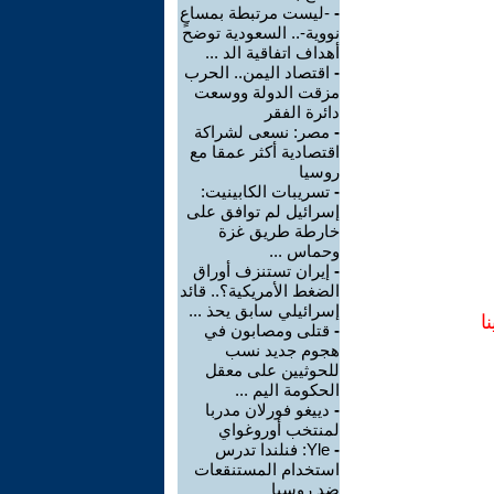
-
-ليست مرتبطة بمساعٍ
نووية-.. السعودية توضح
أهداف اتفاقية الد ...
-
اقتصاد اليمن.. الحرب
مزقت الدولة ووسعت
دائرة الفقر
-
مصر: نسعى لشراكة
اقتصادية أكثر عمقا مع
روسيا
-
تسريبات الكابينيت:
إسرائيل لم توافق على
خارطة طريق غزة
وحماس ...
-
إيران تستنزف أوراق
الضغط الأمريكية؟.. قائد
إسرائيلي سابق يحذ ...
ا
-
قتلى ومصابون في
هجوم جديد نسب
للحوثيين على معقل
الحكومة اليم ...
-
دييغو فورلان مدربا
لمنتخب أوروغواي
-
Yle: فنلندا تدرس
استخدام المستنقعات
ضد روسيا