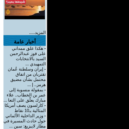
المزيد.....
أخبار عامة
-
هكذا علق ممداني
على فوز عبدالرحمن
السيد بالانتخابات
التمهيدي ...
-
إيران وسلطنة عُمان
تقتربان من اتفاق
محتمل بشأن مضيق
هرمز.. إ ...
-
بمقولة منسوبة إلى
عمر بن الخطاب.. علاء
مبارك يعلّق على التعا ...
-
كارلسون يصف أمريكا
المثالية بـ10 نقاط
-
وزير الداخلية الألماني
حول حادث المسيرة في
مطار لايبزيغ: سين ...