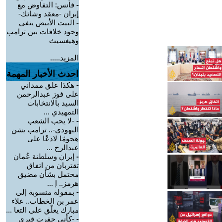
-
فانس: التفاوض مع
إيران -معقد وشائك-
-
البيت الأبيض ينفي
وجود خلافات بين ترامب
وهيغسيث
المزيد.....
احدث الأخبار المهمة
-
هكذا علق ممداني
على فوز عبدالرحمن
السيد بالانتخابات
التمهيدي ...
-
-لا يحب الشعب
اليهودي-.. ترامب يشن
هجومًا لاذعًا على
عبدالرح ...
-
إيران وسلطنة عُمان
تقتربان من اتفاق
محتمل بشأن مضيق
هرمز.. إ ...
-
بمقولة منسوبة إلى
عمر بن الخطاب.. علاء
مبارك يعلّق على التعا ...
-
-كأني حفرت قبري