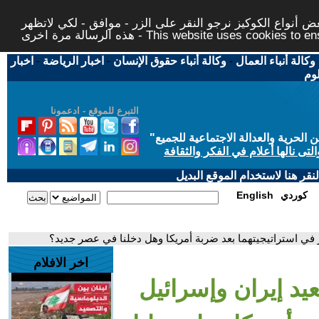
 أنواع الكوكيز نرجو النقر على الزر - موافق - لكي لاتظهر
This website uses cookies to ensure you ge
وكالة أنباء العمال
-
وكالة أنباء حقوق الإنسان
-
اخبار الرياضة
-
اخبار
لوم
التبرع للموقع - ادعمونا
حرية والعدالة الاجتماعية للجميع
"
تى نالها أعلام في الفكر والثقافة
قر هنا لاستخدام الموقع البديل
كوردي
English
 في استراتيجيتهما بعد ضربة أمريكا وهل دخلنا في عصر جديد؟
اخر الافلام
يد إيران وإسرائيل