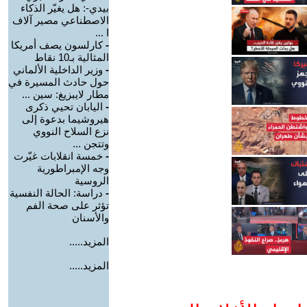
بيدي-: هل يغيّر الذكاء
الاصطناعي مصير آلاف
ا ...
-
كارلسون يصف أمريكا
المثالية بـ10 نقاط
-
وزير الداخلية الألماني
حول حادث المسيرة في
مطار لايبزيغ: سين ...
-
اليابان تحيي ذكرى
هيروشيما بدعوة إلى
نزع السلاح النووي
وتتجن ...
-
خمسة انقلابات غيّرت
وجه الإمبراطورية
الروسية
-
دراسة: الحالة النفسية
تؤثر على صحة الفم
والأسنان
المزيد.....
المزيد.....