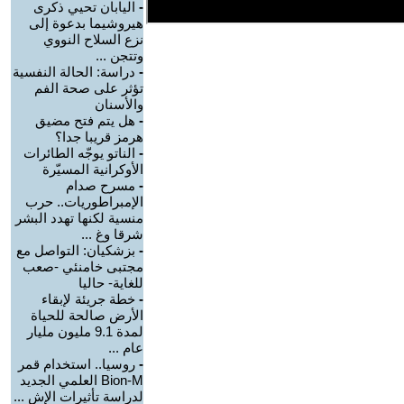
-
اليابان تحيي ذكرى
هيروشيما بدعوة إلى
نزع السلاح النووي
وتتجن ...
-
دراسة: الحالة النفسية
تؤثر على صحة الفم
والأسنان
-
هل يتم فتح مضيق
هرمز قريبا جدا؟
-
الناتو يوجّه الطائرات
الأوكرانية المسيّرة
-
مسرح صدام
الإمبراطوريات.. حرب
منسية لكنها تهدد البشر
شرقا وغ ...
-
بزشكيان: التواصل مع
مجتبى خامنئي -صعب
للغاية- حاليا
-
خطة جريئة لإبقاء
الأرض صالحة للحياة
لمدة 9.1 مليون مليار
عام ...
-
روسيا.. استخدام قمر
Bion-M العلمي الجديد
لدراسة تأثيرات الإش ...