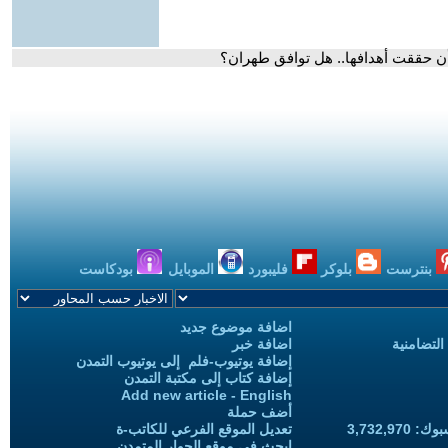
 أن حققت أهدافها.. هل توافق طهران؟
بنترست
بلوكر
فليبورد
الموبايل
بودكاست
اضافة موضوع جديد
التضامنية
اضافة خبر
إضافة يوتيوب-فلم إلى يوتيوب التمدن
إضافة كتاب إلى مكتبة التمدن
Add new article - English
أضف حملة
3,732,97
تعديل الموقع الفرعي للكاتب-ة
ابحث في موقع الحوار المتمدن