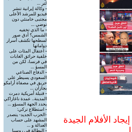
لتر ...
-
وكالة إيرانية تنشر
فيديو للمرشد الأعلى
مجتبى خامنئي دون
توضي ...
-
ما الذي تخفيه
الشمس؟ أدق صور
لسطحها تكشف أسرار
دواماتها
-
اعتقال المئات على
خلفية حرائق الغابات
في فرنسا، لكن من
المسؤ ...
-
الدفاع الصناعي
السعودي يسيطر على
حريق في مصفاة أرامكو
بجازان ...
-
قنبلة أمريكية دمرت
المدينة.. عمدة ناغازاكي
يحدد الجهة المسؤو ...
-
استطلاع تركي:
-الحزب الجديد- يتصدر
جاد الأفلام الجيدة
المشهد على حساب
العدالة و ...
ا
-
البطالة في روسيا