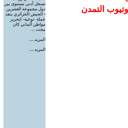
تسجل أدنى مستوى بين
وتيوب التمدن
دول مجموعة العشرين
-
الجيش الجزائري ينفذ
عملة -نوعية- لتحرير
مواطن ألماني كان
مخت ...
المزيد.....
المزيد.....