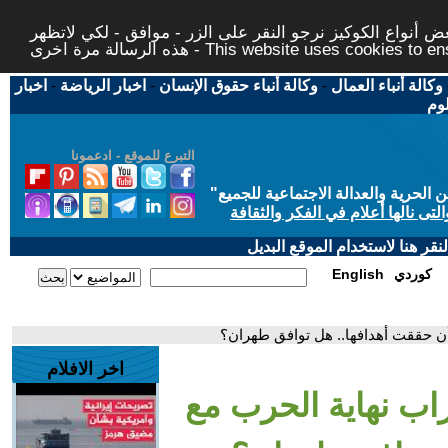
 أنواع الكوكيز نرجو النقر على الزر - موافق - لكي لاتظهر
This website uses cookies to ensure you ge
وكالة أنباء العمال
-
وكالة أنباء حقوق الإنسان
-
اخبار الرياضة
-
اخبار
لوم
التبرع للموقع - ادعمونا
حرية والعدالة الاجتماعية للجميع
"
تى نالها أعلام في الفكر والثقافة
قر هنا لاستخدام الموقع البديل
كوردي
English
 أن حققت أهدافها.. هل توافق طهران؟
اخر الافلام
راب نهاية الحرب مع