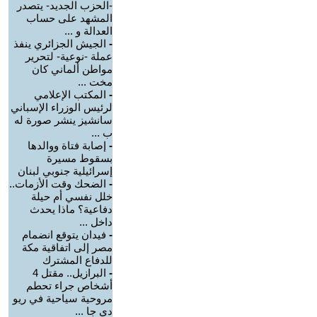
-الحزب الجديد- يتصدر
المشهد على حساب
العدالة و ...
-
الجيش الجزائري ينفذ
عملة -نوعية- لتحرير
مواطن ألماني كان
مخت ...
-
المكتب الإعلامي
لرئيس الوزراء الإسباني
سانشيز ينشر صورة له
ب ...
-
إصابة فتاة ووالدها
بسقوط مسيرة
إسرائيلية جنوبي لبنان
-
الضحك وقت الأزمات..
خلل نفسي أم حيلة
دفاعية؟ ماذا يحدث
داخل ...
-
فيدان يتوقع انضمام
مصر إلى اتفاقية مكة
للدفاع المشترك
-
البرازيل.. مقتل 4
أشخاص جراء تحطم
مروحية سياحية في ريو
دي جا ...