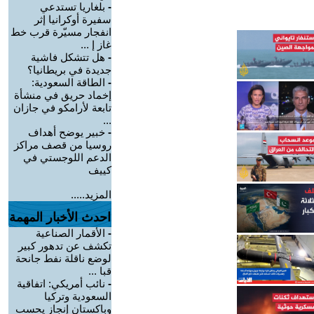
-
بلغاريا تستدعي
سفيرة أوكرانيا إثر
انفجار مسيّرة قرب خط
غاز إ ...
-
هل تتشكل فاشية
جديدة في بريطانيا؟
-
الطاقة السعودية:
إخماد حريق في منشأة
تابعة لأرامكو في جازان
...
-
خبير يوضح أهداف
روسيا من قصف مراكز
الدعم اللوجستي في
كييف
المزيد.....
احدث الأخبار المهمة
-
الأقمار الصناعية
تكشف عن تدهور كبير
لوضع ناقلة نفط جانحة
قبا ...
-
نائب أمريكي: اتفاقية
السعودية وتركيا
وباكستان إنجاز يحسب