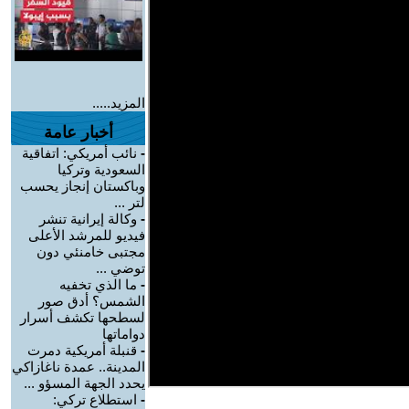
المزيد.....
أخبار عامة
-
نائب أمريكي: اتفاقية
السعودية وتركيا
وباكستان إنجاز يحسب
لتر ...
-
وكالة إيرانية تنشر
فيديو للمرشد الأعلى
مجتبى خامنئي دون
توضي ...
-
ما الذي تخفيه
الشمس؟ أدق صور
لسطحها تكشف أسرار
دواماتها
-
قنبلة أمريكية دمرت
المدينة.. عمدة ناغازاكي
يحدد الجهة المسؤو ...
-
استطلاع تركي: