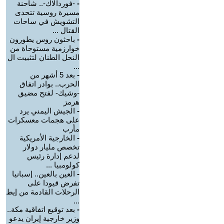
-
-فوردالاك-.. شاحنة
مسيرة روسية تتحدى
التشويش في ساحات
القتال ...
-
باحثون روس يطورون
خوارزمية مستوحاة من
النحل الطنان لتثبيت ال
...
-
بعد 5 أشهر من
الحرب.. بوادر اتفاق
-وشيك- لفتح مضيق
هرمز
-
الجيش اليمني يرد
على هجمات معسكرات
مأرب
-
الخارجية الأمريكية
تخصص مليار دولار
لدعم إدارة رئيس
كولومبيا ...
-
العين بالعين.. إسبانيا
تفرض قيودا على
الرحلات القادمة من إيط
...
-
بعد توقيع اتفاقية مكة..
وزير خارجية إيران يدعو