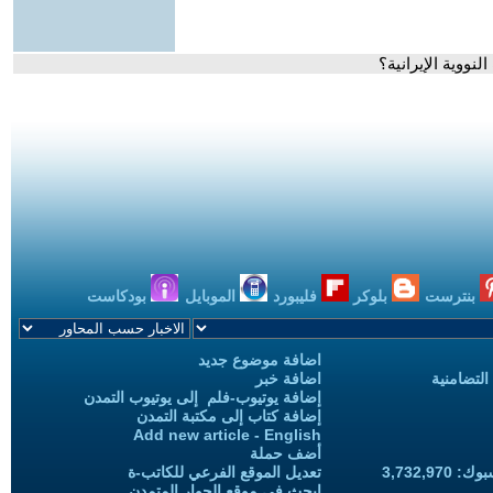
ووية الإيرانية؟
بنترست
بلوكر
فليبورد
الموبايل
بودكاست
اضافة موضوع جديد
التضامنية
اضافة خبر
إضافة يوتيوب-فلم إلى يوتيوب التمدن
إضافة كتاب إلى مكتبة التمدن
Add new article - English
أضف حملة
3,732,97
تعديل الموقع الفرعي للكاتب-ة
ابحث في موقع الحوار المتمدن