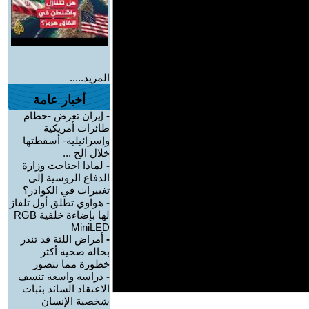
المزيد.....
أخبار عامة
-
إيران تعرض -حطام
طائرات أمريكية
وإسرائيلية- أسقطتها
خلال الح ...
-
لماذا احتاجت وزارة
الدفاع الروسية إلى
تغييرات في الكوادر؟
-
هواوي تطلق أول تلفاز
لها بإضاءة خلفية RGB
MiniLED
-
أمراض اللثة قد تنذر
بحالة صحية أكثر
خطورة مما نتصور
-
دراسة واسعة تنسف
الاعتقاد السائد بثبات
شخصية الإنسان