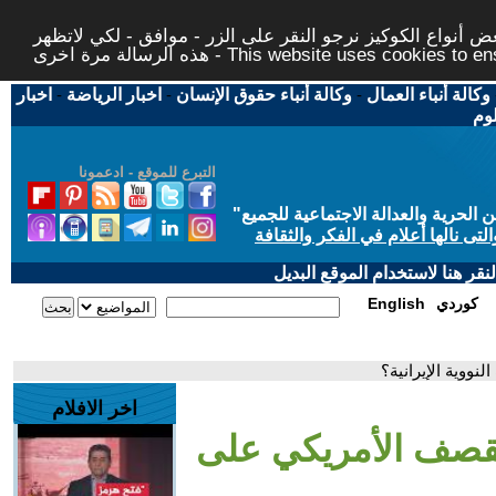
 أنواع الكوكيز نرجو النقر على الزر - موافق - لكي لاتظهر
This website uses cookies to ensure you ge
وكالة أنباء العمال
-
وكالة أنباء حقوق الإنسان
-
اخبار الرياضة
-
اخبار
لوم
التبرع للموقع - ادعمونا
حرية والعدالة الاجتماعية للجميع
"
تى نالها أعلام في الفكر والثقافة
قر هنا لاستخدام الموقع البديل
كوردي
English
ووية الإيرانية؟
اخر الافلام
لقصف الأمريكي على