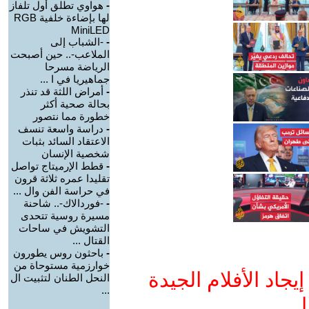
-
هواوي تطلق أول تلفاز
لها بإضاءة خلفية RGB
MiniLED
-
-الشباب إلى
الملاعب-.. حين أصبحت
الرياضة مسرحا
جماهيريا في ا ...
-
أمراض اللثة قد تنذر
بحالة صحية أكثر
خطورة مما نتصور
-
دراسة واسعة تنسف
الاعتقاد السائد بثبات
شخصية الإنسان
-
قطط الإرميتاج تواصل
تقليدا عمره ثلاثة قرون
في حراسة الفن وال ...
-
-فوردالاك-.. شاحنة
مسيرة روسية تتحدى
التشويش في ساحات
القتال ...
-
باحثون روس يطورون
خوارزمية مستوحاة من
جاد الأفلام الجيدة
النحل الطنان لتثبيت ال
...
ا