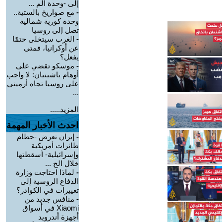
إلى -وحدة الم ...
-
مع صواريخ بالستية..
وحدة كورية شمالية
تصل إلى روسيا
-
الغرب سيتخلى حتمًا
عن أوكرانيا، فمتى
يفعل؟
-
موسكو تقضي على
أوهام باشينيان: لا واجب
على روسيا تجاه أرميني
...
المزيد.....
احدث الأخبار المهمة
-
إيران تعرض -حطام
طائرات أمريكية
وإسرائيلية- أسقطتها
خلال الح ...
-
لماذا احتاجت وزارة
الدفاع الروسية إلى
تغييرات في الكوادر؟
-
منافس جديد من
Xiaomi في أسواق
أجهزة أندرويد