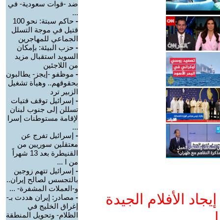
ضد -قوات سعودية- في
...
-
حاكم سبتة: نحو 100
قتيل في موجة التسلل
الجماعي للمهاجرين
-
حزب البيئة: بإمكان
السويد استقبال مزيد
من اللاجئين
-
موظفو -إيجز- يطالبون
بحقوقهم.. وهيأة تشغيل
الزبير ترد
-
إسرائيل توقف فتيات
تسللن إلى جنوب لبنان
لإقامة مستوطنات إسرا
...
-
إسرائيل تفرج عن
معتقلين سوريين من
القنيطرة بعد 13 شهراً
من ا ...
-
إسرائيل تتهم زوجين
بالتجسس لصالح إيران..
و-العملات المشفرة- ...
جاد الأفلام الجيدة
-
مصادر: إيران هددت بـ-
إغراق الخليج في
ا
الظلام- وتحويل المنطقة