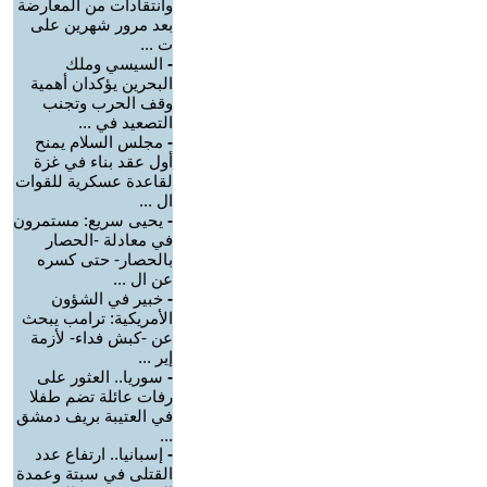
وانتقادات من المعارضة
بعد مرور شهرين على
ت ...
-
السيسي وملك
البحرين يؤكدان أهمية
وقف الحرب وتجنب
التصعيد في ...
-
مجلس السلام يمنح
أول عقد بناء في غزة
لقاعدة عسكرية للقوات
ال ...
-
يحيى سريع: مستمرون
في معادلة -الحصار
بالحصار- حتى كسره
عن ال ...
-
خبير في الشؤون
الأمريكية: ترامب يبحث
عن -كبش فداء- لأزمة
إير ...
-
سوريا.. العثور على
رفات عائلة تضم طفلا
في العتيبة بريف دمشق
...
-
إسبانيا.. ارتفاع عدد
القتلى في سبتة وعمدة