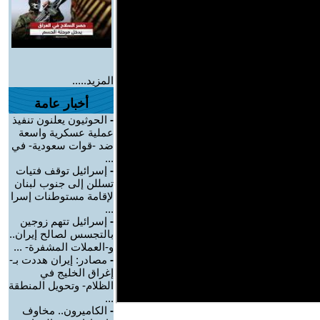
المزيد.....
أخبار عامة
-
الحوثيون يعلنون تنفيذ
عملية عسكرية واسعة
ضد -قوات سعودية- في
...
-
إسرائيل توقف فتيات
تسللن إلى جنوب لبنان
لإقامة مستوطنات إسرا
...
-
إسرائيل تتهم زوجين
بالتجسس لصالح إيران..
و-العملات المشفرة- ...
-
مصادر: إيران هددت بـ-
إغراق الخليج في
الظلام- وتحويل المنطقة
...
-
الكاميرون.. مخاوف