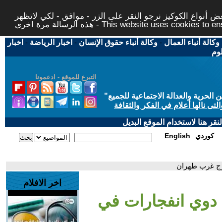
 أنواع الكوكيز نرجو النقر على الزر - موافق - لكي لاتظهر
This website uses cookies to ensure you ge
وكالة أنباء العمال
-
وكالة أنباء حقوق الإنسان
-
اخبار الرياضة
-
اخبار
لوم
التبرع للموقع - ادعمونا
حرية والعدالة الاجتماعية للجميع
"
تى نالها أعلام في الفكر والثقافة
قر هنا لاستخدام الموقع البديل
كوردي
English
كرج غرب طهران
اخر الافلام
: دوي انفجارات في