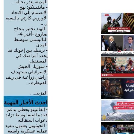
المدينة ينذر بحالة ...
-
ماتفيينكو: نهج
الانضمام إلى الاتحاد
الأوروبي كارثي بالنسبة
ل ...
-
الهند تختبر بنجاح
صاروخ -أغني-4-
الباليستي متوسط
المدى
-
ترتيبك بين إخوتك قد
يحدد أمراضك في
المستقبل!
-
سوريا.. الجيش
الإسرائيلي يستهدف
أراضي زراعية في ريف
القنيطرة ...
المزيد.....
احدث الأخبار المهمة
-
إنفانتينو يحظى بدعم
قيادة الفيفا وسط تزايد
دعوات استقالته
-
الحوثيون يعلنون تنفيذ
عملية عسكرية واسعة