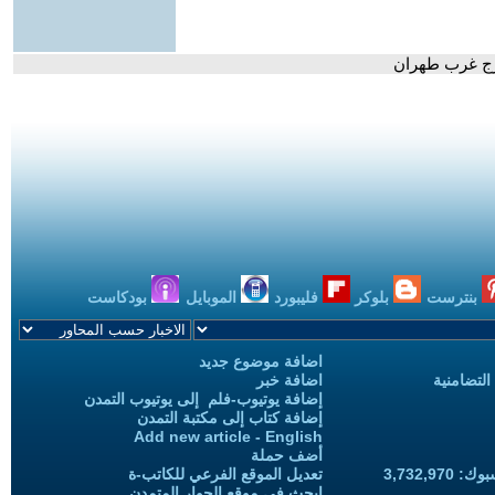
كرج غرب طهران
بنترست
بلوكر
فليبورد
الموبايل
بودكاست
اضافة موضوع جديد
التضامنية
اضافة خبر
إضافة يوتيوب-فلم إلى يوتيوب التمدن
إضافة كتاب إلى مكتبة التمدن
Add new article - English
أضف حملة
3,732,97
تعديل الموقع الفرعي للكاتب-ة
ابحث في موقع الحوار المتمدن