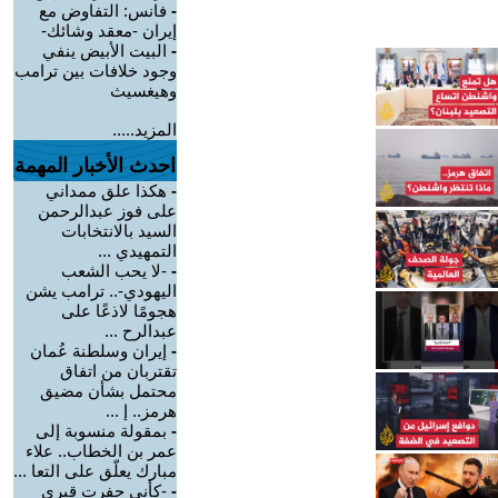
-
فانس: التفاوض مع
إيران -معقد وشائك-
-
البيت الأبيض ينفي
وجود خلافات بين ترامب
وهيغسيث
المزيد.....
احدث الأخبار المهمة
-
هكذا علق ممداني
على فوز عبدالرحمن
السيد بالانتخابات
التمهيدي ...
-
-لا يحب الشعب
اليهودي-.. ترامب يشن
هجومًا لاذعًا على
عبدالرح ...
-
إيران وسلطنة عُمان
تقتربان من اتفاق
محتمل بشأن مضيق
هرمز.. إ ...
-
بمقولة منسوبة إلى
عمر بن الخطاب.. علاء
مبارك يعلّق على التعا ...
-
-كأني حفرت قبري