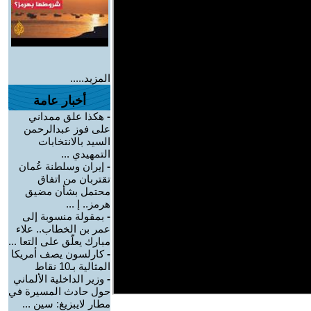
المزيد.....
أخبار عامة
-
هكذا علق ممداني
على فوز عبدالرحمن
السيد بالانتخابات
التمهيدي ...
-
إيران وسلطنة عُمان
تقتربان من اتفاق
محتمل بشأن مضيق
هرمز.. إ ...
-
بمقولة منسوبة إلى
عمر بن الخطاب.. علاء
مبارك يعلّق على التعا ...
-
كارلسون يصف أمريكا
المثالية بـ10 نقاط
-
وزير الداخلية الألماني
حول حادث المسيرة في
مطار لايبزيغ: سين ...