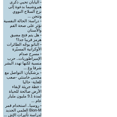
-
اليابان تحيي ذكرى
هيروشيما بدعوة إلى
نزع السلاح النووي
وتتجن ...
-
دراسة: الحالة النفسية
تؤثر على صحة الفم
والأسنان
-
هل يتم فتح مضيق
هرمز قريبا جدا؟
-
الناتو يوجّه الطائرات
الأوكرانية المسيّرة
-
مسرح صدام
الإمبراطوريات.. حرب
منسية لكنها تهدد البشر
شرقا وغ ...
-
بزشكيان: التواصل مع
مجتبى خامنئي -صعب
للغاية- حاليا
-
خطة جريئة لإبقاء
الأرض صالحة للحياة
لمدة 9.1 مليون مليار
عام ...
-
روسيا.. استخدام قمر
Bion-M العلمي الجديد
لدراسة تأثيرات الإش ...