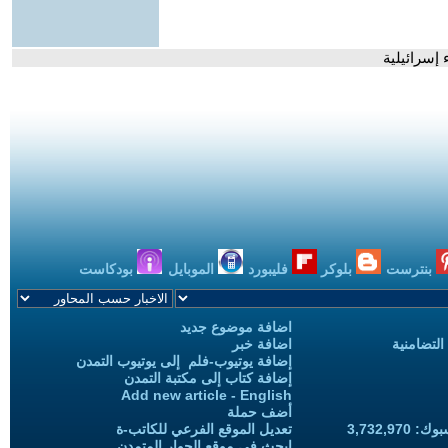
إسرائيلية
بنترست
بلوكر
فليبورد
الموبايل
بودكاست
اضافة موضوع جديد
التضامنية
اضافة خبر
إضافة يوتيوب-فلم إلى يوتيوب التمدن
إضافة كتاب إلى مكتبة التمدن
Add new article - English
أضف حملة
3,732,97
تعديل الموقع الفرعي للكاتب-ة
ابحث في موقع الحوار المتمدن