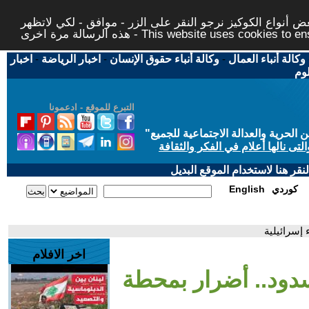
 أنواع الكوكيز نرجو النقر على الزر - موافق - لكي لاتظهر
This website uses cookies to ensure you ge
وكالة أنباء العمال
-
وكالة أنباء حقوق الإنسان
-
اخبار الرياضة
-
اخبار
لوم
التبرع للموقع - ادعمونا
حرية والعدالة الاجتماعية للجميع
"
تى نالها أعلام في الفكر والثقافة
قر هنا لاستخدام الموقع البديل
كوردي
English
إسرائيلية
اخر الافلام
ود.. أضرار بمحطة