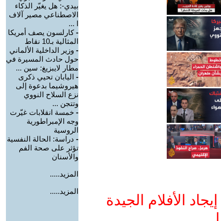
بيدي-: هل يغيّر الذكاء
الاصطناعي مصير آلاف
ا ...
-
كارلسون يصف أمريكا
المثالية بـ10 نقاط
-
وزير الداخلية الألماني
حول حادث المسيرة في
مطار لايبزيغ: سين ...
-
اليابان تحيي ذكرى
هيروشيما بدعوة إلى
نزع السلاح النووي
وتتجن ...
-
خمسة انقلابات غيّرت
وجه الإمبراطورية
الروسية
-
دراسة: الحالة النفسية
تؤثر على صحة الفم
والأسنان
المزيد.....
المزيد.....
جاد الأفلام الجيدة
ا