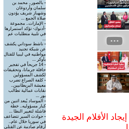
-
بالصور.. محمد بن
سلمان وأردوغان
وشهباز شريف يؤدون
صلاة الجمع ...
-
الإمارات.. مجموعة
-أدنوك- تؤكد استمرارها
في تلبية متطلبات عم
...
-
ناشط سوداني يكشف
عن شبكة تجنيد
مواطنيه في ليبيا للقتال
بأوكر ...
-
14 جريحاً في تفجير
حافلة جرمانا، وتحقيقات
لكشف المسؤولين
-
كلفة الصراع تضرب
معيشة البريطانيين..
نقابات عمالية تطالب
بور ...
-
الموساد يُبعد اثنين من
كبار مسؤوليه.. خطة
فاشلة لتغيير النظا ...
جاد الأفلام الجيدة
-
حوادث السير تتضاعف
في سوريا خلال عام..
ا
أرقام صادمة عن القتلى