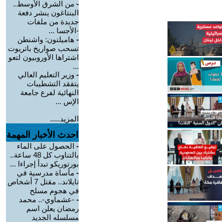
-
من الشرق الأوسط..
البنتاغون ينشر دفعة
جديدة من ملفات
-الأجسا ...
-
هاميلتون: واشنطن
تسحب صواريخ باتريوت
اشتراها الأوروبيون لتعو
...
-
وزير التعليم العالي
يتفقد التشطيبات
النهائية لفرع جامعة
الإس ...
المزيد.....
احدث الأخبار المهمة
-
الحصول على الماء
بالتناوب كل 48 ساعة..
بورتوريكو تبدأ إجراءا ...
-
مأساة مدرسية في
تايلاند.. مقتل 7 أشخاص
في هجوم مسلح
-
-عشماوي-.. محمد
رمضان يعلن اسم
مسلسله الجديد