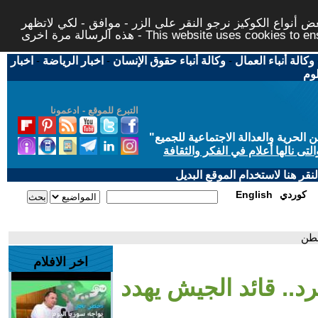
 أنواع الكوكيز نرجو النقر على الزر - موافق - لكي لاتظهر
This website uses cookies to ensure you ge
وكالة أنباء العمال
-
وكالة أنباء حقوق الإنسان
-
اخبار الرياضة
-
اخبار
لوم
التبرع للموقع - ادعمونا
حرية والعدالة الاجتماعية للجميع
"
تى نالها أعلام في الفكر والثقافة
قر هنا لاستخدام الموقع البديل
كوردي
English
نطن
اخر الافلام
لرد.. قائد الجيش يهدد