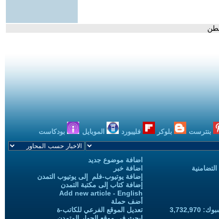
نطن
بنترست
بلوكر
فليبورد
الموبايل
بودكاست
اضافة موضوع جديد
التضامنية
اضافة خبر
إضافة يوتيوب-فلم إلى يوتيوب التمدن
إضافة كتاب إلى مكتبة التمدن
Add new article - English
أضف حملة
3,732,97
تعديل الموقع الفرعي للكاتب-ة
ابحث في موقع الحوار المتمدن