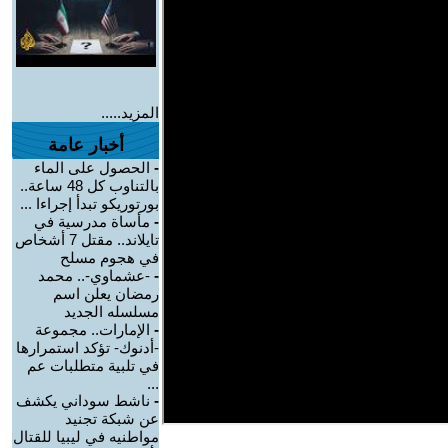
المزيد.....
أخبار عامة
-
الحصول على الماء
بالتناوب كل 48 ساعة..
بورتوريكو تبدأ إجراءا ...
-
مأساة مدرسية في
تايلاند.. مقتل 7 أشخاص
في هجوم مسلح
-
-عشماوي-.. محمد
رمضان يعلن اسم
مسلسله الجديد
-
الإمارات.. مجموعة
-أدنوك- تؤكد استمرارها
في تلبية متطلبات عم
...
-
ناشط سوداني يكشف
عن شبكة تجنيد
مواطنيه في ليبيا للقتال