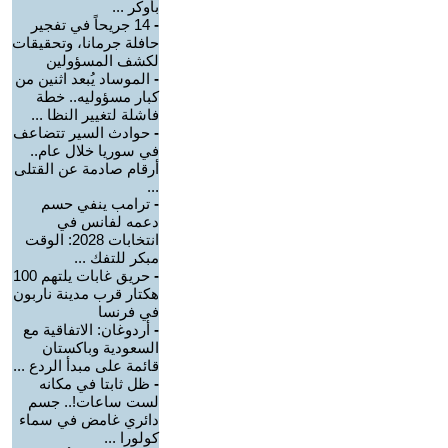
بأوكر ...
-
14 جريحاً في تفجير
حافلة جرمانا، وتحقيقات
لكشف المسؤولين
-
الموساد يُبعد اثنين من
كبار مسؤوليه.. خطة
فاشلة لتغيير النظا ...
-
حوادث السير تتضاعف
في سوريا خلال عام..
أرقام صادمة عن القتلى
...
-
ترامب ينفي حسم
دعمه لفانس في
انتخابات 2028: الوقت
مبكر للتفك ...
-
حريق غابات يلتهم 100
هكتار قرب مدينة ناربون
في فرنسا
-
أردوغان: الاتفاقية مع
السعودية وباكستان
قائمة على مبدأ الردع ...
-
ظل ثابتا في مكانه
لست ساعات!.. جسم
دائري غامض في سماء
كولورا ...