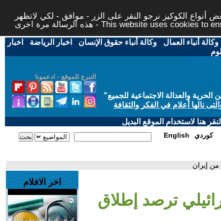
 أنواع الكوكيز نرجو النقر على الزر - موافق - لكي لاتظهر
This website uses cookies to ensure you ge
وكالة أنباء العمال
-
وكالة أنباء حقوق الإنسان
-
اخبار الرياضة
-
اخبار
لوم
التبرع للموقع - ادعمونا
حرية والعدالة الاجتماعية للجميع
"
تى نالها أعلام في الفكر والثقافة
قر هنا لاستخدام الموقع البديل
كوردي
English
من إيران
اخر الافلام
سرائيلي ترصد إطلاق