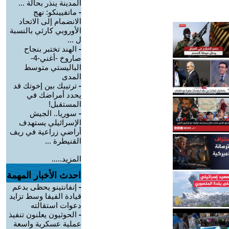
المدينة ينذر بحالة ...
-
ماتفيينكو: نهج
الانضمام إلى الاتحاد
الأوروبي كارثي بالنسبة
ل ...
-
الهند تختبر بنجاح
صاروخ -أغني-4-
الباليستي متوسط
المدى
-
ترتيبك بين إخوتك قد
يحدد أمراضك في
المستقبل!
-
سوريا.. الجيش
الإسرائيلي يستهدف
أراضي زراعية في ريف
القنيطرة ...
المزيد.....
احدث الأخبار المهمة
-
إنفانتينو يحظى بدعم
قيادة الفيفا وسط تزايد
دعوات استقالته
-
الحوثيون يعلنون تنفيذ
عملية عسكرية واسعة