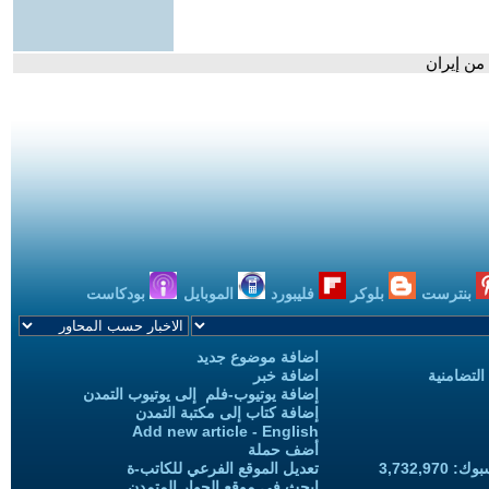
من إيران
بنترست
بلوكر
فليبورد
الموبايل
بودكاست
اضافة موضوع جديد
التضامنية
اضافة خبر
إضافة يوتيوب-فلم إلى يوتيوب التمدن
إضافة كتاب إلى مكتبة التمدن
Add new article - English
أضف حملة
3,732,97
تعديل الموقع الفرعي للكاتب-ة
ابحث في موقع الحوار المتمدن