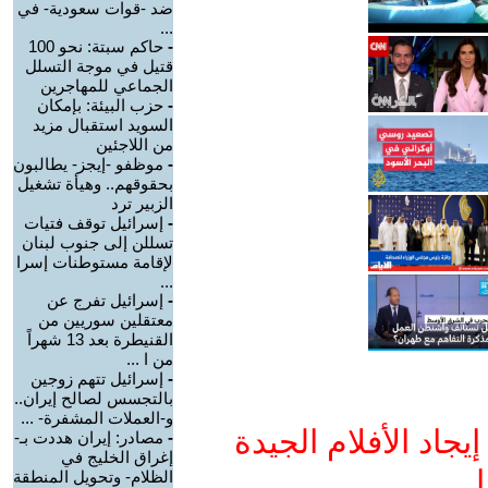
ضد -قوات سعودية- في
...
-
حاكم سبتة: نحو 100
قتيل في موجة التسلل
الجماعي للمهاجرين
-
حزب البيئة: بإمكان
السويد استقبال مزيد
من اللاجئين
-
موظفو -إيجز- يطالبون
بحقوقهم.. وهيأة تشغيل
الزبير ترد
-
إسرائيل توقف فتيات
تسللن إلى جنوب لبنان
لإقامة مستوطنات إسرا
...
-
إسرائيل تفرج عن
معتقلين سوريين من
القنيطرة بعد 13 شهراً
من ا ...
-
إسرائيل تتهم زوجين
بالتجسس لصالح إيران..
و-العملات المشفرة- ...
جاد الأفلام الجيدة
-
مصادر: إيران هددت بـ-
إغراق الخليج في
ا
الظلام- وتحويل المنطقة