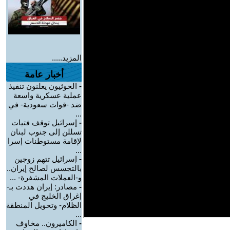
المزيد.....
أخبار عامة
-
الحوثيون يعلنون تنفيذ
عملية عسكرية واسعة
ضد -قوات سعودية- في
...
-
إسرائيل توقف فتيات
تسللن إلى جنوب لبنان
لإقامة مستوطنات إسرا
...
-
إسرائيل تتهم زوجين
بالتجسس لصالح إيران..
و-العملات المشفرة- ...
-
مصادر: إيران هددت بـ-
إغراق الخليج في
الظلام- وتحويل المنطقة
...
-
الكاميرون.. مخاوف