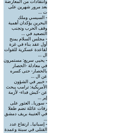
وانتقادات من المعارضة
بعد مرور شهرين على
ت ...
-
السيسي وملك
البحرين يؤكدان أهمية
وقف الحرب وتجنب
التصعيد في ...
-
مجلس السلام يمنح
أول عقد بناء في غزة
لقاعدة عسكرية للقوات
ال ...
-
يحيى سريع: مستمرون
في معادلة -الحصار
بالحصار- حتى كسره
عن ال ...
-
خبير في الشؤون
الأمريكية: ترامب يبحث
عن -كبش فداء- لأزمة
إير ...
-
سوريا.. العثور على
رفات عائلة تضم طفلا
في العتيبة بريف دمشق
...
-
إسبانيا.. ارتفاع عدد
القتلى في سبتة وعمدة