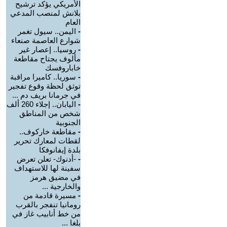
الأمريكي يؤكد ترشيح
بلانش لمنصب المدعي
العام
-
اليمن.. سيول تغمر
شوارع العاصمة صنعاء
-
روسيا.. إعصار غير
مألوف يجتاح مقاطعة
خاباروفسك
-
سوريا.. كاميرا مراقبة
توثق لحظة وقوع تفجير
في جرمانا بريف دم ...
-
اليابان.. إجلاء 260 ألف
شخص من المناطق
الجنوبية
-
مقاطعة خاركوف..
لقطات لمعارك تحرير
بلدة إيفانوفكا
-
-أدنوك- تعلن تعرض
سفينة لها للاستهداف
في مضيق هرمز
والخارجية ...
-
مسيرة قادمة من
رومانيا تنفجر بالقرب
من خط أنابيب غاز في
بلغا ...