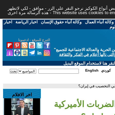
 أنواع الكوكيز نرجو النقر على الزر - موافق - لكي لاتظهر
This website uses cookies to ensure you ge
وكالة أنباء العمال
-
وكالة أنباء حقوق الإنسان
-
اخبار الرياضة
-
اخبار
لوم
التبرع للموقع - ادعمونا
حرية والعدالة الاجتماعية للجميع
"
تى نالها أعلام في الفكر والثقافة
قر هنا لاستخدام الموقع البديل
كوردي
English
لي التخصيب في إيران؟
اخر الافلام
ضربات الأميركية