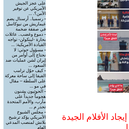
على عجز الجيش
الأمريكي عن توفير
الأمن؟. ...
-
رسميا.. أرسنال يضم
غيماريش من نيوكاسل
في صفقة ضخمة
-
دموع وغضب.. عائلات
بحارة -لينكولن- تواجه
القيادة الأمريكية: ...
-
مسؤول حوثي: لا
نحتاج إلى أوامر من
إيران لشن عمليات ضد
السعود ...
-
كيف حوّل ترامب
الفيفا إلى ساحة معركة
على السلطة – مقال
في مو ...
-
الحوثيون يشنون
هجوماً جديداً على
مأرب، والأمم المتحدة
تحذر م ...
-
مجلس الشيوخ
جاد الأفلام الجيدة
الأمريكي يؤكد ترشيح
بلانش لمنصب المدعي
ا
العام