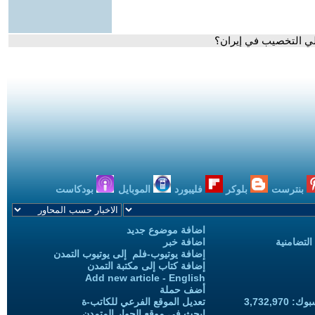
لي التخصيب في إيران؟
بنترست
بلوكر
فليبورد
الموبايل
بودكاست
اضافة موضوع جديد
التضامنية
اضافة خبر
إضافة يوتيوب-فلم إلى يوتيوب التمدن
إضافة كتاب إلى مكتبة التمدن
Add new article - English
أضف حملة
3,732,97
تعديل الموقع الفرعي للكاتب-ة
ابحث في موقع الحوار المتمدن