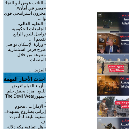
-
النائب عوض أبو النجا:
«مصر في أمان»..
مخزون استراتيجي قوي
وا ...
-
التعليم العالي:
الجامعات الحكومية
تواصل لليوم الرابع
تقديم ا ...
-
وزارة الإسكان تواصل
طرح فرص استثمارية
متنوعة من خلال
المنصات ...
المزيد.....
احدث الأخبار المهمة
-
أزياء الفيلم تُعرض
للبيع.. مزاد يحقق حلم
جمهورThe Devil Wear
...
-
الإمارات.. هجوم
إيراني بصاروخ يستهدف
سفينة تابعة لـ-أدنوك-
ف ...
-
هل اتفاقية مكة دلالة