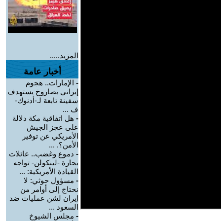
المزيد.....
أخبار عامة
-
الإمارات.. هجوم
إيراني بصاروخ يستهدف
سفينة تابعة لـ-أدنوك-
ف ...
-
هل اتفاقية مكة دلالة
على عجز الجيش
الأمريكي عن توفير
الأمن؟. ...
-
دموع وغضب.. عائلات
بحارة -لينكولن- تواجه
القيادة الأمريكية: ...
-
مسؤول حوثي: لا
نحتاج إلى أوامر من
إيران لشن عمليات ضد
السعود ...
-
مجلس الشيوخ