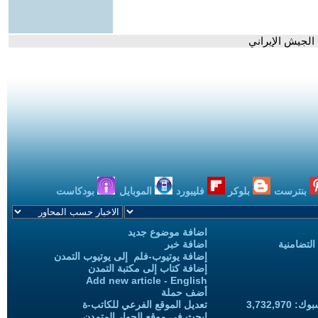
بنترست
بلوكر
فليبورد
الموبايل
بودكاست
اضافة موضوع جديد
التضامنية
اضافة خبر
إضافة يوتيوب-فلم إلى يوتيوب التمدن
إضافة كتاب إلى مكتبة التمدن
Add new article - English
أضف حملة
3,732,97
تعديل الموقع الفرعي للكاتب-ة
ابحث في موقع الحوار المتمدن