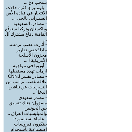
يسحب دع ...
-
بلومبيرغ: كثرة حالات
الانتحار في قيادة الأمن
السيبراني بالجي ...
-
مصادر: السعودية
وباكستان وتركيا ستوقّع
اتفاقية دفاع مشترك ال
...
-
أثارت غضب ترمب..
ماذا تُخفي تقارير
مخزون الأسلحة
الأمريكية؟ ...
-
أوروبا في مواجهة
أزمات تهدد مستقبلها
-
مصادر تفسر لـCNN
علاقة غضب ترامب من
التسريبات عن تناقص
الذخا ...
-
مصدر سعودي
مسؤول: هناك تنسيق
بين الحوثيين
والميليشيات العراق ...
-
علماء -ستانفورد-
يبتكرون فيروسات
اصطناعية باستخدام