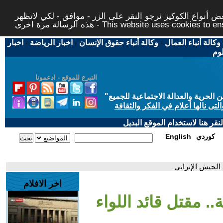
 أنواع الكوكيز نرجو النقر على الزر - موافق - لكي لاتظهر
This website uses cookies to ensure you ge
وكالة أنباء العمال
-
وكالة أنباء حقوق الإنسان
-
اخبار الرياضة
-
اخبار
لوم
التبرع للموقع - ادعمونا
حرية والعدالة الاجتماعية للجميع
"
تى نالها أعلام في الفكر والثقافة
قر هنا لاستخدام الموقع البديل
كوردي
English
اخر الافلام
.. مقتل قائد اللواء