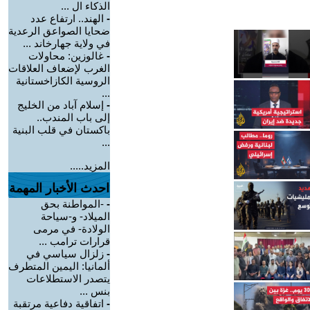
الذكاء ال ...
-
الهند.. ارتفاع عدد
ضحايا الصواعق الرعدية
في ولاية جهارخاند ...
-
غالوزين: محاولات
الغرب لإضعاف العلاقات
الروسية الكازاخستانية
...
-
إسلام آباد من الخليج
إلى باب المندب..
باكستان في قلب البنية
...
المزيد.....
احدث الأخبار المهمة
-
-المواطنة بحق
الميلاد- و-سياحة
الولادة- في مرمى
قرارات ترامب ...
-
زلزال سياسي في
ألمانيا: اليمين المتطرف
يتصدر الاستطلاعات
بنس ...
-
اتفاقية دفاعية مرتقبة