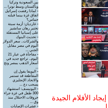
بين السعودية وتركيا
وباكستان وسط توترا ...
-
لماذا رفضت إسرائيل
اتفاق غزة بينما قبلته
حماس؟
-
غارديان: أزمة سبتة
تختبر رهان سانشيز
على إسبانيا المستقلة
-
تحديث البنوك
والشركات.. سعر الدولار
اليوم في مصر مقابل
الجني ...
-
مفاجأة في عيار 21
اليوم.. تراجع جديد في
أسعار الذهب بمصر وتح
...
-
اليويفا يقول إن
المقاطعة قد تستمر
والاتحاد الإنجليزي
يسحب دع ...
-
اليونيسف: استشهاد
300 طفل في غزة جراء
جاد الأفلام الجيدة
خروقات الاحتلال منذ
وق ...
ا
-
عشرات الإصابات