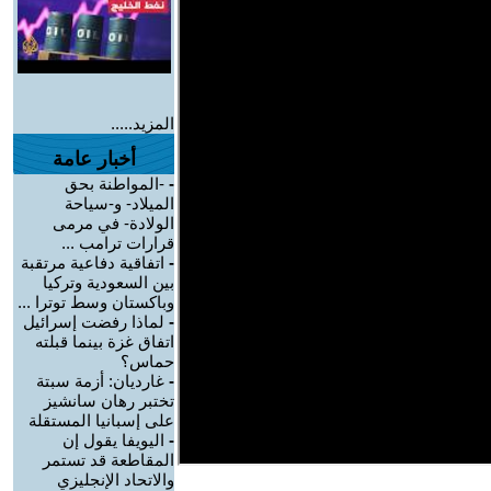
المزيد.....
أخبار عامة
-
-المواطنة بحق
الميلاد- و-سياحة
الولادة- في مرمى
قرارات ترامب ...
-
اتفاقية دفاعية مرتقبة
بين السعودية وتركيا
وباكستان وسط توترا ...
-
لماذا رفضت إسرائيل
اتفاق غزة بينما قبلته
حماس؟
-
غارديان: أزمة سبتة
تختبر رهان سانشيز
على إسبانيا المستقلة
-
اليويفا يقول إن
المقاطعة قد تستمر
والاتحاد الإنجليزي