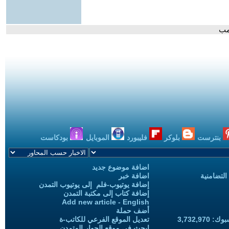
امب
بنترست
بلوكر
فليبورد
الموبايل
بودكاست
اضافة موضوع جديد
التضامنية
اضافة خبر
إضافة يوتيوب-فلم إلى يوتيوب التمدن
إضافة كتاب إلى مكتبة التمدن
Add new article - English
أضف حملة
3,732,97
تعديل الموقع الفرعي للكاتب-ة
ابحث في موقع الحوار المتمدن