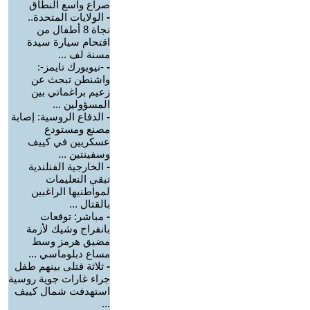
صراع واسع النطاق
-
الولايات المتحدة..
نجاة 8 أطفال من
اقتحام سيارة سيدة
مسنة لف ...
-
-نيويورك تايمز-:
واشنطن تبحث عن
زعيم براغماتي بين
المسؤولين ...
-
الدفاع الروسية: إصابة
مصنع ومستودع
عسكريين في كييف
وسفينتين ...
-
الخارجية الفنلندية
تبقي التعليمات
لمواطنيها الراغبين
بالقتال ...
-
مباشر: توقعات
بانفراج وشيك لأزمة
مضيق هرمز وسط
مساع دبلوماسي ...
-
ثلاثة قتلى بينهم طفل
جراء غارات جوية روسية
استهدفت شمال كييف
...