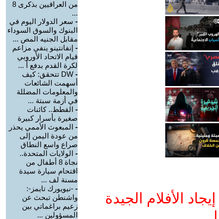
من العراقيين بذكرى 8
...
-
سعر الدولار اليوم في
البنوك والسوق السوداء
مقابل الجنيه المص ...
-
إنفانتينو ينفي مزاعم
قيام الاتحاد الأوروبي
لكرة القدم بدفع أ ...
-
DW تتحقق: كيف
أسهمت الشائعات
والمعلومات المضللة
في أزمة سبتة ...
-
القطط.. كائنات
صغيرة بأسرار كبيرة
-
المبعوث الأممي يحذر
من عودة اليمن إلى
صراع واسع النطاق
-
الولايات المتحدة..
نجاة 8 أطفال من
اقتحام سيارة سيدة
مسنة لف ...
-
-نيويورك تايمز-:
جاد الأفلام الجيدة
واشنطن تبحث عن
زعيم براغماتي بين
ا
المسؤولين ...