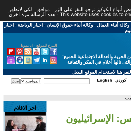
 أنواع الكوكيز نرجو النقر على الزر - موافق - لكي لاتظهر
This website uses cookies to ensure you ge
وكالة أنباء العمال
-
وكالة أنباء حقوق الإنسان
-
اخبار الرياضة
-
اخبار
لوم
التبرع للموقع - ادعمونا
حرية والعدالة الاجتماعية للجميع
"
تى نالها أعلام في الفكر والثقافة
قر هنا لاستخدام الموقع البديل
كوردي
English
امب
اخر الافلام
س: الإسرائيليون