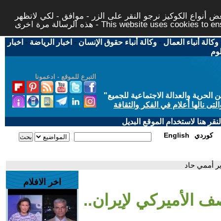
 أنواع الكوكيز نرجو النقر على الزر - موافق - لكي لاتظهر
This website uses cookies to ensure you ge
وكالة أنباء العمال
-
وكالة أنباء حقوق الإنسان
-
اخبار الرياضة
-
اخبار
لوم
التبرع للموقع - ادعمونا
حرية والعدالة الاجتماعية للجميع
"
تى نالها أعلام في الفكر والثقافة
قر هنا لاستخدام الموقع البديل
كوردي
English
ير أممي حاد
اخر الافلام
ف الأميركي لإيران..