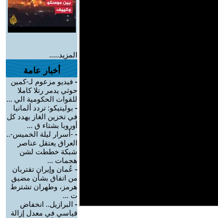
المزيد.....
أخبار عامة
-
فيديو مزعوم لـ-كمين
حوثي يدمر رتلا كاملا
للقوات الحكومية الي ...
-
بوليتيكو: تردد ألمانيا
في تخزين الغاز يهدد كل
أوروبا بشتاء ق ...
-
-أسرار ليلة الخميس-..
العراق يعتقل عناصر
شبكة خططت لشن
هجمات ...
-
عُمان وإيران تقتربان
من اتفاق بشأن مضيق
هرمز، وطهران تشترط
ت ...
-
البرازيل.. انخفاض
قياسي في معدل إزالة