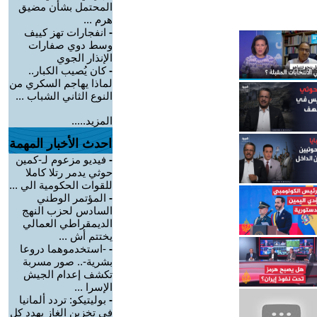
المحتمل بشأن مضيق
هرم ...
-
انفجارات تهز كييف
وسط دوي صفارات
الإنذار الجوي
-
كان يُصيب الكبار..
لماذا يهاجم السكري من
النوع الثاني الشباب ...
المزيد.....
احدث الأخبار المهمة
-
فيديو مزعوم لـ-كمين
حوثي يدمر رتلا كاملا
للقوات الحكومية الي ...
-
المؤتمر الوطني
السادس لحزب النهج
الديمقراطي العمالي
يختتم أش ...
-
-استخدموهما دروعا
بشرية-.. صور مسربة
تكشف إعدام الجيش
الإسرا ...
-
بوليتيكو: تردد ألمانيا
في تخزين الغاز يهدد كل