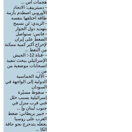
هجمات اس ...
-
دميترييف: الاتحاد
الأوروبي اصطدم بأزمة
طاقة اختلقها بنفسه
-
الزيدي: لن نسمح
بتهديد دول الجوار
-
فانس: سنواصل
الضغط على إيران
لإخراج أكبر كمية ممكنة
من النفط ...
-
-قناة 12-: الجيش
الإسرائيلي يبحث تنفيذ
انسحابات موضعية من
من ...
-
الآلية الخماسية
الدولية إلى الواجهة في
السودان
-
سقوط مسيّرة
إسرائيلية بسبب خلل
فني قرب منزل في
جنوب لبنان وإ ...
-
خبير بريطاني: ضغط
الغرب على روسيا
يجعله يتدحرج نحو حافة
الكا ...