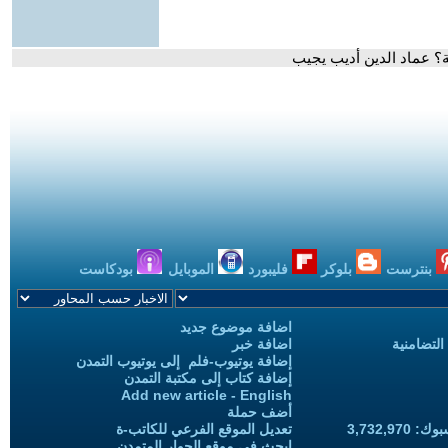
ية؟ عماد الدين أديب يجيب
بنترست
بلوكر
فليبورد
الموبايل
بودكاست
اضافة موضوع جديد
التضامنية
اضافة خبر
إضافة يوتيوب-فلم إلى يوتيوب التمدن
إضافة كتاب إلى مكتبة التمدن
Add new article - English
أضف حملة
3,732,97
تعديل الموقع الفرعي للكاتب-ة
ابحث في موقع الحوار المتمدن