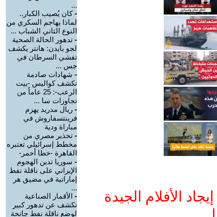
...
-
كان يُصيب الكبار..
لماذا يهاجم السكري من
النوع الثاني الشباب ...
-
تدهور الحالة الصحية
لجو بايدن: هانتر يكشف
تفشي السرطان في
جس ...
-
شهادات صادمة
تكشف كواليس -بيت
الرعب-: 25 عاماً من
تجاوزات سا ...
-
ريال مدريد يهزم
فرينتسفاروش في
مباراة ودية
-
تحذير مصري من
مخطط إسرائيلي تعتبره
القاهرة -خطا أحمر-
-
سوريا تدين الهجوم
الإيراني على ناقلة نفط
إماراتية في مضيق هر
...
جاد الأفلام الجيدة
-
الأقمار الصناعية
تكشف عن تدهور كبير
ا
لوضع ناقلة نفط جانحة