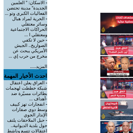
-
الاسكان: ” العلمين
الجديدة” مدينة تحتضن
الفعاليات الكبرى وتو ...
-
الحرية لمراد هبال
وسائر معتقلي
الحراكات الاجتماعية
ومعتقلي ا ...
-
حين لا تكفي
الصواريخ.. الجيش
الأمريكي يبحث عن
مخرج من حرب إي ...
المزيد.....
احدث الأخبار المهمة
-
العراق يعلن اعتقال
شبكة خططت لهجمات
بطائرات مسيّرة ضد
-أهداف ...
-
انفجارات تهز كييف
وسط دوي صفارات
الإنذار الجوي
-
حبل الملاحقات يلتف
حول بلدية الديوانية..
اعتقالات تتسع وناشط