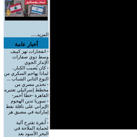
المزيد.....
أخبار عامة
-
انفجارات تهز كييف
وسط دوي صفارات
الإنذار الجوي
-
كان يُصيب الكبار..
لماذا يهاجم السكري من
النوع الثاني الشباب ...
-
تحذير مصري من
مخطط إسرائيلي تعتبره
القاهرة -خطا أحمر-
-
سوريا تدين الهجوم
الإيراني على ناقلة نفط
إماراتية في مضيق هر
...
-
أنقرة تقترح آلية
لحماية الملاحة في
البحر الأسود بعد