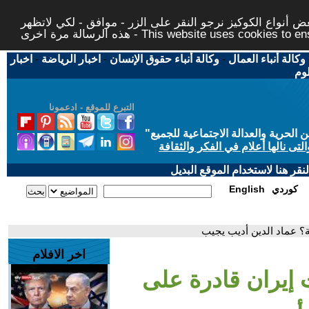
 أنواع الكوكيز نرجو النقر على الزر - موافق - لكي لاتظهر
This website uses cookies to ensure you ge
وكالة أنباء العمال
-
وكالة أنباء حقوق الإنسان
-
اخبار الرياضة
-
اخبار
لوم
التبرع للموقع - ادعمونا
حرية والعدالة الاجتماعية للجميع
"
تى نالها أعلام في الفكر والثقافة
قر هنا لاستخدام الموقع البديل
كوردي
English
ية؟ عماد الدين أديب يجيب
اخر الافلام
 إيران قادرة على