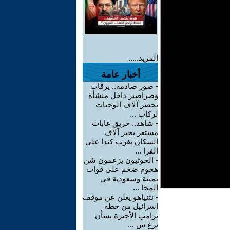
المزيد.....
أخبار عامة
-
صور صادمة.. يرقات
وصراصير داخل منشأة
تحضر آلاف الوجبات
لركاب ...
-
شاهد.. حريق غابات
مستعر يجبر آلاف
السكان بغرب كندا على
الفرا ...
-
الحوثيون يزعمون شن
هجوم ضخم على قوات
يمنية وسعودية في
المخا ...
-
نتنياهو يعلن عن موقف
إسرائيل من خطة
ترامب الأخيرة بشأن
نزع س ...