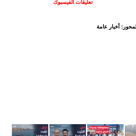
تعليقات الفيسبوك
محور: أخبار عامة