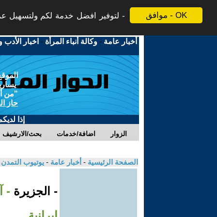
موافق - OK
لتوفير افضل خدمة لكم ولتسهيل عملي
أخبار عامة
-
وكالة أنباء المرأة
-
اخبار الأدب و
الموقع
يسارية
"من أج
حاز ال
إذا لديك
الزوار
اضافة/خدمات
بحث/الارشيف
الصفحة الرئيسية
-
أخبار عامة
-
يوتيوب التمدن
- الجزيرة
- 
إيرانية