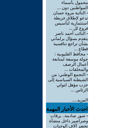
محمول بأسماء
المواطنين دون ...
-
النائبة مروة حسان
تدعو لإطلاق خريطة
استثمارية لتأسيس
فروع لل ...
-
النائب أحمد ناصر
يتقدم بسؤال برلماني
بشأن تراجع تنافسية
قطاع ...
-
محافظ القليوبية :
جولة موسعة لمتابعة
أعمال الرصف
والمخلفات ...
-
التجمع الوطني: من
الشيطنة السياسية إلى
حزب مؤهل لتولي
الرئاس ...
المزيد.....
احدث الأخبار المهمة
-
صور صادمة.. يرقات
وصراصير داخل منشأة
تحضر آلاف الوجبات