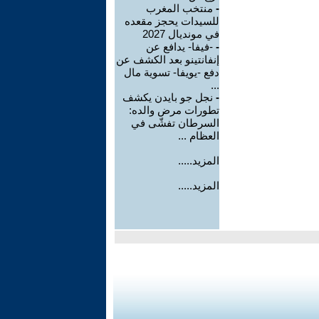
-
منتخب المغرب
للسيدات يحجز مقعده
في مونديال 2027
-
-فيفا- يدافع عن
إنفانتينو بعد الكشف عن
دفع -يويفا- تسوية مال
...
-
نجل جو بايدن يكشف
تطورات مرض والده:
السرطان تفشّى في
العظام ...
المزيد.....
المزيد.....