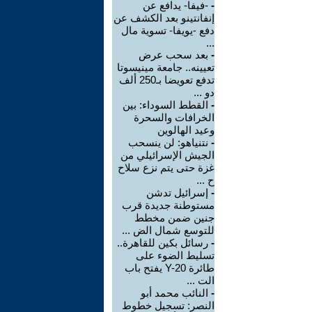
-
-فيفا- يدافع عن
إنفانتينو بعد الكشف عن
دفع -يويفا- تسوية مال
...
-
بعد سحب عرض
تعيينه.. جامعة مينيسوتا
تدفع تعويضا بـ250 ألف
دو ...
-
القطط السوداء: بين
الخرافات والسحرة
وعيد الهالوين
-
نتنياهو: لن ينسحب
الجيش الإسرائيلي من
غزة حتى يتم نزع سلاح
ح ...
-
إسرائيل تدشن
مستوطنة جديدة قرب
جنين ضمن مخطط
للتوسع شمال الض ...
-
رسائل بكين للقاهرة..
تسليط الضوء على
طائرة Y-20 يفتح باب
الت ...
-
النائب محمد أبو
النصر: تسجيل خطوط