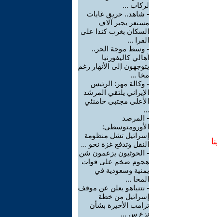
لركاب ...
-
شاهد.. حريق غابات
مستعر يجبر آلاف
السكان بغرب كندا على
الفرا ...
-
وسط موجة الحر..
أهالي كاليفورنيا
يتوجهون إلى الأنهار رغم
مخا ...
-
وكالة مهر: الرئيس
الإيراني يلتقي المرشد
الأعلى مجتبى خامنئي
...
-
المرصد
الأورومتوسطي:
إسرائيل تشل منظومة
ا
النقل وتدفع غزة نحو ...
-
الحوثيون يزعمون شن
هجوم ضخم على قوات
يمنية وسعودية في
المخا ...
-
نتنياهو يعلن عن موقف
إسرائيل من خطة
ترامب الأخيرة بشأن
نزع س ...