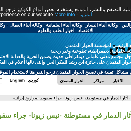
ة التصفح والنشر، الموقع يستخدم بعض أنواع الكوكيز نرجو النق
More info - المزيد
experience on our website
الفن
-
وكالة أنباء اليسار
-
وكالة أنباء العلمانية
-
وكالة أنباء العمال
-
وكا
الاقتصاد
-
اخبار الطب والعلوم
 الرئيسي لمؤسسة الحوار المتمدن
، علمانية، ديمقراطية، تطوعية وغير ربحية
ل مجتمع مدني علماني ديمقراطي حديث يضمن الحرية والعدالة الاجتم
حوار المتمدن على جائزة ابن رشد للفكر الحر والتى نالها أعلام في الفك
م مشاكل تقنية في تصفح الحوار المتمدن نرجو النقر هنا لاستخدام الموقع
كوردي
English
الاخبار
مراكز
الحوار المتمدن
- آثار الدمار في مستوطنة -نيس زيونا- جراء سقوط صواريخ إيرانية
آثار الدمار في مستوطنة -نيس زيونا- جراء سق