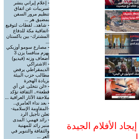
-
إعلام إيراني ينشر
تسريبات عن اتفاق
تنظيم مرور السفن
بمضيق هر ...
-
شاهد.. لقطات لتوقيع
-اتفاقية مكة للدفاع
المشترك- بين باكستان
...
-
مصارع سومو أوزبكي
يهزم منافسا يزن 3
أضعاف وزنه (فيديو)
-
الاشتراكي
الديمقراطي يرفض
مطالب حزب البيئة
بزيادة الهجرة
-
«لن نتخلى عن أي
قطعة».. الثقافة تؤكد
ملاحقة الآثار العراقية ...
-
بعد نداء العامري..
-المقاومة الإسلامية-
تعلن تأجيل الرد
-
رائد فهمي: المدى
جاد الأفلام الجيدة
منبر رائد للمهنية
والثقافة والتنوير في
ا
العر ...