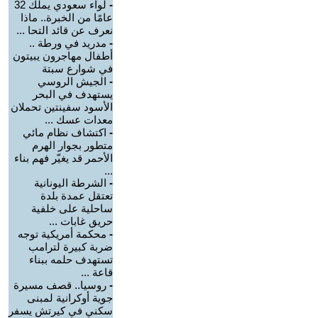
-
لواء سعودي يملك 32
عامًا من الخبرة.. ماذا
نعرف عن قائد التحا ...
-
مدريد في ورطة ..
أطفال مهاجرون يبيتون
في شوارع سبتة
-
الجيش الروسي
يستهدف في البحر
الأسود سفينتين تحملان
معدات عسك ...
-
اكتشاف نظام مائي
متطور بجوار الهرم
الأحمر قد يغيّر فهم بناء
...
-
الشرطة اليونانية
تعتقل عمدة بلدة
ساحلية على خلفية
حريق غابات ...
-
محكمة أمريكية توجه
ضربة كبيرة لترامب
تستهدف حلمه ببناء
قاعة ...
-
روسيا.. قصف مسيرة
جوية أوكرانية لمبنى
سكني في كيرتش يسفر