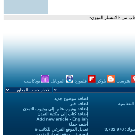
ب من -الانتشار النووي-
بنترست
بلوكر
فليبورد
الموبايل
بودكاست
اضافة موضوع جديد
التضامنية
اضافة خبر
إضافة يوتيوب-فلم إلى يوتيوب التمدن
إضافة كتاب إلى مكتبة التمدن
Add new article - English
أضف حملة
3,732,97
تعديل الموقع الفرعي للكاتب-ة
ابحث في موقع الحوار المتمدن