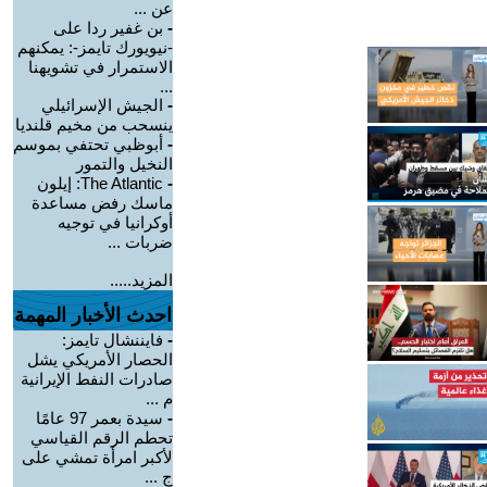
عن ...
-
بن غفير ردا على
-نيويورك تايمز-: يمكنهم
الاستمرار في تشويهنا
...
-
الجيش الإسرائيلي
ينسحب من مخيم قلنديا
-
أبوظبي تحتفي بموسم
النخيل والتمور
-
The Atlantic: إيلون
ماسك رفض مساعدة
أوكرانيا في توجيه
ضربات ...
المزيد.....
احدث الأخبار المهمة
-
فايننشال تايمز:
الحصار الأمريكي يشل
صادرات النفط الإيرانية
م ...
-
سيدة بعمر 97 عامًا
تحطم الرقم القياسي
لأكبر امرأة تمشي على
ج ...