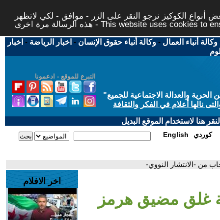
 أنواع الكوكيز نرجو النقر على الزر - موافق - لكي لاتظهر
This website uses cookies to ensure you ge
وكالة أنباء العمال
-
وكالة أنباء حقوق الإنسان
-
اخبار الرياضة
-
اخبار
لوم
التبرع للموقع - ادعمونا
حرية والعدالة الاجتماعية للجميع
"
تى نالها أعلام في الفكر والثقافة
قر هنا لاستخدام الموقع البديل
كوردي
English
ب من -الانتشار النووي-
اخر الافلام
ية غلق مضيق هرمز