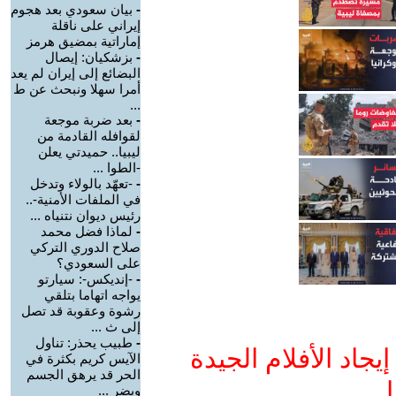
-
بيان سعودي بعد هجوم
إيراني على ناقلة
إماراتية بمضيق هرمز
-
بزشكيان: إيصال
البضائع إلى إيران لم يعد
أمرا سهلا ونبحث عن ط
...
-
بعد ضربة موجعة
لقوافله القادمة من
ليبيا.. حميدتي يعلن
-الطوا ...
-
-تعهّد بالولاء وتدخل
في الملفات الأمنية-..
رئيس ديوان نتنياه ...
-
لماذا فضل محمد
صلاح الدوري التركي
على السعودي؟
-
-إنديكس-: سيارتو
يواجه اتهاما بتلقي
رشوة وعقوبة قد تصل
إلى ث ...
-
طبيب يحذر: تناول
جاد الأفلام الجيدة
الآيس كريم بكثرة في
الحر قد يرهق الجسم
ا
ويضر ...