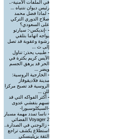
في الملفات الأمنية-..
رئيس ديوان نتنياه ...
-
لماذا فضل محمد
صلاح الدوري التركي
على السعودي؟
-
-إنديكس-: سيارتو
يواجه اتهاما بتلقي
رشوة وعقوبة قد تصل
إلى ث ...
-
طبيب يحذر: تناول
الآيس كريم بكثرة في
الحر قد يرهق الجسم
ويضر ...
-
الخارجية الروسية:
مدينة فلاديقوقاز
الروسية قد تصبح مركزا
للن ...
-
أكثر الفواكه التي قد
تسهم بتفشي عدوى
-السيكلوسبورا-
-
ناسا تمدد مهمة مسبار
Voyager 2 الفضائي
-
زالوجني في الصدارة..
استطلاع يكشف تراجع
الثقة بزيلينسكي