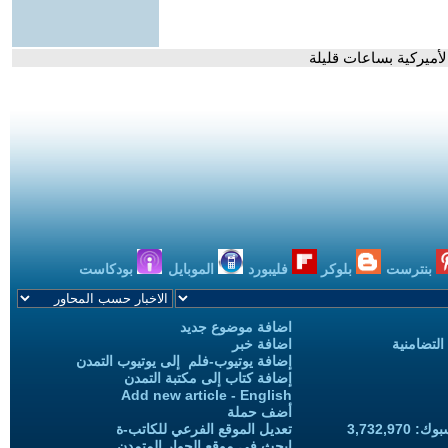
الأميركية بساعات قليلة
بنترست
بلوكر
فليبورد
الموبايل
بودكاست
اضافة موضوع جديد
التضامنية
اضافة خبر
إضافة يوتيوب-فلم إلى يوتيوب التمدن
إضافة كتاب إلى مكتبة التمدن
Add new article - English
أضف حملة
3,732,97
تعديل الموقع الفرعي للكاتب-ة
ابحث في موقع الحوار المتمدن