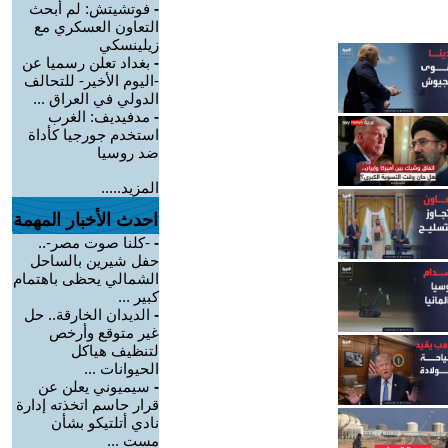
-
فوتشيتش: لم أبحث
التعاون العسكري مع
زيلينسكي
-
بغداد تعلن رسميا عن
-اليوم الأخير- للتحالف
الدولي في العراق ...
-
مدفيديف: الغرب
استخدم جورجيا كأداة
ضد روسيا
المزيد.....
احدث الأخبار المهمة
-
-كلنا صوت مصر-..
حفل شيرين بالساحل
الشمالي يحظى باهتمام
كبير ...
-
الديدان الخارقة.. حل
غير متوقع وأرخص
لتنظيف هياكل
الحيوانات ...
-
سيميوني يعلن عن
قرار حاسم اتخذته إدارة
نادي أتلتيكو بشأن
مست ...