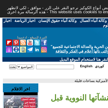
 أنواع الكوكيز نرجو النقر على الزر - موافق - لكي لاتظهر
This website uses cookies to ensure you ge
وكالة أنباء العمال
-
وكالة أنباء حقوق الإنسان
-
اخبار الرياضة
-
اخبار
لوم
التبرع للموقع - ادعمونا
حرية والعدالة الاجتماعية للجميع
"
تى نالها أعلام في الفكر والثقافة
قر هنا لاستخدام الموقع البديل
كوردي
English
الأميركية بساعات قليلة
اخر الافلام
شآتها النووية قبل