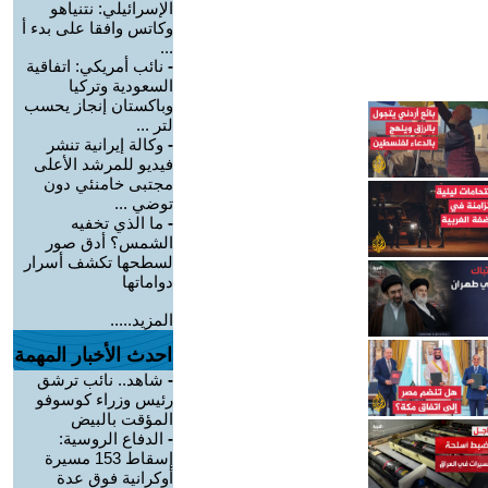
الإسرائيلي: نتنياهو
وكاتس وافقا على بدء أ
...
-
نائب أمريكي: اتفاقية
السعودية وتركيا
وباكستان إنجاز يحسب
لتر ...
-
وكالة إيرانية تنشر
فيديو للمرشد الأعلى
مجتبى خامنئي دون
توضي ...
-
ما الذي تخفيه
الشمس؟ أدق صور
لسطحها تكشف أسرار
دواماتها
المزيد.....
احدث الأخبار المهمة
-
شاهد.. نائب ترشق
رئيس وزراء كوسوفو
المؤقت بالبيض
-
الدفاع الروسية:
إسقاط 153 مسيرة
أوكرانية فوق عدة