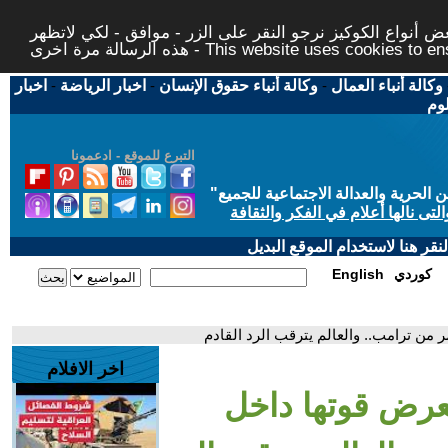
 أنواع الكوكيز نرجو النقر على الزر - موافق - لكي لاتظهر
This website uses cookies to ensure you ge
وكالة أنباء العمال
-
وكالة أنباء حقوق الإنسان
-
اخبار الرياضة
-
اخبار
لوم
التبرع للموقع - ادعمونا
حرية والعدالة الاجتماعية للجميع
"
تى نالها أعلام في الفكر والثقافة
قر هنا لاستخدام الموقع البديل
كوردي
English
ر من ترامب.. والعالم يترقب الرد القادم
اخر الافلام
تعرض قوتها داخل