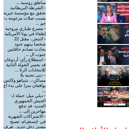
مناطق روسية ...
-
الشرطة البريطانية
تحقق مع مؤسسة خيرية
بسبب صلات مزعومة بـ-
حم ...
-
مصرع طياري مروحية
إطفاء في يوتا الأمريكية
-
النيجر.. مقتل 22
شخصا بينهم جنود
بحادث تصادم حافلتين
جنوب ال ...
-
استطلاع رأي: أردوغان
قد يخسر الجولة الثانية
للانتخابات الرئا ...
-
-بنى تحتية بلا
مساكن-.. نتنياهو وكاتس
يوافقان سرا على بدء أع
...
-
ديلي ميل: حملة لـ-
الجيش الجمهوري
الجديد- قد تدفع
مهاجرين إلى ...
-
الاشتراكات الشهرية
في -إنستغرام- تصبح
مصدر دخل جديد.. تعرف