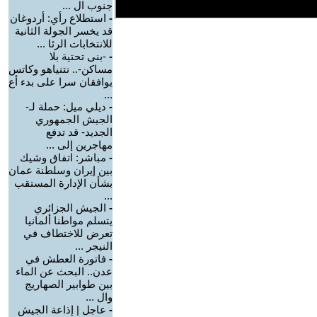
جنوب ال ...
-
استطلاع رأي: أردوغان
قد يخسر الجولة الثانية
للانتخابات الرئا ...
-
-بنى تحتية بلا
مساكن-.. نتنياهو وكاتس
يوافقان سرا على بدء أع
...
-
ديلي ميل: حملة لـ-
الجيش الجمهوري
الجديد- قد تدفع
مهاجرين إلى ...
-
مباشر: اتفاق وشيك
بين إيران وسلطنة عمان
بشأن الإدارة المستقب
...
-
الجيش الجزائري
يتسلم مواطنا ألمانيا
تعرض للاختطاف في
النيجر ...
-
فاتورة العطش في
عدن.. البحث عن الماء
بين طوابير الصهاريج
وال ...
-
عاجل | إذاعة الجيش