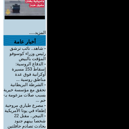
المزيد.....
أخبار عامة
-
شاهد.. نائب ترشق
رئيس وزراء كوسوفو
المؤقت بالبيض
-
الدفاع الروسية:
إسقاط 153 مسيرة
أوكرانية فوق عدة
مناطق روسية ...
-
الشرطة البريطانية
تحقق مع مؤسسة خيرية
بسبب صلات مزعومة بـ-
حم ...
-
مصرع طياري مروحية
إطفاء في يوتا الأمريكية
-
النيجر.. مقتل 22
شخصا بينهم جنود
بحادث تصادم حافلتين