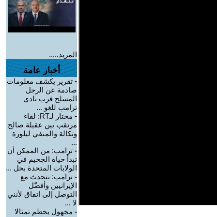
المزيد.....
أخبار عامة
-
تقرير يكشف معلومات
صادمة عن الرجل
المسلح قرب نادي
ترامب للغو ...
-
مختار لـRT: لقاء
مرتقب بين عقيلة صالح
وتكالة والمنفي لبلورة
...
-
ترامب: من الممكن أن
تبدأ حياة الجحيم في
الولايات المتحدة بحل ...
-
ترامب: نتحدث مع
الإيرانيين وأفضّل
التوصل إلى اتفاق لأنني
لا ...
-
مجهول يحطم تمثالا