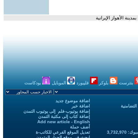
دينة الأهواز الإيرانية
بنترست
بلوكر
فليبورد
الموبايل
بودكاست
اضافة موضوع جديد
التضامنية
اضافة خبر
إضافة يوتيوب-فلم إلى يوتيوب التمدن
إضافة كتاب إلى مكتبة التمدن
Add new article - English
أضف حملة
3,732,97
تعديل الموقع الفرعي للكاتب-ة
ابحث في موقع الحوار المتمدن