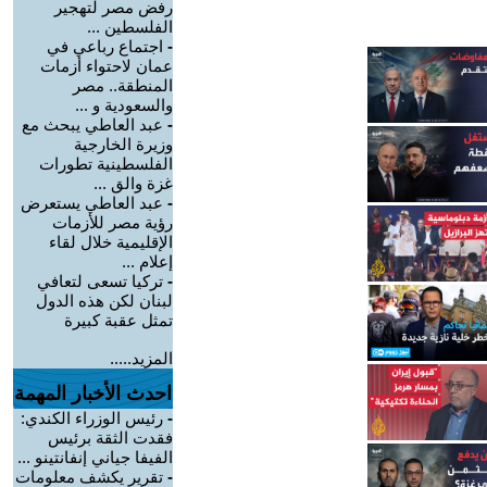
رفض مصر لتهجير
الفلسطين ...
-
اجتماع رباعي في
عمان لاحتواء أزمات
المنطقة.. مصر
والسعودية و ...
-
عبد العاطي يبحث مع
وزيرة الخارجية
الفلسطينية تطورات
غزة والق ...
-
عبد العاطي يستعرض
رؤية مصر للأزمات
الإقليمية خلال لقاء
إعلام ...
-
تركيا تسعى لتعافي
لبنان لكن هذه الدول
تمثل عقبة كبيرة
المزيد.....
احدث الأخبار المهمة
-
رئيس الوزراء الكندي:
فقدت الثقة برئيس
الفيفا جياني إنفانتينو ...
-
تقرير يكشف معلومات