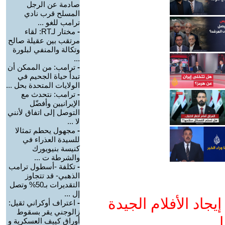
صادمة عن الرجل
المسلح قرب نادي
ترامب للغو ...
-
مختار لـRT: لقاء
مرتقب بين عقيلة صالح
وتكالة والمنفي لبلورة
...
-
ترامب: من الممكن أن
تبدأ حياة الجحيم في
الولايات المتحدة بحل ...
-
ترامب: نتحدث مع
الإيرانيين وأفضّل
التوصل إلى اتفاق لأنني
لا ...
-
مجهول يحطم تمثالا
للسيدة العذراء في
كنيسة بنيويورك
والشرطة ت ...
-
تكلفة -أسطول ترامب
الذهبي- قد تتجاوز
التقديرات بـ50% وتصل
إل ...
جاد الأفلام الجيدة
-
اعتراف أوكراني ثقيل:
زالوجني يقر بسقوط
ا
أوراق كييف العسكرية و