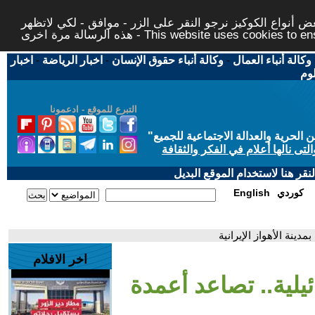
 أنواع الكوكيز نرجو النقر على الزر - موافق - لكي لاتظهر
This website uses cookies to ensure you ge
وكالة أنباء العمال
-
وكالة أنباء حقوق الإنسان
-
اخبار الرياضة
-
اخبار
لوم
التبرع للموقع - ادعمونا
حرية والعدالة الاجتماعية للجميع
"
تى نالها أعلام في الفكر والثقافة
قر هنا لاستخدام الموقع البديل
كوردي
English
دينة الأهواز الإيرانية
اخر الافلام
يلية.. تصاعد أعمدة