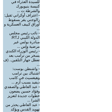
للسيدة العذراء في
كنيسة بنيويورك
والشرطة ت ...
-
اعتراف أوكراني ثقيل:
زالوجني يقر بسقوط
أوراق كييف العسكرية و
...
-
نائب رئيس مجلس
الدولة الليبي لـRT:
مبادرة بولس غير
مرضية وإس ...
-
رئيس الوزراء الكندي
يسخر من ترامب بعد
تعطل جهاز التلقين.. (ف
...
-
واشنطن بوست:
اشتباك بين ترامب
وهيغسيث في كامب
ديفيد بسبب أزم ...
-
عبد العاطي والصفدي
وفؤاد حسين يضعون
خطوات جديدة لتعزيز
الشرا ...
-
عبد العاطي يحذر من
تهويد القدس ويؤكد