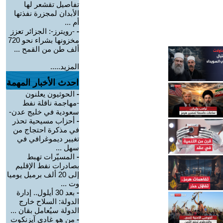
تفاصيل تقشعر لها
الأبدان لمجزرة نفذتها
أم ...
-
-رويترز-: الجزائر تعزز
مخزونها بشراء نحو 720
ألف طن من القمح ...
المزيد.....
احدث الأخبار المهمة
-
الحوثيون يعلنون
-مهاجمة ناقلة نفط
سعودية في خليج عدن-
-
أحزاب مسيحية تحذر
في مذكرة احتجاج من
تغيير ديموغرافي في
سهل ...
-
المسيّرات تهبط
بصادرات نفط الإقليم
إلى 20 ألف برميل يوميا
وت ...
-
بعد 30 أيلول.. إدارة
الدولة: السلاح خارج
الدولة سيُعامل بقان ...
-
من هو غادي آيزنكوت