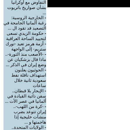
التفاوض مع أوكرانيا
بشأن صواريخ باتريوت
...
-
الخارجية الروسية:
رغبة ألمانيا الجامحة في
التصعيد قد تقود ال ...
-
حكومة الزيدي تسعى
لتحييد الساحة العراقية
-
أزمة هرمز تعيد -تورك
ستريم- إلى الواجهة
-
-الأصعب منذ الثورة-..
ماذا قال بزشكيان عن
وضع إيران في الذكر ...
-
الحوثيون يعلنون
استهداف ناقلة نفط
سعودية ثانية خلال
ساعات
-
الإبحار بلا قبطان..
سفن ذاتية القيادة في
ألمانيا في عصر الأت ...
-
-كرة من اللهب-..
إيران تتوعد بضرب
منشآت خليجية إذا
هاجمتها و ...
-
الولايات المتحدة..