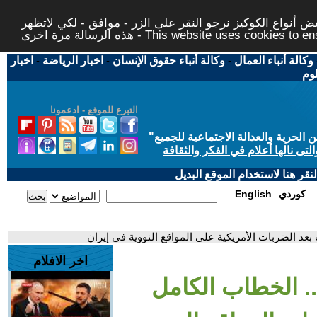
 أنواع الكوكيز نرجو النقر على الزر - موافق - لكي لاتظهر
This website uses cookies to ensure you ge
وكالة أنباء العمال
-
وكالة أنباء حقوق الإنسان
-
اخبار الرياضة
-
اخبار
لوم
التبرع للموقع - ادعمونا
حرية والعدالة الاجتماعية للجميع
"
تى نالها أعلام في الفكر والثقافة
قر هنا لاستخدام الموقع البديل
كوردي
English
عد الضربات الأمريكية على المواقع النووية في إيران
اخر الافلام
. الخطاب الكامل