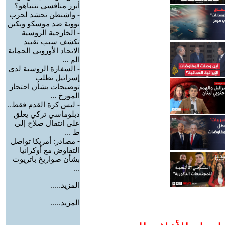
أبرز منافسي نتنياهو؟
-
واشنطن تحشد لحرب
نووية ضد موسكو وبكين
-
الخارجية الروسية
تكشف سبب تقييد
الاتحاد الأوروبي الحماية
الم ...
-
السفارة الروسية لدى
إسرائيل تطلب
توضيحات بشأن احتجاز
المؤرخ ...
-
ليس كرة القدم فقط..
دبلوماسي تركي يعلق
على انتقال صلاح إلى
ط ...
-
مصادر: أمريكا تواصل
التفاوض مع أوكرانيا
بشأن صواريخ باتريوت
...
المزيد.....
المزيد.....