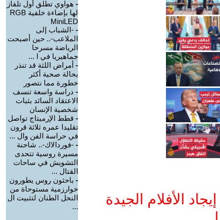
-
هواوي تطلق أول تلفاز
لها بإضاءة خلفية RGB
MiniLED
-
-الشباب إلى
الملاعب-.. حين أصبحت
الرياضة مسرحا
جماهيريا في ا ...
-
أمراض اللثة قد تنذر
بحالة صحية أكثر
خطورة مما نتصور
-
دراسة واسعة تنسف
الاعتقاد السائد بثبات
شخصية الإنسان
-
قطط الإرميتاج تواصل
تقليدا عمره ثلاثة قرون
في حراسة الفن وال ...
-
-فوردالاك-.. شاحنة
مسيرة روسية تتحدى
التشويش في ساحات
القتال ...
-
باحثون روس يطورون
خوارزمية مستوحاة من
جاد الأفلام الجيدة
النحل الطنان لتثبيت ال
...
ا