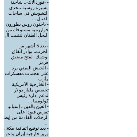
-
-فوردالاك-.. شاحنة
مسيرة روسية تتحدى
التشويش في ساحات
القتال ...
-
باحثون روس يطورون
خوارزمية مستوحاة من
النحل الطنان لتثبيت ال
...
-
بعد 5 أشهر من
الحرب.. بوادر اتفاق
-وشيك- لفتح مضيق
هرمز
-
الجيش اليمني يرد
على هجمات معسكرات
مأرب
-
الخارجية الأمريكية
تخصص مليار دولار
لدعم إدارة رئيس
كولومبيا ...
-
العين بالعين.. إسبانيا
تفرض قيودا على
الرحلات القادمة من إيط
...
-
بعد توقيع اتفاقية مكة..
وزير خارجية إيران يدعو