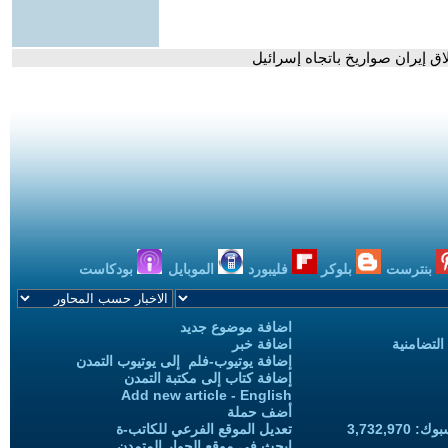
ق إيران صواريخ باتجاه إسرائيل
بنترست
بلوكر
فليبورد
الموبايل
بودكاست
اضافة موضوع جديد
التضامنية
اضافة خبر
إضافة يوتيوب-فلم إلى يوتيوب التمدن
إضافة كتاب إلى مكتبة التمدن
Add new article - English
أضف حملة
3,732,97
تعديل الموقع الفرعي للكاتب-ة
ابحث في موقع الحوار المتمدن