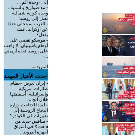
إلى -وحدة الم ...
-
مع صواريخ بالستية..
وحدة كورية شمالية
تصل إلى روسيا
-
الغرب سيتخلى حتمًا
عن أوكرانيا، فمتى
يفعل؟
-
موسكو تقضي على
أوهام باشينيان: لا واجب
على روسيا تجاه أرميني
...
المزيد.....
احدث الأخبار المهمة
-
إيران تعرض -حطام
طائرات أمريكية
وإسرائيلية- أسقطتها
خلال الح ...
-
لماذا احتاجت وزارة
الدفاع الروسية إلى
تغييرات في الكوادر؟
-
منافس جديد من
Xiaomi في أسواق
أجهزة أندرويد