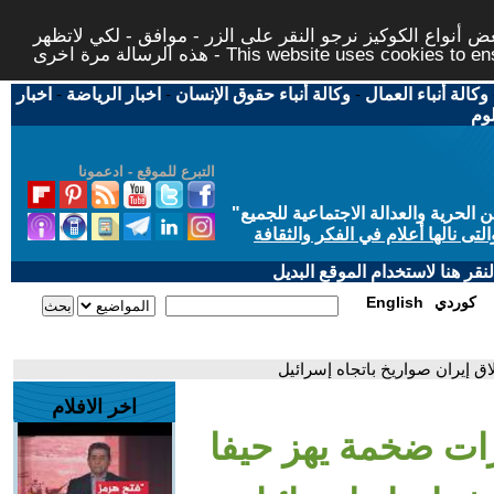
 أنواع الكوكيز نرجو النقر على الزر - موافق - لكي لاتظهر
This website uses cookies to ensure you ge
وكالة أنباء العمال
-
وكالة أنباء حقوق الإنسان
-
اخبار الرياضة
-
اخبار
لوم
التبرع للموقع - ادعمونا
حرية والعدالة الاجتماعية للجميع
"
تى نالها أعلام في الفكر والثقافة
قر هنا لاستخدام الموقع البديل
كوردي
English
ق إيران صواريخ باتجاه إسرائيل
اخر الافلام
رات ضخمة يهز حيفا