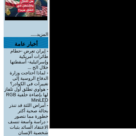
المزيد.....
أخبار عامة
-
إيران تعرض -حطام
طائرات أمريكية
وإسرائيلية- أسقطتها
خلال الح ...
-
لماذا احتاجت وزارة
الدفاع الروسية إلى
تغييرات في الكوادر؟
-
هواوي تطلق أول تلفاز
لها بإضاءة خلفية RGB
MiniLED
-
أمراض اللثة قد تنذر
بحالة صحية أكثر
خطورة مما نتصور
-
دراسة واسعة تنسف
الاعتقاد السائد بثبات
شخصية الإنسان