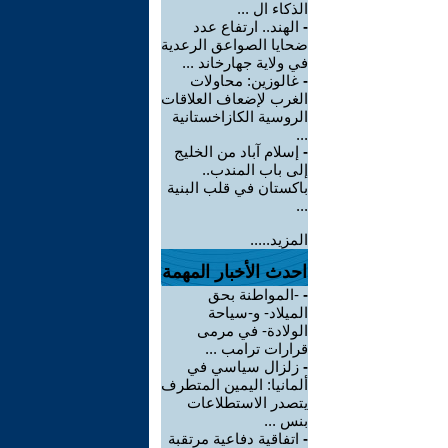
الذكاء ال ...
-
الهند.. ارتفاع عدد
ضحايا الصواعق الرعدية
في ولاية جهارخاند ...
-
غالوزين: محاولات
الغرب لإضعاف العلاقات
الروسية الكازاخستانية
...
-
إسلام آباد من الخليج
إلى باب المندب..
باكستان في قلب البنية
...
المزيد.....
احدث الأخبار المهمة
-
-المواطنة بحق
الميلاد- و-سياحة
الولادة- في مرمى
قرارات ترامب ...
-
زلزال سياسي في
ألمانيا: اليمين المتطرف
يتصدر الاستطلاعات
بنس ...
-
اتفاقية دفاعية مرتقبة