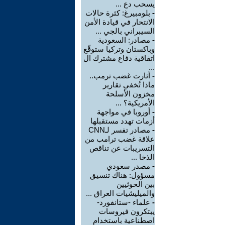
يسحب دع ...
-
بلومبيرغ: كثرة حالات
الانتحار في قيادة الأمن
السيبراني بالجي ...
-
مصادر: السعودية
وباكستان وتركيا ستوقّع
اتفاقية دفاع مشترك ال
...
-
أثارت غضب ترمب..
ماذا تُخفي تقارير
مخزون الأسلحة
الأمريكية؟ ...
-
أوروبا في مواجهة
أزمات تهدد مستقبلها
-
مصادر تفسر لـCNN
علاقة غضب ترامب من
التسريبات عن تناقص
الذخا ...
-
مصدر سعودي
مسؤول: هناك تنسيق
بين الحوثيين
والميليشيات العراق ...
-
علماء -ستانفورد-
يبتكرون فيروسات
اصطناعية باستخدام