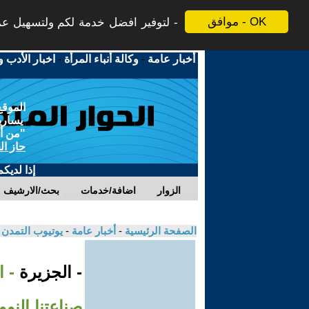
موافق - OK
لتوفير افضل خدمة لكم ولتسهيل عملي
أخبار عامة
-
وكالة أنباء المرأة
-
اخبار الأدب و
الموقع
يسارية
"من أج
حاز ال
إذا لديك
الزوار
اضافة/خدمات
بحث/الارشيف
الصفحة الرئيسية
-
أخبار عامة
-
يوتيوب التمدن
- الجزيرة
- ا
صناعتنا النوو