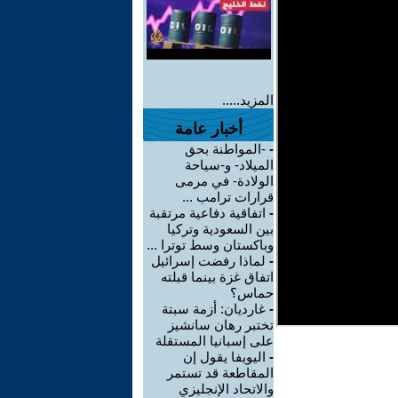
المزيد.....
أخبار عامة
-
-المواطنة بحق
الميلاد- و-سياحة
الولادة- في مرمى
قرارات ترامب ...
-
اتفاقية دفاعية مرتقبة
بين السعودية وتركيا
وباكستان وسط توترا ...
-
لماذا رفضت إسرائيل
اتفاق غزة بينما قبلته
حماس؟
-
غارديان: أزمة سبتة
تختبر رهان سانشيز
على إسبانيا المستقلة
-
اليويفا يقول إن
المقاطعة قد تستمر
والاتحاد الإنجليزي