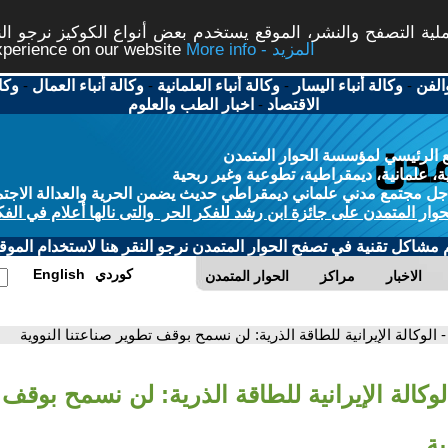
ة التصفح والنشر، الموقع يستخدم بعض أنواع الكوكيز نرجو النق
More info - المزيد
experience on our website
الفن
-
وكالة أنباء اليسار
-
وكالة أنباء العلمانية
-
وكالة أنباء العمال
-
وكا
الاقتصاد
-
اخبار الطب والعلوم
 الرئيسي لمؤسسة الحوار المتمدن
، علمانية، ديمقراطية، تطوعية وغير ربحية
ل مجتمع مدني علماني ديمقراطي حديث يضمن الحرية والعدالة الاجتم
حوار المتمدن على جائزة ابن رشد للفكر الحر والتى نالها أعلام في الفك
م مشاكل تقنية في تصفح الحوار المتمدن نرجو النقر هنا لاستخدام الموقع
كوردي
English
الاخبار
مراكز
الحوار المتمدن
- الوكالة الإيرانية للطاقة الذرية: لن نسمح بوقف تطوير صناعتنا النووية
لوكالة الإيرانية للطاقة الذرية: لن نسمح بوقف
ية