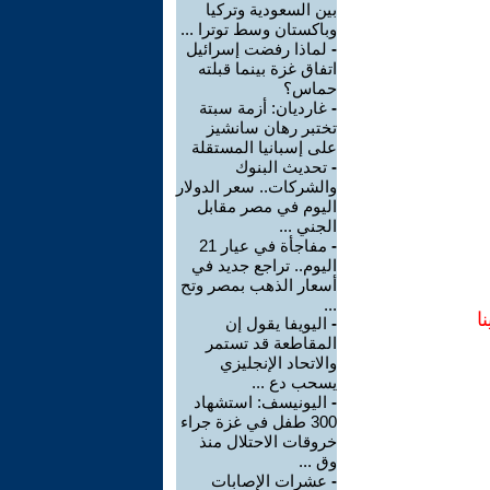
بين السعودية وتركيا
وباكستان وسط توترا ...
-
لماذا رفضت إسرائيل
اتفاق غزة بينما قبلته
حماس؟
-
غارديان: أزمة سبتة
تختبر رهان سانشيز
على إسبانيا المستقلة
-
تحديث البنوك
والشركات.. سعر الدولار
اليوم في مصر مقابل
الجني ...
-
مفاجأة في عيار 21
اليوم.. تراجع جديد في
أسعار الذهب بمصر وتح
...
ا
-
اليويفا يقول إن
المقاطعة قد تستمر
والاتحاد الإنجليزي
يسحب دع ...
-
اليونيسف: استشهاد
300 طفل في غزة جراء
خروقات الاحتلال منذ
وق ...
-
عشرات الإصابات