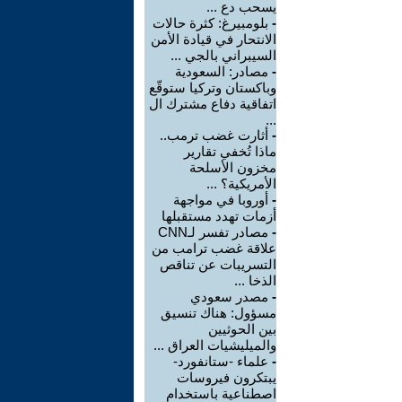
يسحب دع ...
-
بلومبيرغ: كثرة حالات
الانتحار في قيادة الأمن
السيبراني بالجي ...
-
مصادر: السعودية
وباكستان وتركيا ستوقّع
اتفاقية دفاع مشترك ال
...
-
أثارت غضب ترمب..
ماذا تُخفي تقارير
مخزون الأسلحة
الأمريكية؟ ...
-
أوروبا في مواجهة
أزمات تهدد مستقبلها
-
مصادر تفسر لـCNN
علاقة غضب ترامب من
التسريبات عن تناقص
الذخا ...
-
مصدر سعودي
مسؤول: هناك تنسيق
بين الحوثيين
والميليشيات العراق ...
-
علماء -ستانفورد-
يبتكرون فيروسات
اصطناعية باستخدام