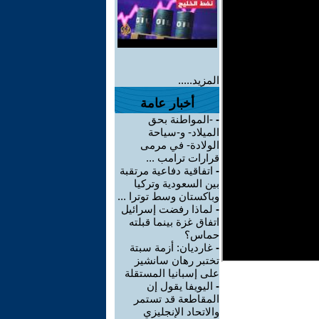
المزيد.....
أخبار عامة
-
-المواطنة بحق
الميلاد- و-سياحة
الولادة- في مرمى
قرارات ترامب ...
-
اتفاقية دفاعية مرتقبة
بين السعودية وتركيا
وباكستان وسط توترا ...
-
لماذا رفضت إسرائيل
اتفاق غزة بينما قبلته
حماس؟
-
غارديان: أزمة سبتة
تختبر رهان سانشيز
على إسبانيا المستقلة
-
اليويفا يقول إن
المقاطعة قد تستمر
والاتحاد الإنجليزي