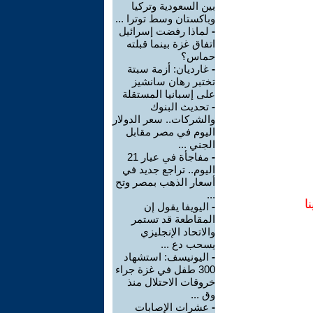
بين السعودية وتركيا
وباكستان وسط توترا ...
-
لماذا رفضت إسرائيل
اتفاق غزة بينما قبلته
حماس؟
-
غارديان: أزمة سبتة
تختبر رهان سانشيز
على إسبانيا المستقلة
-
تحديث البنوك
والشركات.. سعر الدولار
اليوم في مصر مقابل
الجني ...
-
مفاجأة في عيار 21
اليوم.. تراجع جديد في
أسعار الذهب بمصر وتح
...
ا
-
اليويفا يقول إن
المقاطعة قد تستمر
والاتحاد الإنجليزي
يسحب دع ...
-
اليونيسف: استشهاد
300 طفل في غزة جراء
خروقات الاحتلال منذ
وق ...
-
عشرات الإصابات