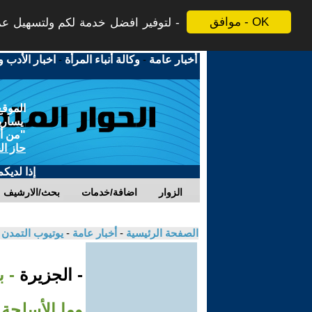
موافق - OK
لتوفير افضل خدمة لكم ولتسهيل عملي
أخبار عامة
-
وكالة أنباء المرأة
-
اخبار الأدب و
الموقع
يسارية
"من أج
حاز ال
إذا لديك
الزوار
اضافة/خدمات
بحث/الارشيف
الصفحة الرئيسية
-
أخبار عامة
-
يوتيوب التمدن
- الجزيرة
- ب
وما الأسلحة