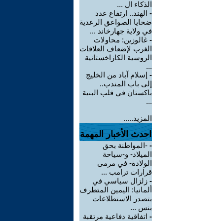
الذكاء ال ...
-
الهند.. ارتفاع عدد
ضحايا الصواعق الرعدية
في ولاية جهارخاند ...
-
غالوزين: محاولات
الغرب لإضعاف العلاقات
الروسية الكازاخستانية
...
-
إسلام آباد من الخليج
إلى باب المندب..
باكستان في قلب البنية
...
المزيد.....
احدث الأخبار المهمة
-
-المواطنة بحق
الميلاد- و-سياحة
الولادة- في مرمى
قرارات ترامب ...
-
زلزال سياسي في
ألمانيا: اليمين المتطرف
يتصدر الاستطلاعات
بنس ...
-
اتفاقية دفاعية مرتقبة