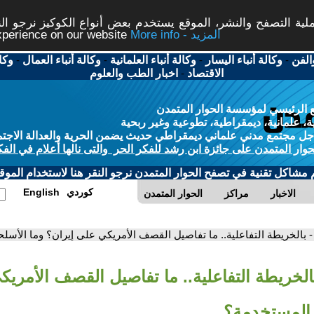
ة التصفح والنشر، الموقع يستخدم بعض أنواع الكوكيز نرجو النق
More info - المزيد
experience on our website
الفن
-
وكالة أنباء اليسار
-
وكالة أنباء العلمانية
-
وكالة أنباء العمال
-
وكا
الاقتصاد
-
اخبار الطب والعلوم
 الرئيسي لمؤسسة الحوار المتمدن
، علمانية، ديمقراطية، تطوعية وغير ربحية
ل مجتمع مدني علماني ديمقراطي حديث يضمن الحرية والعدالة الاجتم
حوار المتمدن على جائزة ابن رشد للفكر الحر والتى نالها أعلام في الفك
م مشاكل تقنية في تصفح الحوار المتمدن نرجو النقر هنا لاستخدام الموقع
كوردي
English
الاخبار
مراكز
الحوار المتمدن
- بالخريطة التفاعلية.. ما تفاصيل القصف الأمريكي على إيران؟ وما الأسل
الخريطة التفاعلية.. ما تفاصيل القصف الأمري
 المستخدمة؟