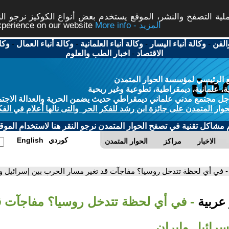
ة التصفح والنشر، الموقع يستخدم بعض أنواع الكوكيز نرجو النق
More info - المزيد
experience on our website
الفن
-
وكالة أنباء اليسار
-
وكالة أنباء العلمانية
-
وكالة أنباء العمال
-
وكا
الاقتصاد
-
اخبار الطب والعلوم
 الرئيسي لمؤسسة الحوار المتمدن
، علمانية، ديمقراطية، تطوعية وغير ربحية
ل مجتمع مدني علماني ديمقراطي حديث يضمن الحرية والعدالة الاجتم
حوار المتمدن على جائزة ابن رشد للفكر الحر والتى نالها أعلام في الفك
م مشاكل تقنية في تصفح الحوار المتمدن نرجو النقر هنا لاستخدام الموقع
كوردي
English
الاخبار
مراكز
الحوار المتمدن
- في أي لحظة تتدخل روسيا؟ مفاجآت قد تغير مسار الحرب بين إسرائيل وإ
 عربية
- في أي لحظة تتدخل روسيا؟ مفاجآت ق
سرائيل وإيران