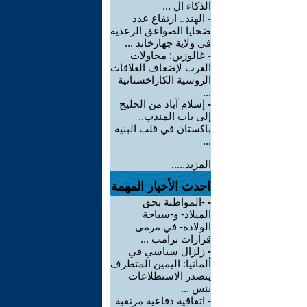
الذكاء ال ...
-
الهند.. ارتفاع عدد
ضحايا الصواعق الرعدية
في ولاية جهارخاند ...
-
غالوزين: محاولات
الغرب لإضعاف العلاقات
الروسية الكازاخستانية
...
-
إسلام آباد من الخليج
إلى باب المندب..
باكستان في قلب البنية
...
المزيد.....
احدث الأخبار المهمة
-
-المواطنة بحق
الميلاد- و-سياحة
الولادة- في مرمى
قرارات ترامب ...
-
زلزال سياسي في
ألمانيا: اليمين المتطرف
يتصدر الاستطلاعات
بنس ...
-
اتفاقية دفاعية مرتقبة