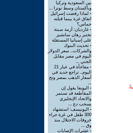
بين السعودية وتركيا
وباكستان وسط توترا ...
-
لماذا رفضت إسرائيل
اتفاق غزة بينما قبلته
حماس؟
-
غارديان: أزمة سبتة
تختبر رهان سانشيز
على إسبانيا المستقلة
-
تحديث البنوك
والشركات.. سعر الدولار
اليوم في مصر مقابل
الجني ...
-
مفاجأة في عيار 21
اليوم.. تراجع جديد في
أسعار الذهب بمصر وتح
...
ا
-
اليويفا يقول إن
المقاطعة قد تستمر
والاتحاد الإنجليزي
يسحب دع ...
-
اليونيسف: استشهاد
300 طفل في غزة جراء
خروقات الاحتلال منذ
وق ...
-
عشرات الإصابات