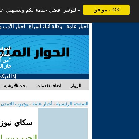
موافق - OK
لتوفير افضل خدمة لكم ولتسهيل عملي
أخبار عامة
-
وكالة أنباء المرأة
-
اخبار الأدب و
الموقع
يسارية
"من أج
حاز ال
إذا لديك
الزوار
اضافة/خدمات
بحث/الارشيف
الصفحة الرئيسية
-
أخبار عامة
-
يوتيوب التمدن
- سكاي نيوز
الحرب بين إ