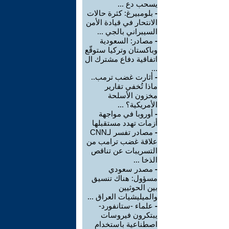
يسحب دع ...
-
بلومبيرغ: كثرة حالات
الانتحار في قيادة الأمن
السيبراني بالجي ...
-
مصادر: السعودية
وباكستان وتركيا ستوقّع
اتفاقية دفاع مشترك ال
...
-
أثارت غضب ترمب..
ماذا تُخفي تقارير
مخزون الأسلحة
الأمريكية؟ ...
-
أوروبا في مواجهة
أزمات تهدد مستقبلها
-
مصادر تفسر لـCNN
علاقة غضب ترامب من
التسريبات عن تناقص
الذخا ...
-
مصدر سعودي
مسؤول: هناك تنسيق
بين الحوثيين
والميليشيات العراق ...
-
علماء -ستانفورد-
يبتكرون فيروسات
اصطناعية باستخدام