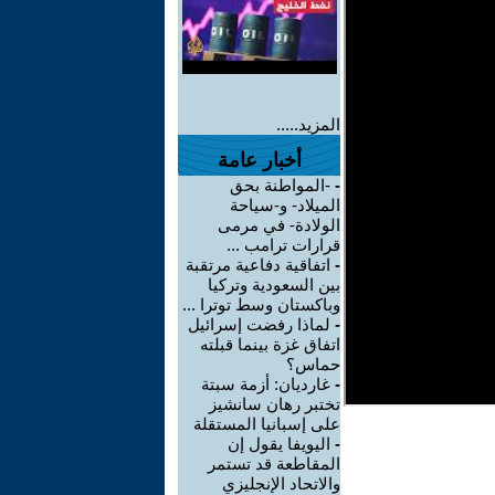
المزيد.....
أخبار عامة
-
-المواطنة بحق
الميلاد- و-سياحة
الولادة- في مرمى
قرارات ترامب ...
-
اتفاقية دفاعية مرتقبة
بين السعودية وتركيا
وباكستان وسط توترا ...
-
لماذا رفضت إسرائيل
اتفاق غزة بينما قبلته
حماس؟
-
غارديان: أزمة سبتة
تختبر رهان سانشيز
على إسبانيا المستقلة
-
اليويفا يقول إن
المقاطعة قد تستمر
والاتحاد الإنجليزي