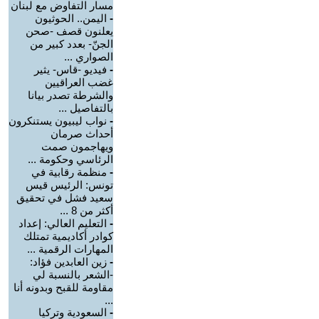
مسار التفاوض مع لبنان
-
اليمن.. الحوثيون
يعلنون قصف -صحن
الجنّ- بعدد كبير من
الصواري ...
-
فيديو -قاس- يثير
غضب العراقيين
والشرطة تصدر بيانا
بالتفاصيل ...
-
نواب ليبيون يستنكرون
أحداث صرمان
ويهاجمون صمت
الرئاسي وحكومة ...
-
منظمة رقابية في
تونس: الرئيس قيس
سعيد فشل في تحقيق
أكثر من 8 ...
-
التعليم العالي: إعداد
كوادر أكاديمية تمتلك
المهارات الرقمية ...
-
زين العابدين فؤاد:
-الشعر بالنسبة لي
مقاومة للقبح وبدونه أنا
...
-
السعودية وتركيا