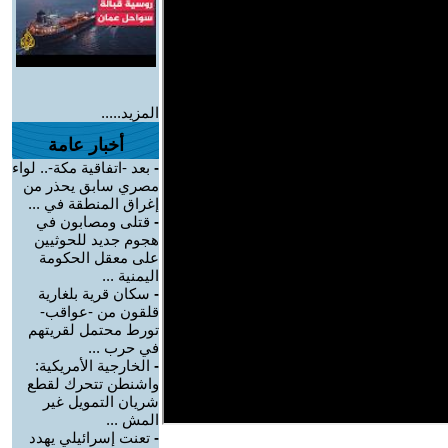
المزيد.....
أخبار عامة
-
بعد -اتفاقية مكة-.. لواء
مصري سابق يحذر من
إغراق المنطقة في ...
-
قتلى ومصابون في
هجوم جديد للحوثيين
على معقل الحكومة
اليمنية ...
-
سكان قرية بلغارية
قلقون من -عواقب-
تورط محتمل لقريتهم
في حرب ...
-
الخارجية الأمريكية:
واشنطن تتحرك لقطع
شريان التمويل غير
المش ...
-
تعنت إسرائيلي يهدد