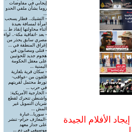
إيجابي في مفاوضات
روما بشأن ملفي الحدو
...
-
التشيك.. قطار يسحب
امرأة لمسافة بعيدة
أثناء محاولتها إنقاذ ط ...
-
بعد -اتفاقية مكة-.. لواء
مصري سابق يحذر من
إغراق المنطقة في ...
-
قتلى ومصابون في
هجوم جديد للحوثيين
على معقل الحكومة
اليمنية ...
-
سكان قرية بلغارية
قلقون من -عواقب-
تورط محتمل لقريتهم
في حرب ...
-
الخارجية الأمريكية:
واشنطن تتحرك لقطع
شريان التمويل غير
المش ...
-
سوريا...عبارة
جاد الأفلام الجيدة
-المعازف حرام- تنشر
على جدار معهد
ا
موسيقي في دم ...