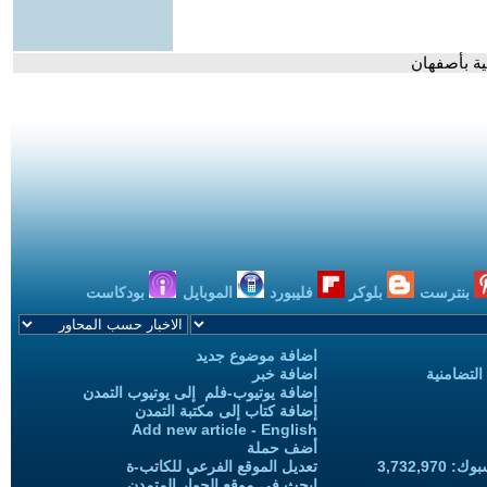
ية بأصفهان
بنترست
بلوكر
فليبورد
الموبايل
بودكاست
اضافة موضوع جديد
التضامنية
اضافة خبر
إضافة يوتيوب-فلم إلى يوتيوب التمدن
إضافة كتاب إلى مكتبة التمدن
Add new article - English
أضف حملة
3,732,97
تعديل الموقع الفرعي للكاتب-ة
ابحث في موقع الحوار المتمدن