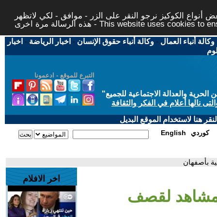
 أنواع الكوكيز نرجو النقر على الزر - موافق - لكي لاتظهر
This website uses cookies to ensure you ge
وكالة أنباء العمال
-
وكالة أنباء حقوق الإنسان
-
اخبار الرياضة
-
اخبار
لوم
التبرع للموقع - ادعمونا
حرية والعدالة الاجتماعية للجميع
"
تى نالها أعلام في الفكر والثقافة
قر هنا لاستخدام الموقع البديل
كوردي
English
ية بأصفهان
اخر الافلام
 مشاهد لقصف