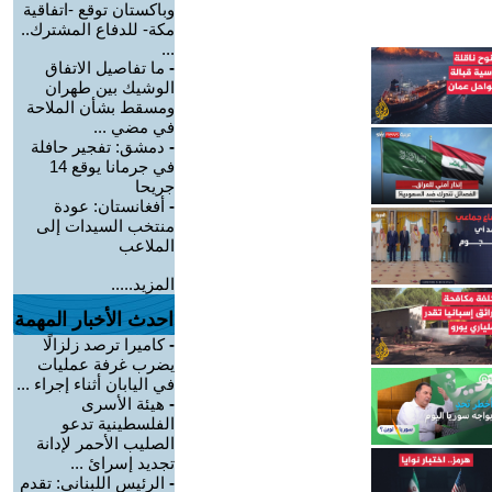
وباكستان توقع -اتفاقية
مكة- للدفاع المشترك..
...
-
ما تفاصيل الاتفاق
الوشيك بين طهران
ومسقط بشأن الملاحة
في مضي ...
-
دمشق: تفجير حافلة
في جرمانا يوقع 14
جريحا
-
أفغانستان: عودة
منتخب السيدات إلى
الملاعب
المزيد.....
احدث الأخبار المهمة
-
كاميرا ترصد زلزالًا
يضرب غرفة عمليات
في اليابان أثناء إجراء ...
-
هيئة الأسرى
الفلسطينية تدعو
الصليب الأحمر لإدانة
تجديد إسرائ ...
-
الرئيس اللبناني: تقدم