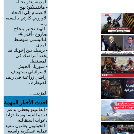
المدينة ينذر بحالة ...
-
ماتفيينكو: نهج
الانضمام إلى الاتحاد
الأوروبي كارثي بالنسبة
ل ...
-
الهند تختبر بنجاح
صاروخ -أغني-4-
الباليستي متوسط
المدى
-
ترتيبك بين إخوتك قد
يحدد أمراضك في
المستقبل!
-
سوريا.. الجيش
الإسرائيلي يستهدف
أراضي زراعية في ريف
القنيطرة ...
المزيد.....
احدث الأخبار المهمة
-
إنفانتينو يحظى بدعم
قيادة الفيفا وسط تزايد
دعوات استقالته
-
الحوثيون يعلنون تنفيذ
عملية عسكرية واسعة