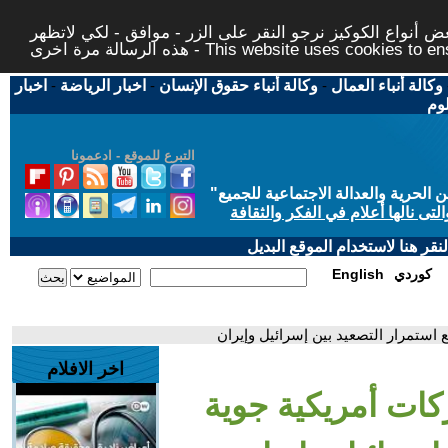
 أنواع الكوكيز نرجو النقر على الزر - موافق - لكي لاتظهر
This website uses cookies to ensure you ge
وكالة أنباء العمال
-
وكالة أنباء حقوق الإنسان
-
اخبار الرياضة
-
اخبار
لوم
التبرع للموقع - ادعمونا
حرية والعدالة الاجتماعية للجميع
"
تى نالها أعلام في الفكر والثقافة
قر هنا لاستخدام الموقع البديل
كوردي
English
 استمرار التصعيد بين إسرائيل وإيران
اخر الافلام
كات أمريكية جوية