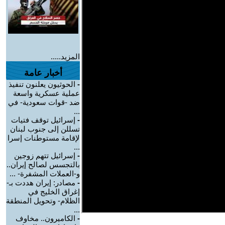
المزيد.....
أخبار عامة
-
الحوثيون يعلنون تنفيذ
عملية عسكرية واسعة
ضد -قوات سعودية- في
...
-
إسرائيل توقف فتيات
تسللن إلى جنوب لبنان
لإقامة مستوطنات إسرا
...
-
إسرائيل تتهم زوجين
بالتجسس لصالح إيران..
و-العملات المشفرة- ...
-
مصادر: إيران هددت بـ-
إغراق الخليج في
الظلام- وتحويل المنطقة
...
-
الكاميرون.. مخاوف