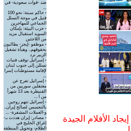
ضد -قوات سعودية- في
...
-
حاكم سبتة: نحو 100
قتيل في موجة التسلل
الجماعي للمهاجرين
-
حزب البيئة: بإمكان
السويد استقبال مزيد
من اللاجئين
-
موظفو -إيجز- يطالبون
بحقوقهم.. وهيأة تشغيل
الزبير ترد
-
إسرائيل توقف فتيات
تسللن إلى جنوب لبنان
لإقامة مستوطنات إسرا
...
-
إسرائيل تفرج عن
معتقلين سوريين من
القنيطرة بعد 13 شهراً
من ا ...
-
إسرائيل تتهم زوجين
بالتجسس لصالح إيران..
و-العملات المشفرة- ...
جاد الأفلام الجيدة
-
مصادر: إيران هددت بـ-
إغراق الخليج في
ا
الظلام- وتحويل المنطقة