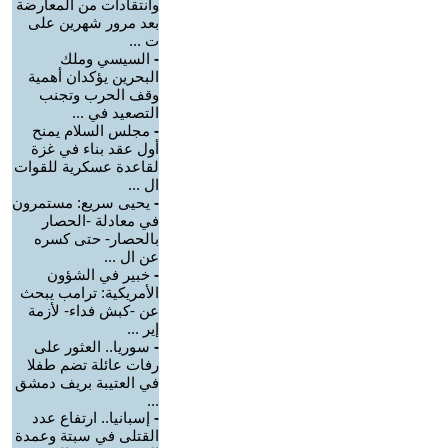
وانتقادات من المعارضة
بعد مرور شهرين على
ت ...
-
السيسي وملك
البحرين يؤكدان أهمية
وقف الحرب وتجنب
التصعيد في ...
-
مجلس السلام يمنح
أول عقد بناء في غزة
لقاعدة عسكرية للقوات
ال ...
-
يحيى سريع: مستمرون
في معادلة -الحصار
بالحصار- حتى كسره
عن ال ...
-
خبير في الشؤون
الأمريكية: ترامب يبحث
عن -كبش فداء- لأزمة
إير ...
-
سوريا.. العثور على
رفات عائلة تضم طفلا
في العتيبة بريف دمشق
...
-
إسبانيا.. ارتفاع عدد
القتلى في سبتة وعمدة