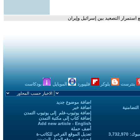
 استمرار التصعيد بين إسرائيل وإيران
بنترست
بلوكر
فليبورد
الموبايل
بودكاست
اضافة موضوع جديد
التضامنية
اضافة خبر
إضافة يوتيوب-فلم إلى يوتيوب التمدن
إضافة كتاب إلى مكتبة التمدن
Add new article - English
أضف حملة
3,732,97
تعديل الموقع الفرعي للكاتب-ة
ابحث في موقع الحوار المتمدن