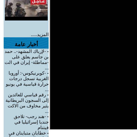
المزيد.....
أخبار عامة
-
-لإرباك المشهد-.. حمد
بن جاسم يعلق على
-مماطلة- إيران في الت
...
-
-كوبرنيكوس-: أوروبا
الغربية تسجل درجات
حرارة قياسية في يونيو
...
-
رقم قياسي للعائدين
إلى السجون البريطانية
يثير مخاوف من الاكت
...
-
-هند رجب- تلاحق
جنديا إسرائيليا في
فيتنام
-
خطابان متباينان في