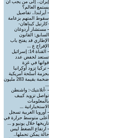
إيران.. إلى من يجب أن
يستمع العالم؟
-
أيرلندا.. تفاصيل
سقوط المتهم بزعامة
-كارتيل كيناهان-
-
مستشار أردوغان
السابق: القانون
الإطاري قد يفتح باب
الإفراج ع ...
-
القناة 14: إسرائيل
تستعد لخفض عدد
قواتها في غزة
-
تركيا تزود أوكرانيا
بحزمة أسلحة أمريكية
ضخمة بقيمة 283 مليون
...
-
-أتلانتيك-: واشنطن
تواصل تزويد كييف
بالمعلومات
الاستخباراتية ...
-
أوروبا الغربية تسجل
أعلى متوسط حرارة في
تاريخها خلال يونيو و ...
-
ارتفاع الضغط ليس
حالة يمكن تحملها..