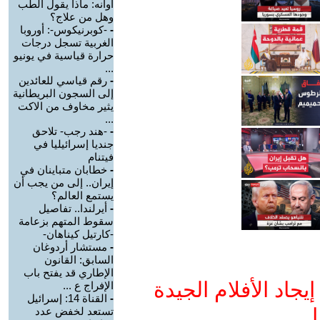
أوانه: ماذا يقول الطب
وهل من علاج؟
-
-كوبرنيكوس-: أوروبا
الغربية تسجل درجات
حرارة قياسية في يونيو
...
-
رقم قياسي للعائدين
إلى السجون البريطانية
يثير مخاوف من الاكت
...
-
-هند رجب- تلاحق
جنديا إسرائيليا في
فيتنام
-
خطابان متباينان في
إيران.. إلى من يجب أن
يستمع العالم؟
-
أيرلندا.. تفاصيل
سقوط المتهم بزعامة
-كارتيل كيناهان-
-
مستشار أردوغان
السابق: القانون
الإطاري قد يفتح باب
جاد الأفلام الجيدة
الإفراج ع ...
-
القناة 14: إسرائيل
ا
تستعد لخفض عدد