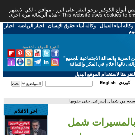
 أنواع الكوكيز نرجو النقر على الزر - موافق - لكي لاتظهر
This website uses cookies to ensure you ge
وكالة أنباء العمال
-
وكالة أنباء حقوق الإنسان
-
اخبار الرياضة
-
اخبار
لوم
التبرع للموقع - ادعمونا
حرية والعدالة الاجتماعية للجميع
"
تى نالها أعلام في الفكر والثقافة
قر هنا لاستخدام الموقع البديل
كوردي
English
سعة من شمال إسرائيل حتى جنوبها
اخر الافلام
 بالمسيرات شمل