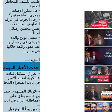
طبيب يكشف المخاطر
الخفية ...
-
هل يمكن الإصابة
بجدري الماء مرتين؟
-
رجل الحرب في غرفة
التفاوض.. ما دلالات
تعيين محسن رضائي
أمينا ...
-
ميسي يودع والده
خورخي في روساريو
بعد عقود رافقه خلالها
في مس ...
المزيد.....
احدث الأخبار المهمة
-
العراق: تشكيل قيادة
عسكرية لضبط الأمن
في بادية الصحراء المحا
...
-
-لإرباك المشهد-.. حمد
بن جاسم يعلق على
-مماطلة- إيران في الت
...
-
حين يبدأ البلوغ قبل