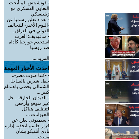
-
فوتشيتش: لم أبحث
التعاون العسكري مع
زيلينسكي
-
بغداد تعلن رسميا عن
-اليوم الأخير- للتحالف
الدولي في العراق ...
-
مدفيديف: الغرب
استخدم جورجيا كأداة
ضد روسيا
المزيد.....
احدث الأخبار المهمة
-
-كلنا صوت مصر-..
حفل شيرين بالساحل
الشمالي يحظى باهتمام
كبير ...
-
الديدان الخارقة.. حل
غير متوقع وأرخص
لتنظيف هياكل
الحيوانات ...
-
سيميوني يعلن عن
قرار حاسم اتخذته إدارة
نادي أتلتيكو بشأن
مست ...