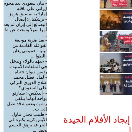
-
بيان سعودي بعد هجوم
إيراني على ناقلة
إماراتية بمضيق هرمز
-
بزشكيان: إيصال
البضائع إلى إيران لم يعد
أمرا سهلا ونبحث عن ط
...
-
بعد ضربة موجعة
لقوافله القادمة من
ليبيا.. حميدتي يعلن
-الطوا ...
-
-تعهّد بالولاء وتدخل
في الملفات الأمنية-..
رئيس ديوان نتنياه ...
-
لماذا فضل محمد
صلاح الدوري التركي
على السعودي؟
-
-إنديكس-: سيارتو
يواجه اتهاما بتلقي
رشوة وعقوبة قد تصل
إلى ث ...
-
طبيب يحذر: تناول
جاد الأفلام الجيدة
الآيس كريم بكثرة في
الحر قد يرهق الجسم
ا
ويضر ...