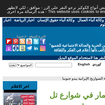
 أنواع الكوكيز نرجو النقر على الزر - موافق - لكي لاتظهر
This website uses cookies to ensure you ge
وكالة أنباء العمال
-
وكالة أنباء حقوق الإنسان
-
اخبار الرياضة
-
اخبار
لوم
التبرع للموقع - ادعمونا
حرية والعدالة الاجتماعية للجميع
"
تى نالها أعلام في الفكر والثقافة
قر هنا لاستخدام الموقع البديل
كوردي
English
صواريخ الإيرانية يبدو جنونيا
اخر الافلام
مار في شوارع تل