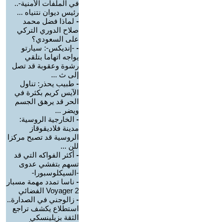
في الملفات الأمنية-..
رئيس ديوان نتنياه ...
-
لماذا فضل محمد
صلاح الدوري التركي
على السعودي؟
-
-إنديكس-: سيارتو
يواجه اتهاما بتلقي
رشوة وعقوبة قد تصل
إلى ث ...
-
طبيب يحذر: تناول
الآيس كريم بكثرة في
الحر قد يرهق الجسم
ويضر ...
-
الخارجية الروسية:
مدينة فلاديقوقاز
الروسية قد تصبح مركزا
للن ...
-
أكثر الفواكه التي قد
تسهم بتفشي عدوى
-السيكلوسبورا-
-
ناسا تمدد مهمة مسبار
Voyager 2 الفضائي
-
زالوجني في الصدارة..
استطلاع يكشف تراجع
الثقة بزيلينسكي