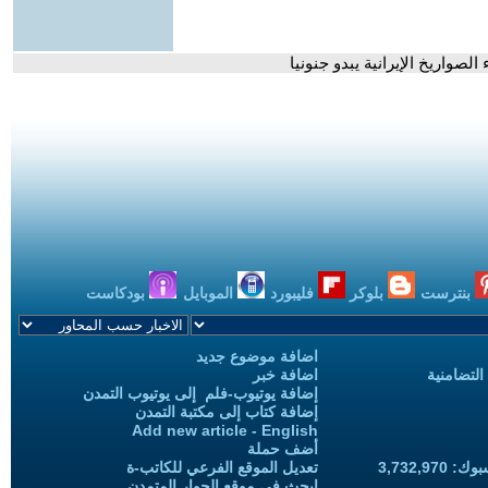
صواريخ الإيرانية يبدو جنونيا
بنترست
بلوكر
فليبورد
الموبايل
بودكاست
اضافة موضوع جديد
التضامنية
اضافة خبر
إضافة يوتيوب-فلم إلى يوتيوب التمدن
إضافة كتاب إلى مكتبة التمدن
Add new article - English
أضف حملة
3,732,97
تعديل الموقع الفرعي للكاتب-ة
ابحث في موقع الحوار المتمدن